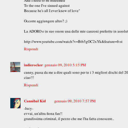
And I need to be redeemed
To the one I've sinned against
Because he's all I ever knew of love"
Occorre aggiungere altro? ;)
La ADORO e in suo onore una delle mie canzoni preferite in assolu
http://www.youtube.com/watch?v=Btb5gOC2xYk&feature=fvst
Rispondi
indierocker
gennaio 09, 2010 5:15 PM
canny, passa da me a dire quali sono per te i 3 migliori dischi del 2
ciao!!!
Rispondi
Cannibal Kid
gennaio 09, 2010 7:57 PM
-lucy-
evvai, un'altra fiona fan!!
grandissima criminal, il pezzo che me l'ha fatta conoscere..