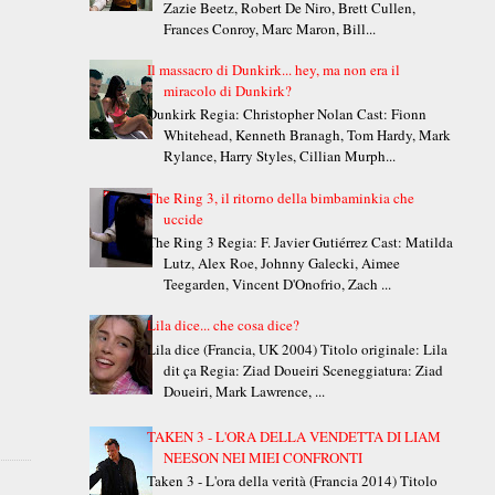
Zazie Beetz, Robert De Niro, Brett Cullen,
Frances Conroy, Marc Maron, Bill...
Il massacro di Dunkirk... hey, ma non era il
miracolo di Dunkirk?
Dunkirk Regia: Christopher Nolan Cast: Fionn
Whitehead, Kenneth Branagh, Tom Hardy, Mark
Rylance, Harry Styles, Cillian Murph...
The Ring 3, il ritorno della bimbaminkia che
uccide
The Ring 3 Regia: F. Javier Gutiérrez Cast: Matilda
Lutz, Alex Roe, Johnny Galecki, Aimee
Teegarden, Vincent D'Onofrio, Zach ...
Lila dice... che cosa dice?
Lila dice (Francia, UK 2004) Titolo originale: Lila
dit ça Regia: Ziad Doueiri Sceneggiatura: Ziad
Doueiri, Mark Lawrence, ...
TAKEN 3 - L'ORA DELLA VENDETTA DI LIAM
NEESON NEI MIEI CONFRONTI
Taken 3 - L'ora della verità (Francia 2014) Titolo