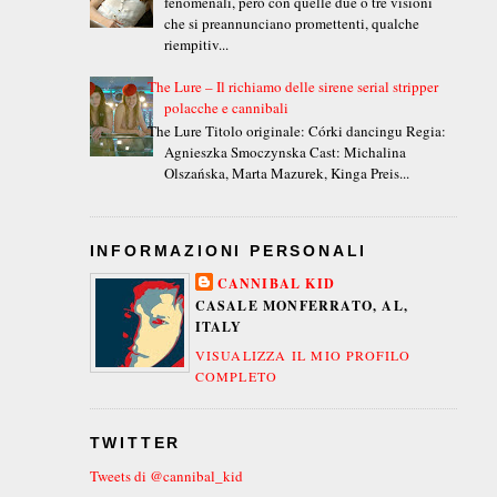
fenomenali, però con quelle due o tre visioni
che si preannunciano promettenti, qualche
riempitiv...
The Lure – Il richiamo delle sirene serial stripper
polacche e cannibali
The Lure Titolo originale: Córki dancingu Regia:
Agnieszka Smoczynska Cast: Michalina
Olszańska, Marta Mazurek, Kinga Preis...
INFORMAZIONI PERSONALI
CANNIBAL KID
CASALE MONFERRATO, AL,
ITALY
VISUALIZZA IL MIO PROFILO
COMPLETO
TWITTER
Tweets di @cannibal_kid