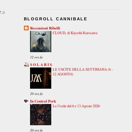
 ;)
BLOGROLL CANNIBALE
Recensioni Ribelli
CLOUD, di Kiyoshi Kurosawa
12 ore fa
S O L A R I S
LE USCITE DELLA SETTIMANA (6 -
12 AGOSTO)
20 ore fa
In Central Perk
Le Uscite del 6 e 13 Agosto 2026
20 ore fa