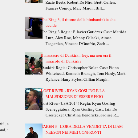
Zazie Beetz, Robert De Niro, Brett Cullen,
Frances Conroy, Marc Maron, Bill...
The Ring 3, il ritorno della bimbaminkia che
uccide
The Ring 3 Regia: F. Javier Gutiérrez Cast: Matilda
Lutz, Alex Roe, Johnny Galecki, Aimee
Teegarden, Vincent D'Onofrio, Zach ...
Il massacro di Dunkirk... hey, ma non era il
miracolo di Dunkirk?
Dunkirk Regia: Christopher Nolan Cast: Fionn
Whitehead, Kenneth Branagh, Tom Hardy, Mark
Rylance, Harry Styles, Cillian Murph...
LOST RIVER - RYAN GOSLING E LA
MALEDIZIONE DI ESSERE FIGO
Lost River (USA 2014) Regia: Ryan Gosling
Sceneggiatura: Ryan Gosling Cast: Iain De
Caestecker, Christina Hendricks, Saoirse R...
iù, e
TAKEN 3 - L'ORA DELLA VENDETTA DI LIAM
nd, i
NEESON NEI MIEI CONFRONTI