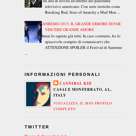
Tira aria di novità all'interno del panorama
televisivo americano. Con serie storiche come
Breaking Bad, Sons of Anarchy e Mad Men ...
SANREMO 2015, IL GRANDE ERRORE DI FAR
VINCERE GRANDE AMORE
Ormai lo saprete già tutti. In caso contrario, ho lo
spiacevole compito di comunicarvi che
ATTENZIONE SPOILER il Festival di Sanremo
...
INFORMAZIONI PERSONALI
CANNIBAL KID
CASALE MONFERRATO, AL,
ITALY
VISUALIZZA IL MIO PROFILO
COMPLETO
TWITTER
Tweets di @cannibal_kid