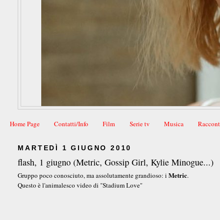
Home Page
Contatti/Info
Film
Serie tv
Musica
Raccont
MARTEDÌ 1 GIUGNO 2010
flash, 1 giugno (Metric, Gossip Girl, Kylie Minogue...)
Metric
Gruppo poco conosciuto, ma assolutamente grandioso: i
.
Questo è l'animalesco video di "Stadium Love"