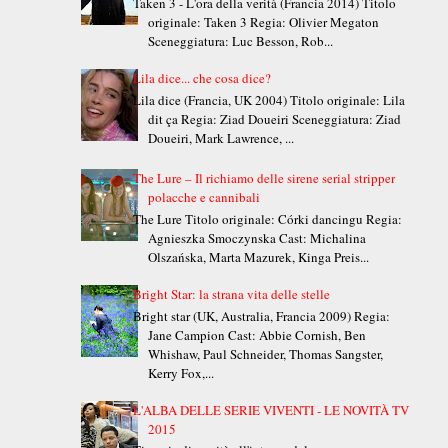
Taken 3 - L'ora della verità (Francia 2014) Titolo
originale: Taken 3 Regia: Olivier Megaton
Sceneggiatura: Luc Besson, Rob...
Lila dice... che cosa dice?
Lila dice (Francia, UK 2004) Titolo originale: Lila
dit ça Regia: Ziad Doueiri Sceneggiatura: Ziad
Doueiri, Mark Lawrence, ...
The Lure – Il richiamo delle sirene serial stripper
polacche e cannibali
The Lure Titolo originale: Córki dancingu Regia:
Agnieszka Smoczynska Cast: Michalina
Olszańska, Marta Mazurek, Kinga Preis...
Bright Star: la strana vita delle stelle
Bright star (UK, Australia, Francia 2009) Regia:
Jane Campion Cast: Abbie Cornish, Ben
Whishaw, Paul Schneider, Thomas Sangster,
Kerry Fox,...
L'ALBA DELLE SERIE VIVENTI - LE NOVITÀ TV
2015