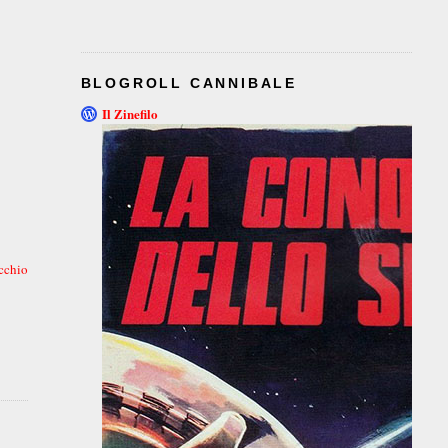
BLOGROLL CANNIBALE
Il Zinefilo
cchio