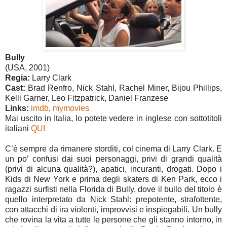
Bully
(USA, 2001)
Regia:
Larry Clark
Cast:
Brad Renfro, Nick Stahl, Rachel Miner, Bijou Phillips,
Kelli Garner, Leo Fitzpatrick, Daniel Franzese
Links:
imdb
,
mymovies
Mai uscito in Italia, lo potete vedere in inglese con sottotitoli
italiani
QUI
C’è sempre da rimanere storditi, col cinema di Larry Clark. E
un po’ confusi dai suoi personaggi, privi di grandi qualità
(privi di alcuna qualità?), apatici, incuranti, drogati. Dopo i
Kids di New York e prima degli skaters di Ken Park, ecco i
ragazzi surfisti nella Florida di Bully, dove il bullo del titolo è
quello interpretato da Nick Stahl: prepotente, strafottente,
con attacchi di ira violenti, improvvisi e inspiegabili. Un bully
che rovina la vita a tutte le persone che gli stanno intorno, in