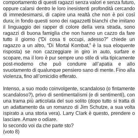
comportamento di questi ragazzi senza valori e senza futuro,
oppure calarsi dentro le loro inesistenti profondità cercando
di immedesimarsi, di capire una realtà che non è poi così
dura; in fondo questi sono dei ragazzetti bianchi che imitano
il linguaggio dei rapper di colore della vera strada, sono
ragazzi di buona famiglia che non hanno un cazzo da fare
tutto il giorno (“Di cosa ti occupi, adesso?” chiede un
ragazzo a un altro, “Di Mortal Kombat,” è la sua eloquente
risposta) se non cazzeggiare in giro in auto, surfare e
scopare, ma il loro è pur sempre uno stile di vita tipicamente
post-moderno che può condurre all’apatia e allo
svuotamento di qualunque pensiero sano di mente. Fino alla
violenza, fino all’omicidio efferato.
Intenso, a suo modo coinvolgente, scandaloso (o fintamente
scandaloso?), privo di sentimentalismi (e di sentimenti), con
una trama più articolata del suo solito (dopo tutto si tratta di
un adattamento da un romanzo di Jim Schutze, a sua volta
ispirato a una storia vera). Larry Clark è questo, prendere o
lasciare. Amare o odiare.
Io secondo voi da che parte sto?
(voto 8)