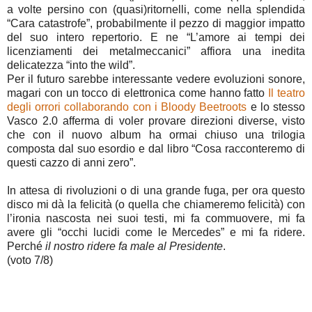
a volte persino con (quasi)ritornelli, come nella splendida
“Cara catastrofe”, probabilmente il pezzo di maggior impatto
del suo intero repertorio. E ne “L’amore ai tempi dei
licenziamenti dei metalmeccanici” affiora una inedita
delicatezza “into the wild”.
Per il futuro sarebbe interessante vedere evoluzioni sonore,
magari con un tocco di elettronica come hanno fatto
Il teatro
degli orrori collaborando con i Bloody Beetroots
e lo stesso
Vasco 2.0 afferma di voler provare direzioni diverse, visto
che con il nuovo album ha ormai chiuso una trilogia
composta dal suo esordio e dal libro “Cosa racconteremo di
questi cazzo di anni zero”.
In attesa di rivoluzioni o di una grande fuga, per ora questo
disco mi dà la felicità (o quella che chiameremo felicità) con
l’ironia nascosta nei suoi testi, mi fa commuovere, mi fa
avere gli “occhi lucidi come le Mercedes” e mi fa ridere.
Perché
il nostro ridere fa male al Presidente
.
(voto 7/8)