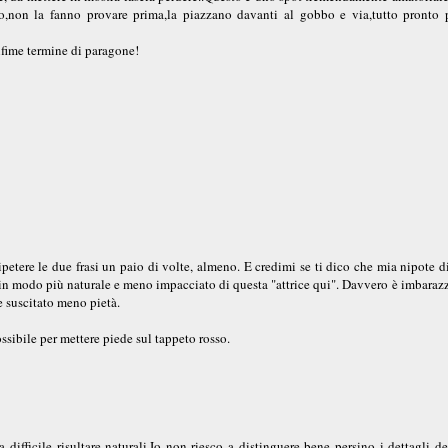
,non la fanno provare prima,la piazzano davanti al gobbo e via,tutto pronto p
nfime termine di paragone!
etere le due frasi un paio di volte, almeno. E credimi se ti dico che mia nipote d
ato in modo più naturale e meno impacciato di questa "attrice qui". Davvero è imbaraz
e suscitato meno pietà.
ssibile per mettere piede sul tappeto rosso.
difficile risultare naturali.Io non riesco a distinguere bene persino i dettagli d