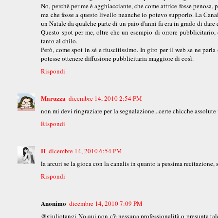
No, perchè per me è agghiacciante, che come attrice fosse penosa, pr
ma che fosse a questo livello neanche io potevo supporlo. La Canalis
un Natale da qualche parte di un paio d'anni fa era in grado di dare
Questo spot per me, oltre che un esempio di orrore pubblicitario, 
tanto al chilo.
Però, come spot in sè e riuscitissimo. In giro per il web se ne par
potesse ottenere diffusione pubblicitaria maggiore di così.
Rispondi
Maruzza
dicembre 14, 2010 2:54 PM
non mi devi ringraziare per la segnalazione...certe chicche assolute
Rispondi
H
dicembre 14, 2010 6:54 PM
la arcuri se la gioca con la canalis in quanto a pessima recitazione, 
Rispondi
Anonimo
dicembre 14, 2010 7:09 PM
@giuliotangi No,qui non c'è nessuna professionalità,o presunta tal