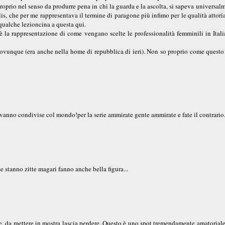
oprio nel senso da produrre pena in chi la guarda e la ascolta, si sapeva universal
, che per me rappresentava il termine di paragone più infimo per le qualità attoria
 qualche lezioncina a questa qui.
è la rappresentazione di come vengano scelte le professionalità femminili in Ital
la ovunque (era anche nella home di repubblica di ieri). Non so proprio come questo
 vanno condivise col mondo!per la serie ammirate gente ammirate e fate il contrario..
se stanno zitte magari fanno anche bella figura...
e, da mettere in mostra lascia perdere..Questo è uno spot tremendamente amatoriale