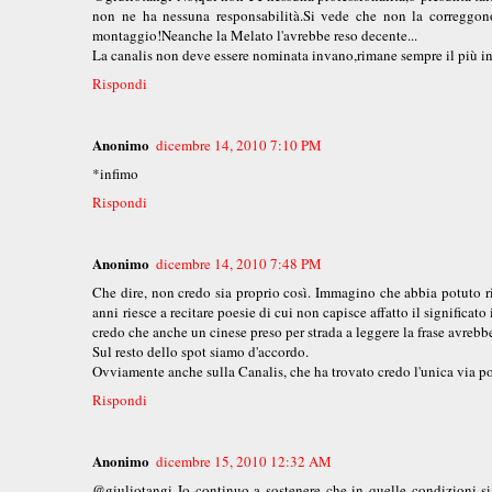
non ne ha nessuna responsabilità.Si vede che non la correggono
montaggio!Neanche la Melato l'avrebbe reso decente...
La canalis non deve essere nominata invano,rimane sempre il più i
Rispondi
Anonimo
dicembre 14, 2010 7:10 PM
*infimo
Rispondi
Anonimo
dicembre 14, 2010 7:48 PM
Che dire, non credo sia proprio così. Immagino che abbia potuto rip
anni riesce a recitare poesie di cui non capisce affatto il signific
credo che anche un cinese preso per strada a leggere la frase avrebb
Sul resto dello spot siamo d'accordo.
Ovviamente anche sulla Canalis, che ha trovato credo l'unica via po
Rispondi
Anonimo
dicembre 15, 2010 12:32 AM
@giuliotangi Io continuo a sostenere che in quelle condizioni sia 