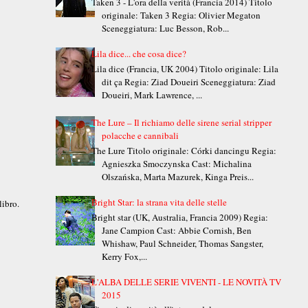
Taken 3 - L'ora della verità (Francia 2014) Titolo
originale: Taken 3 Regia: Olivier Megaton
Sceneggiatura: Luc Besson, Rob...
Lila dice... che cosa dice?
Lila dice (Francia, UK 2004) Titolo originale: Lila
dit ça Regia: Ziad Doueiri Sceneggiatura: Ziad
Doueiri, Mark Lawrence, ...
The Lure – Il richiamo delle sirene serial stripper
polacche e cannibali
The Lure Titolo originale: Córki dancingu Regia:
Agnieszka Smoczynska Cast: Michalina
Olszańska, Marta Mazurek, Kinga Preis...
Bright Star: la strana vita delle stelle
libro.
Bright star (UK, Australia, Francia 2009) Regia:
Jane Campion Cast: Abbie Cornish, Ben
Whishaw, Paul Schneider, Thomas Sangster,
Kerry Fox,...
L'ALBA DELLE SERIE VIVENTI - LE NOVITÀ TV
2015