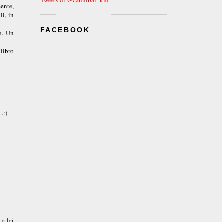
mente,
li, in
FACEBOOK
ia. Un
 libro
.:)
 e lei