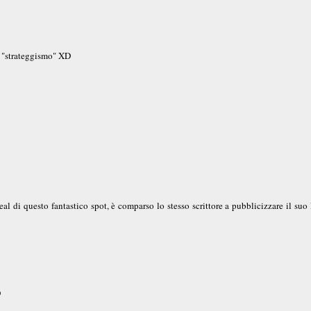
o "strateggismo" XD
al di questo fantastico spot, è comparso lo stesso scrittore a pubblicizzare il suo 
D