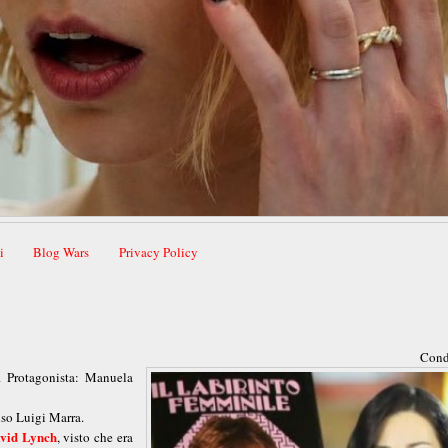
i
Blog Wars
Privacy Policy
Cond
. Protagonista: Manuela
onso Luigi Marra.
vid Lynch
, visto che era