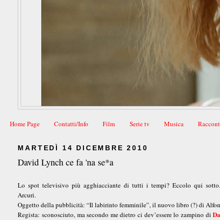
Home Page
Contatti/Info
Film
Serie tv
Musica
Raccont
MARTEDÌ 14 DICEMBRE 2010
David Lynch ce fa 'na se*a
Lo spot televisivo più agghiacciante di tutti i tempi? Eccolo qui sotto
Arcuri.
Oggetto della pubblicità: “Il labirinto femminile”, il nuovo libro (?) di Alf
Da
Regista: sconosciuto, ma secondo me dietro ci dev’essere lo zampino di