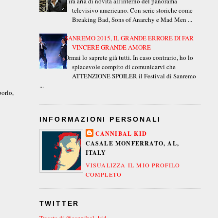
Tira aria di novità all'interno del panorama
televisivo americano. Con serie storiche come
Breaking Bad, Sons of Anarchy e Mad Men ...
SANREMO 2015, IL GRANDE ERRORE DI FAR
VINCERE GRANDE AMORE
Ormai lo saprete già tutti. In caso contrario, ho lo
spiacevole compito di comunicarvi che
ATTENZIONE SPOILER il Festival di Sanremo
...
porlo,
INFORMAZIONI PERSONALI
CANNIBAL KID
CASALE MONFERRATO, AL,
ITALY
VISUALIZZA IL MIO PROFILO
COMPLETO
TWITTER
Tweets di @cannibal_kid