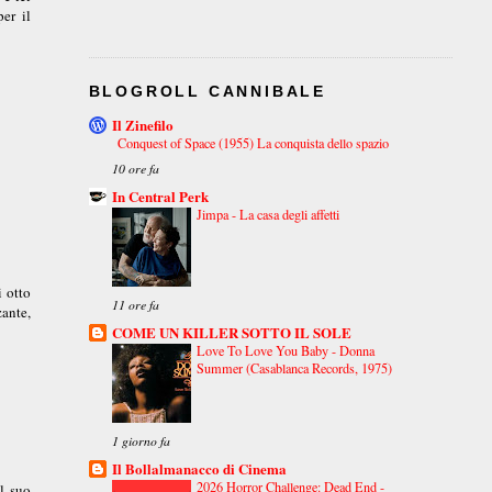
er il
BLOGROLL CANNIBALE
Il Zinefilo
Conquest of Space (1955) La conquista dello spazio
10 ore fa
In Central Perk
Jimpa - La casa degli affetti
i otto
11 ore fa
zante,
COME UN KILLER SOTTO IL SOLE
Love To Love You Baby - Donna
Summer (Casablanca Records, 1975)
1 giorno fa
Il Bollalmanacco di Cinema
2026 Horror Challenge: Dead End -
el suo