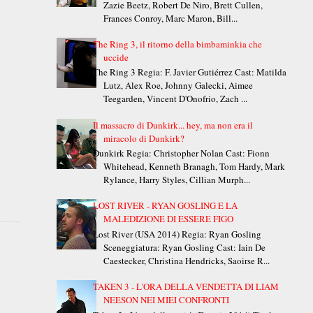
Zazie Beetz, Robert De Niro, Brett Cullen,
Frances Conroy, Marc Maron, Bill...
The Ring 3, il ritorno della bimbaminkia che
uccide
The Ring 3 Regia: F. Javier Gutiérrez Cast: Matilda
Lutz, Alex Roe, Johnny Galecki, Aimee
Teegarden, Vincent D'Onofrio, Zach ...
Il massacro di Dunkirk... hey, ma non era il
miracolo di Dunkirk?
Dunkirk Regia: Christopher Nolan Cast: Fionn
Whitehead, Kenneth Branagh, Tom Hardy, Mark
Rylance, Harry Styles, Cillian Murph...
LOST RIVER - RYAN GOSLING E LA
MALEDIZIONE DI ESSERE FIGO
Lost River (USA 2014) Regia: Ryan Gosling
Sceneggiatura: Ryan Gosling Cast: Iain De
Caestecker, Christina Hendricks, Saoirse R...
TAKEN 3 - L'ORA DELLA VENDETTA DI LIAM
NEESON NEI MIEI CONFRONTI