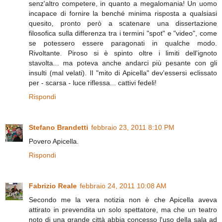
senz'altro competere, in quanto a megalomania! Un uomo
incapace di fornire la benché minima risposta a qualsiasi
quesito, pronto però a scatenare una dissertazione
filosofica sulla differenza tra i termini "spot" e "video", come
se potessero essere paragonati in qualche modo.
Rivoltante. Piroso si è spinto oltre i limiti dell'ignoto
stavolta... ma poteva anche andarci più pesante con gli
insulti (mal velati). Il "mito di Apicella" dev'essersi eclissato
per - scarsa - luce riflessa... cattivi fedeli!
Rispondi
Stefano Brandetti
febbraio 23, 2011 8:10 PM
Povero Apicella.
Rispondi
Fabrizio Reale
febbraio 24, 2011 10:08 AM
Secondo me la vera notizia non è che Apicella aveva
attirato in prevendita un solo spettatore, ma che un teatro
noto di una grande città abbia concesso l'uso della sala ad