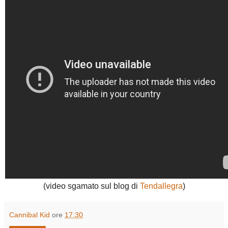
(video sgamato sul blog di
Tendallegra
)
Cannibal Kid
ore
17:30