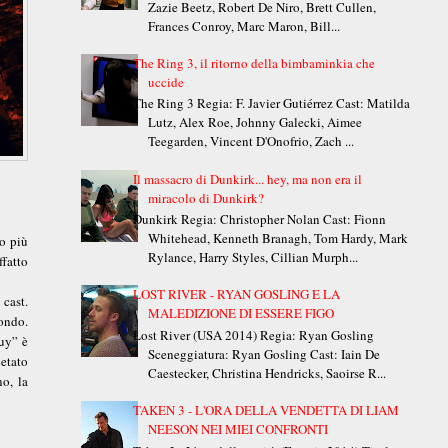
Zazie Beetz, Robert De Niro, Brett Cullen,
Frances Conroy, Marc Maron, Bill...
The Ring 3, il ritorno della bimbaminkia che
uccide
The Ring 3 Regia: F. Javier Gutiérrez Cast: Matilda
Lutz, Alex Roe, Johnny Galecki, Aimee
Teegarden, Vincent D'Onofrio, Zach ...
Il massacro di Dunkirk... hey, ma non era il
miracolo di Dunkirk?
Dunkirk Regia: Christopher Nolan Cast: Fionn
Whitehead, Kenneth Branagh, Tom Hardy, Mark
no più
Rylance, Harry Styles, Cillian Murph...
fatto
LOST RIVER - RYAN GOSLING E LA
 cast.
MALEDIZIONE DI ESSERE FIGO
mondo.
Lost River (USA 2014) Regia: Ryan Gosling
uy” è
Sceneggiatura: Ryan Gosling Cast: Iain De
ietato
Caestecker, Christina Hendricks, Saoirse R...
o, la
TAKEN 3 - L'ORA DELLA VENDETTA DI LIAM
NEESON NEI MIEI CONFRONTI