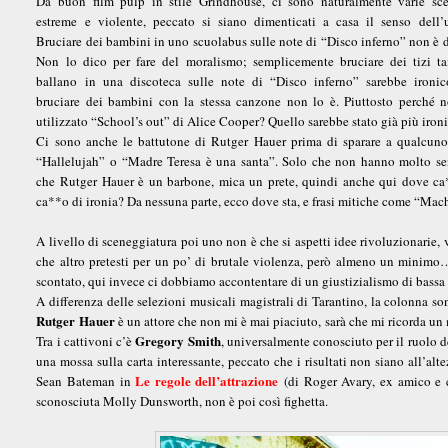
Da buon film pulp in stile Grindhouse, ci sono naturalmente varie sc
estreme e violente, peccato si siano dimenticati a casa il senso dell’
Bruciare dei bambini in uno scuolabus sulle note di “Disco inferno” non è d
Non lo dico per fare del moralismo; semplicemente bruciare dei tizi ta
ballano in una discoteca sulle note di “Disco inferno” sarebbe ironic
bruciare dei bambini con la stessa canzone non lo è. Piuttosto perché 
utilizzato “School’s out” di Alice Cooper? Quello sarebbe stato già più iron
Ci sono anche le battutone di Rutger Hauer prima di sparare a qualcuno
“Hallelujah” o “Madre Teresa è una santa”. Solo che non hanno molto se
che Rutger Hauer è un barbone, mica un prete, quindi anche qui dove ca
ca**o di ironia? Da nessuna parte, ecco dove sta, e frasi mitiche come “Machet
A livello di sceneggiatura poi uno non è che si aspetti idee rivoluzionarie,
che altro pretesti per un po’ di brutale violenza, però almeno un minimo
scontato, qui invece ci dobbiamo accontentare di un giustizialismo di bassa 
A differenza delle selezioni musicali magistrali di Tarantino, la colonna son
Rutger Hauer
è un attore che non mi è mai piaciuto, sarà che mi ricorda un 
Gregory Smith
Tra i cattivoni c’è
, universalmente conosciuto per il ruolo 
una mossa sulla carta interessante, peccato che i risultati non siano all’a
Le regole dell’attrazione
Sean Bateman in
(di Roger Avary, ex amico e co
sconosciuta Molly Dunsworth, non è poi così fighetta.