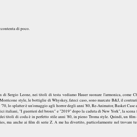
ccontenta di poco.
ilm di Sergio Leone, nei titoli di testa vediamo Hauer suonare l'armonica, come Ch
 è Morricone style, le bottiglie di Whyskey, fateci caso, sono marcate B&J, il contrar
i '70, lo splatter è un'omaggio agli horror degli anni '80, Re-Animator, Basket Case
ici italiani, "I guerrieri del bronx" e "2019" dopo la caduta di New York", la scena 
dei titoli di coda è in perfetto stile anni '80, in pieno Troma style. Quindi, un fil
s, ma anche ai film di serie Z. A me ha divertito, particolarmente nel trovare tut