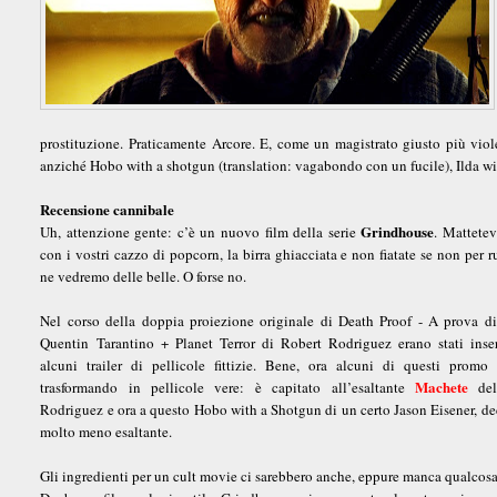
prostituzione. Praticamente Arcore. E, come un magistrato giusto più viol
anziché Hobo with a shotgun (translation: vagabondo con un fucile), Ilda wi
Recensione cannibale
Grindhouse
Uh, attenzione gente: c’è un nuovo film della serie
. Mattetev
con i vostri cazzo di popcorn, la birra ghiacciata e non fiatate se non per ru
ne vedremo delle belle. O forse no.
Nel corso della doppia proiezione originale di Death Proof - A prova d
Quentin Tarantino + Planet Terror di Robert Rodriguez erano stati inse
alcuni trailer di pellicole fittizie. Bene, ora alcuni di questi promo
Machete
trasformando in pellicole vere: è capitato all’esaltante
del
Rodriguez e ora a questo Hobo with a Shotgun di un certo Jason Eisener, d
molto meno esaltante.
Gli ingredienti per un cult movie ci sarebbero anche, eppure manca qualcos