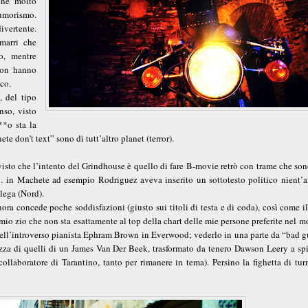
ene molto
umorismo.
ivertente.
marri che
o, mentre
non hanno
ico.
, del tipo
nso, visto
**o sta la
e don’t text” sono di tutt’altro planet (terror).
 visto che l’intento del Grindhouse è quello di fare B-movie retrò con trame che so
… in Machete ad esempio Rodriguez aveva inserito un sottotesto politico nient’af
lega (Nord).
ora concede poche soddisfazioni (giusto sui titoli di testa e di coda), così come il
mio zio che non sta esattamente al top della chart delle mie persone preferite nel 
dell’introverso pianista Ephram Brown in Everwood; vederlo in una parte da “bad g
ltezza di quelli di un James Van Der Beek, trasformato da tenero Dawson Leery a sp
llaboratore di Tarantino, tanto per rimanere in tema). Persino la fighetta di turn