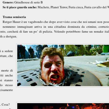
Genere:
Grindhouse di serie B
Se ti piace guarda anche:
Machete, Planet Terror, Furia cieca, Furia cavallo del 
Trama semiseria
Rutger Hauer è un vagabondo che dopo aver visto cose che noi umani non pos
nemmeno immaginare arriva in una cittadina dominata da crimine, corruzi
ento, cercherà di fare un po’ di pulizia. Volendo potrebbero farne un remake ital
th a shotgun.
i a sedere
ttare, che
i morte di
riti anche
 si stanno
lo stesso
ecisamente
a. Cosa?