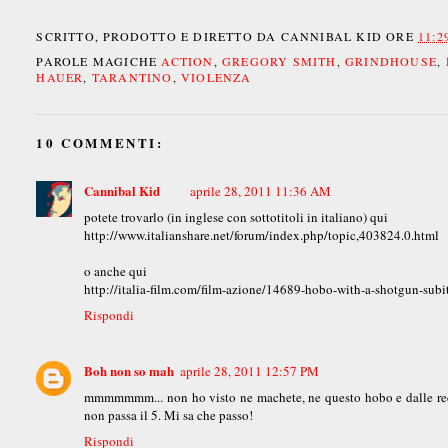
SCRITTO, PRODOTTO E DIRETTO DA
CANNIBAL KID
ORE
11:2
PAROLE MAGICHE
ACTION
,
GREGORY SMITH
,
GRINDHOUSE
,
HAUER
,
TARANTINO
,
VIOLENZA
10 COMMENTI:
Cannibal Kid
aprile 28, 2011 11:36 AM
potete trovarlo (in inglese con sottotitoli in italiano) qui
http://www.italianshare.net/forum/index.php/topic,403824.0.html
o anche qui
http://italia-film.com/film-azione/14689-hobo-with-a-shotgun-subi
Rispondi
Boh non so mah
aprile 28, 2011 12:57 PM
mmmmmmm... non ho visto ne machete, ne questo hobo e dalle recen
non passa il 5. Mi sa che passo!
Rispondi