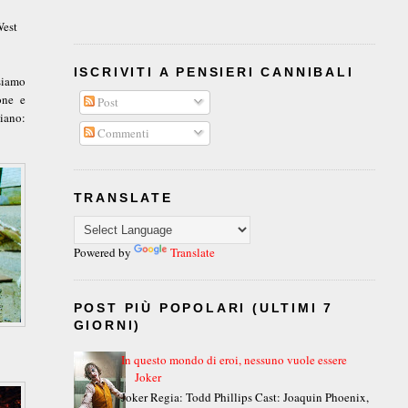
West
ISCRIVITI A PENSIERI CANNIBALI
siamo
one e
Post
iano:
Commenti
TRANSLATE
Powered by
Translate
POST PIÙ POPOLARI (ULTIMI 7
GIORNI)
In questo mondo di eroi, nessuno vuole essere
Joker
Joker Regia: Todd Phillips Cast: Joaquin Phoenix,