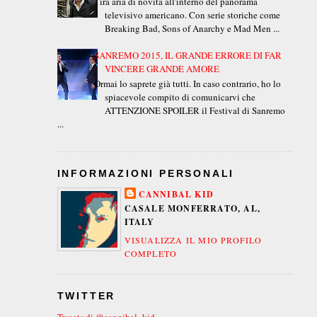
Tira aria di novità all'interno del panorama
televisivo americano. Con serie storiche come
Breaking Bad, Sons of Anarchy e Mad Men ...
SANREMO 2015, IL GRANDE ERRORE DI FAR
VINCERE GRANDE AMORE
Ormai lo saprete già tutti. In caso contrario, ho lo
spiacevole compito di comunicarvi che
ATTENZIONE SPOILER il Festival di Sanremo
...
INFORMAZIONI PERSONALI
CANNIBAL KID
CASALE MONFERRATO, AL,
ITALY
VISUALIZZA IL MIO PROFILO
COMPLETO
TWITTER
Tweets di @cannibal_kid