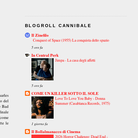
BLOGROLL CANNIBALE
Il Zinefilo
Conquest of Space (1955) La conquista dello spazio
5 ore fa
In Central Perk
Jimpa - La casa degli affetti
5 ore fa
COME UN KILLER SOTTO IL SOLE
arles
Love To Love You Baby - Donna
io del
Summer (Casablanca Records, 1975)
 e Bad
finale
m come
te le
1 giorno fa
Il Bollalmanacco di Cinema
2026 Horror Challenge: Dead End -