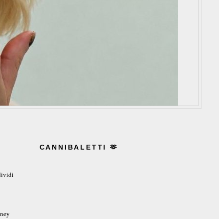
CANNIBALETTI 🫶
ividi
wney