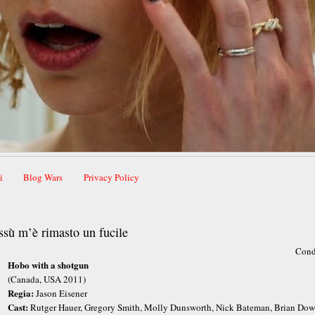
i
Blog Wars
Privacy Policy
ssù m’è rimasto un fucile
Cond
Hobo with a shotgun
(Canada, USA 2011)
Regia:
Jason Eisener
Cast:
Rutger Hauer, Gregory Smith, Molly Dunsworth, Nick Bateman, Brian Do