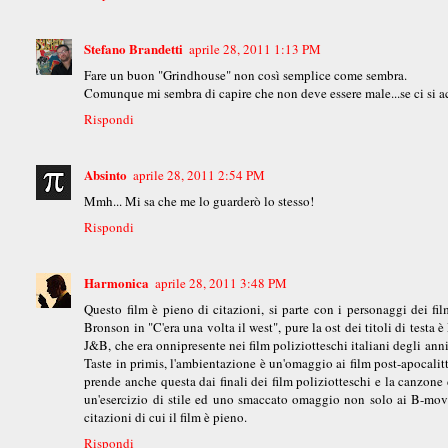
Stefano Brandetti
aprile 28, 2011 1:13 PM
Fare un buon "Grindhouse" non così semplice come sembra.
Comunque mi sembra di capire che non deve essere male...se ci si a
Rispondi
Absinto
aprile 28, 2011 2:54 PM
Mmh... Mi sa che me lo guarderò lo stesso!
Rispondi
Harmonica
aprile 28, 2011 3:48 PM
Questo film è pieno di citazioni, si parte con i personaggi dei f
Bronson in "C'era una volta il west", pure la ost dei titoli di testa
J&B, che era onnipresente nei film poliziotteschi italiani degli ann
Taste in primis, l'ambientazione è un'omaggio ai film post-apocalitt
prende anche questa dai finali dei film poliziotteschi e la canzone 
un'esercizio di stile ed uno smaccato omaggio non solo ai B-movie
citazioni di cui il film è pieno.
Rispondi