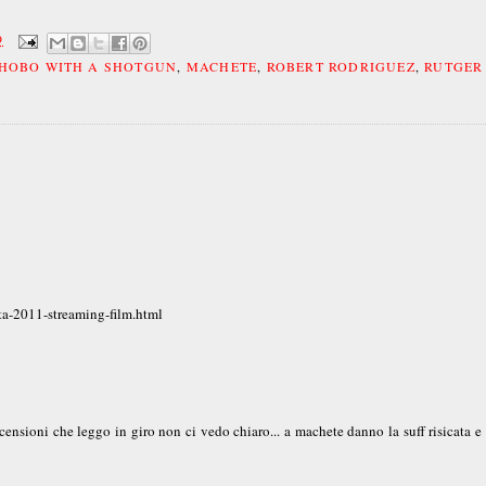
9
HOBO WITH A SHOTGUN
,
MACHETE
,
ROBERT RODRIGUEZ
,
RUTGER
ta-2011-streaming-film.html
sioni che leggo in giro non ci vedo chiaro... a machete danno la suff risicata e