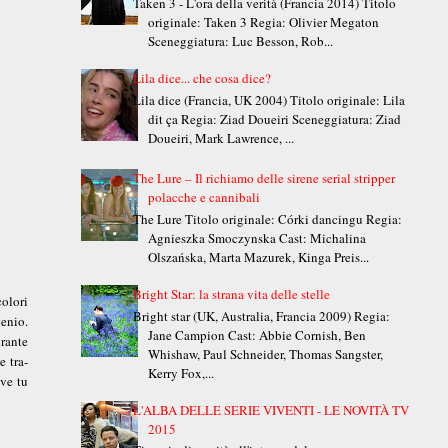
Taken 3 - L'ora della verità (Francia 2014) Titolo
originale: Taken 3 Regia: Olivier Megaton
Sceneggiatura: Luc Besson, Rob...
Lila dice... che cosa dice?
Lila dice (Francia, UK 2004) Titolo originale: Lila
dit ça Regia: Ziad Doueiri Sceneggiatura: Ziad
Doueiri, Mark Lawrence, ...
The Lure – Il richiamo delle sirene serial stripper
polacche e cannibali
The Lure Titolo originale: Córki dancingu Regia:
Agnieszka Smoczynska Cast: Michalina
Olszańska, Marta Mazurek, Kinga Preis...
Bright Star: la strana vita delle stelle
olori
Bright star (UK, Australia, Francia 2009) Regia:
genio.
Jane Campion Cast: Abbie Cornish, Ben
rante
Whishaw, Paul Schneider, Thomas Sangster,
e tra-
Kerry Fox,...
ove tu
L'ALBA DELLE SERIE VIVENTI - LE NOVITÀ TV
2015