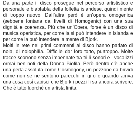
Da una parte il disco prosegue nel percorso artististico e
personale e blablabla della folletta islandese, quindi niente
di troppo nuovo. Dall’altra però è un’opera omogenica
(sebbene lontana dai livelli di Homogenic) con una sua
dignità e coerenza. Più che un’Opera, forse è un disco di
musica operistica, per come la si può intendere in Islanda e
per come la può intendere la mente di Bjork.
Molti in rete nei primi commenti al disco hanno parlato di
noia, di noiophilia. Difficile dar loro torto, purtroppo. Molte
tracce scorrono senza impennate tra trilli sonori e i vocalizzi
ormai ben noti della Donna Biofila. Però dentro c’è anche
una perla assoluta come Cosmogony, un pezzone da brividi
come non se ne sentono parecchi in giro e quando arriva
una cosa così capisci che Bjork i pezzi li sa ancora scrivere.
Che è tutto fuorché un’artista finita.