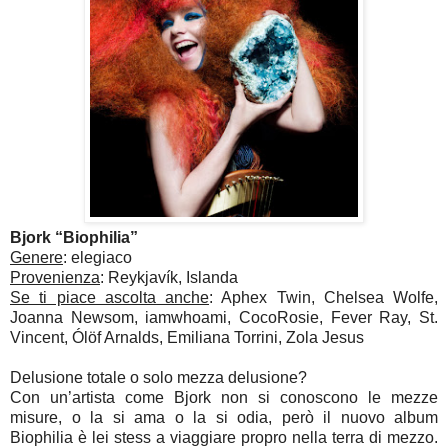
Bjork “Biophilia”
Genere
: elegiaco
Provenienza
: Reykjavík, Islanda
Se ti piace ascolta anche
: Aphex Twin, Chelsea Wolfe,
Joanna Newsom, iamwhoami, CocoRosie, Fever Ray, St.
Vincent, Ólöf Arnalds, Emiliana Torrini, Zola Jesus
Delusione totale o solo mezza delusione?
Con un’artista come Bjork non si conoscono le mezze
misure, o la si ama o la si odia, però il nuovo album
Biophilia è lei stess a viaggiare propro nella terra di mezzo.