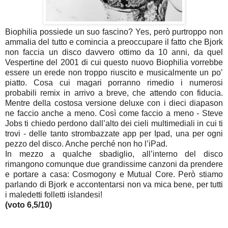
Biophilia possiede un suo fascino? Yes, però purtroppo non
ammalia del tutto e comincia a preoccupare il fatto che Bjork
non faccia un disco davvero ottimo da 10 anni, da quel
Vespertine del 2001 di cui questo nuovo Biophilia vorrebbe
essere un erede non troppo riuscito e musicalmente un po’
piatto. Cosa cui magari porranno rimedio i numerosi
probabili remix in arrivo a breve, che attendo con fiducia.
Mentre della costosa versione deluxe con i dieci diapason
ne faccio anche a meno. Così come faccio a meno - Steve
Jobs ti chiedo perdono dall’alto dei cieli multimediali in cui ti
trovi - delle tanto strombazzate app per Ipad, una per ogni
pezzo del disco. Anche perché non ho l’iPad.
In mezzo a qualche sbadiglio, all’interno del disco
rimangono comunque due grandissime canzoni da prendere
e portare a casa: Cosmogony e Mutual Core. Però stiamo
parlando di Bjork e accontentarsi non va mica bene, per tutti
i maledetti folletti islandesi!
(voto 6,5/10)