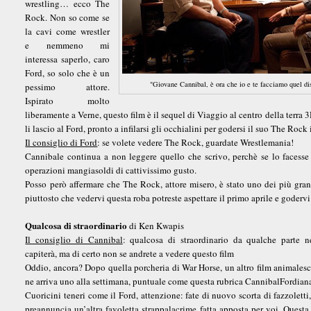
wrestling… ecco The
Rock. Non so come se
la cavi come wrestler
e nemmeno mi
interessa saperlo, caro
Ford, so solo che è un
"Giovane Cannibal, è ora che io e te facciamo quel disc
pessimo attore.
Ispirato molto
liberamente a Verne, questo film è il sequel di Viaggio al centro della terra
li lascio al Ford, pronto a infilarsi gli occhialini per godersi il suo The Rock
Il consiglio di Ford
: se volete vedere The Rock, guardate Wrestlemania!
Cannibale continua a non leggere quello che scrivo, perchè se lo facesse
operazioni mangiasoldi di cattivissimo gusto.
Posso però affermare che The Rock, attore misero, è stato uno dei più grandi
piuttosto che vedervi questa roba potreste aspettare il primo aprile e goderv
Qualcosa di straordinario
di Ken Kwapis
Il consiglio di Cannibal
: qualcosa di straordinario da qualche parte 
capiterà, ma di certo non se andrete a vedere questo film
Oddio, ancora? Dopo quella porcheria di War Horse, un altro film animales
ne arriva uno alla settimana, puntuale come questa rubrica CannibalFordian
Cuoricini teneri come il Ford, attenzione: fate di nuovo scorta di fazzoletti,
preannuncia un’altra favoletta strappalacrime fatta apposta per voi. Questa