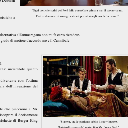
he Deborah
"Ogni post che scrivi col Ford fallo controllare prima a me, il tuo avvocato.
Così vediamo se ci sono gli estremi per intentargli una bella causa."
ristiche a
 alternativa all'ammeregana non mi fa certo ricredere.
grado di mettere d'accordo me e il Cannibale.
tà
iana: incredibile quanto
divertente con l’ottima
ria dell’invenzione del
lle che piacciono a Mr.
iscoprire il decisamente
michette di Burger King
"Signora, ora le portiamo subito il suo vibratore.
Testato di persona dal nostro fido Mr. James Ford."