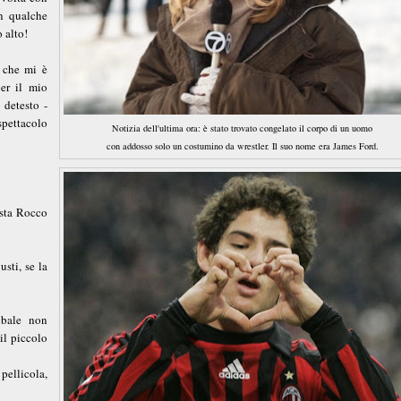
in qualche
 alto!
i che mi è
per il mio
 detesto -
pettacolo
Notizia dell'ultima ora: è stato trovato congelato il corpo di un uomo
con addosso solo un costumino da wrestler. Il suo nome era James Ford.
ista Rocco
sti, se la
ibale non
il piccolo
 pellicola,