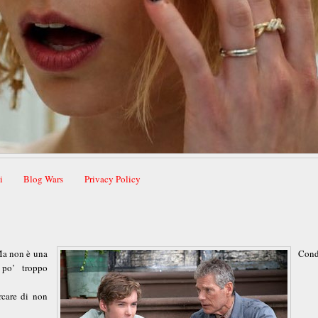
i
Blog Wars
Privacy Policy
 Ma non è una
Cond
 po’ troppo
rcare di non