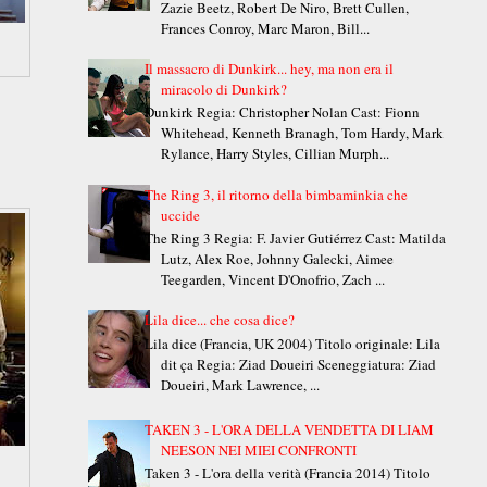
Zazie Beetz, Robert De Niro, Brett Cullen,
Frances Conroy, Marc Maron, Bill...
Il massacro di Dunkirk... hey, ma non era il
miracolo di Dunkirk?
Dunkirk Regia: Christopher Nolan Cast: Fionn
Whitehead, Kenneth Branagh, Tom Hardy, Mark
Rylance, Harry Styles, Cillian Murph...
The Ring 3, il ritorno della bimbaminkia che
uccide
The Ring 3 Regia: F. Javier Gutiérrez Cast: Matilda
Lutz, Alex Roe, Johnny Galecki, Aimee
Teegarden, Vincent D'Onofrio, Zach ...
Lila dice... che cosa dice?
Lila dice (Francia, UK 2004) Titolo originale: Lila
dit ça Regia: Ziad Doueiri Sceneggiatura: Ziad
Doueiri, Mark Lawrence, ...
TAKEN 3 - L'ORA DELLA VENDETTA DI LIAM
NEESON NEI MIEI CONFRONTI
Taken 3 - L'ora della verità (Francia 2014) Titolo