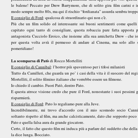
le balene! Peccato per Drew Barrymore, che di solito gira film carini e 
modo sempre molto 80s, ma qui il rischio “fordianata” assurda sembra troppo
Il consiglio di Ford
: qualcosa di straordinario qui non c'è.
Più che un film solido ed interessante sui buoni sentimenti come quell
capitato ogni tanto di consigliare, questa robaccia pare fatta apposta 
antagonista Cucciolo Eroico, che insieme alla sua amichetta Drew - che io
per questa volta avrà il permesso di andare al Cinema, ma solo allo s
pomeridiano!
La scomparsa di Patò
di Rocco Mortelliti
Il consiglio di Cannibal
: l’horror più spaventoso per i tifosi milanisti
Tratto da Camilleri, che guarda un po’ i casi della vita è il suocero del reg
Mortelliti, il solito filmino italiano che vorrebbe essere un filmone.
Io chiedo il cambio. Fuori Patò, dentro Pato.
E questa atroce visione credo che pure il Ford, nonostante i suoi pessimi gu
risparmierà.
Il consiglio di Ford
: Pato lo regaliamo pure alla Juve.
Incredibilmente, mi trovo d'accordo con il mio scomodo socio Cann
soltanto rispetto al film, ma anche calcisticamente, dato che sopporto poco 
Pato e quella falsa aura da grande giocatore.
Certo, il fatto che questo film mi induca più a parlare del suddetto che della
la dice lunga. Bocciato.