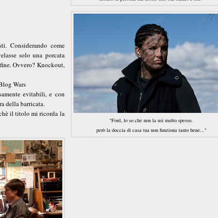
esti. Considerando come
velasse solo una porcata
a fine. Ovvero? Knockout,
e Blog Wars
isamente evitabili, e con
a della barricata.
è il titolo mi ricorda la
"Ford, lo so che non la usi molto spesso,
però la doccia di casa tua non funziona tanto bene..."