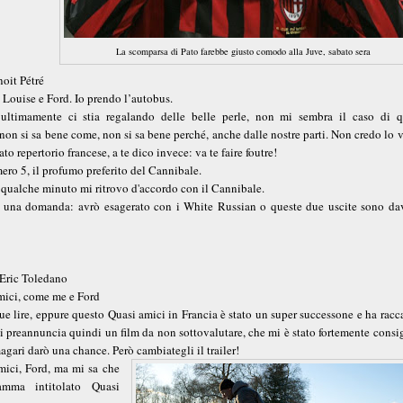
La scomparsa di Pato farebbe giusto comodo alla Juve, sabato sera
oit Pétré
 Louise e Ford. Io prendo l’autobus.
ultimamente ci stia regalando delle belle perle, non mi sembra il caso di q
on si sa bene come, non si sa bene perché, anche dalle nostre parti. Non credo lo 
ato repertorio francese, a te dico invece: va te faire foutre!
ero 5, il profumo preferito del Cannibale.
i qualche minuto mi ritrovo d'accordo con il Cannibale.
 una domanda: avrò esagerato con i White Russian o queste due uscite sono da
 Eric Toledano
mici, come me e Ford
 due lire, eppure questo Quasi amici in Francia è stato un super successone e ha racc
i preannuncia quindi un film da non sottovalutare, che mi è stato fortemente consi
agari darò una chance. Però cambiategli il trailer!
ici, Ford, ma mi sa che
mma intitolato Quasi