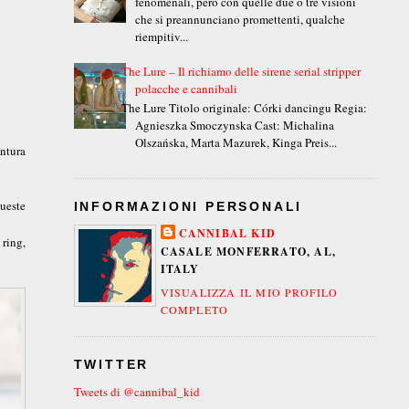
fenomenali, però con quelle due o tre visioni
che si preannunciano promettenti, qualche
riempitiv...
The Lure – Il richiamo delle sirene serial stripper
polacche e cannibali
The Lure Titolo originale: Córki dancingu Regia:
Agnieszka Smoczynska Cast: Michalina
Olszańska, Marta Mazurek, Kinga Preis...
entura
ueste
INFORMAZIONI PERSONALI
CANNIBAL KID
 ring,
CASALE MONFERRATO, AL,
ITALY
VISUALIZZA IL MIO PROFILO
COMPLETO
TWITTER
Tweets di @cannibal_kid