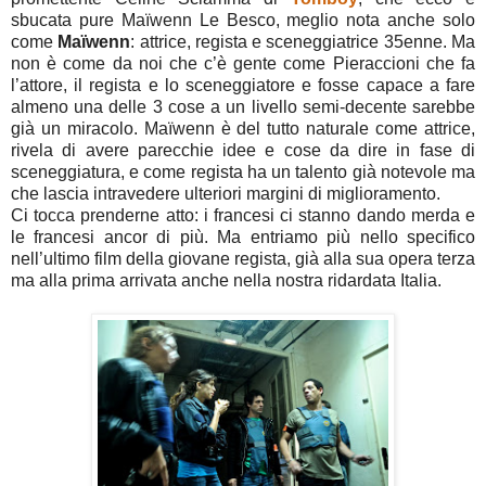
sbucata pure Maïwenn Le Besco, meglio nota anche solo
come
Maïwenn
: attrice, regista e sceneggiatrice 35enne. Ma
non è come da noi che c’è gente come Pieraccioni che fa
l’attore, il regista e lo sceneggiatore e fosse capace a fare
almeno una delle 3 cose a un livello semi-decente sarebbe
già un miracolo. Maïwenn è del tutto naturale come attrice,
rivela di avere parecchie idee e cose da dire in fase di
sceneggiatura, e come regista ha un talento già notevole ma
che lascia intravedere ulteriori margini di miglioramento.
Ci tocca prenderne atto: i francesi ci stanno dando merda e
le francesi ancor di più. Ma entriamo più nello specifico
nell’ultimo film della giovane regista, già alla sua opera terza
ma alla prima arrivata anche nella nostra ridardata Italia.