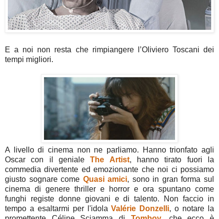
E a noi non resta che rimpiangere l’Oliviero Toscani dei
tempi migliori.
A livello di cinema non ne parliamo. Hanno trionfato agli
Oscar con il geniale
The Artist
, hanno tirato fuori la
commedia divertente ed emozionante che noi ci possiamo
giusto sognare come
Quasi amici
, sono in gran forma sul
cinema di genere thriller e horror e ora spuntano come
funghi registe donne giovani e di talento. Non faccio in
tempo a esaltarmi per l'idola
Valérie Donzelli
, o notare la
promettente Céline Sciamma di
Tomboy
, che ecco è