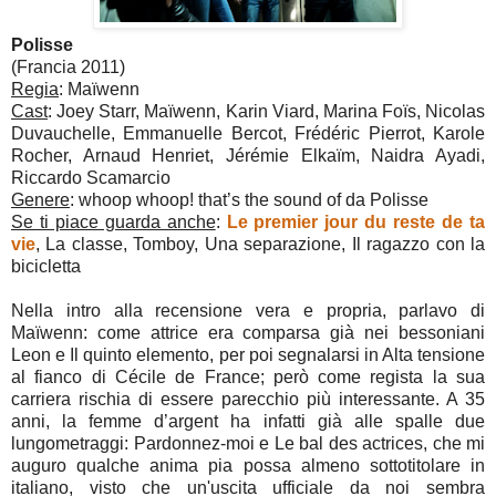
Polisse
(Francia 2011)
Regia
: Maïwenn
Cast
: Joey Starr, Maïwenn, Karin Viard, Marina Foïs, Nicolas
Duvauchelle, Emmanuelle Bercot, Frédéric Pierrot, Karole
Rocher, Arnaud Henriet, Jérémie Elkaïm, Naidra Ayadi,
Riccardo Scamarcio
Genere
: whoop whoop! that’s the sound of da Polisse
Se ti piace guarda anche
:
Le premier jour du reste de ta
vie
, La classe, Tomboy, Una separazione, Il ragazzo con la
bicicletta
Nella intro alla recensione vera e propria, parlavo di
Maïwenn: come attrice era comparsa già nei bessoniani
Leon e Il quinto elemento, per poi segnalarsi in Alta tensione
al fianco di Cécile de France; però come regista la sua
carriera rischia di essere parecchio più interessante. A 35
anni, la femme d’argent ha infatti già alle spalle due
lungometraggi: Pardonnez-moi e Le bal des actrices, che mi
auguro qualche anima pia possa almeno sottotitolare in
italiano, visto che un'uscita ufficiale da noi sembra