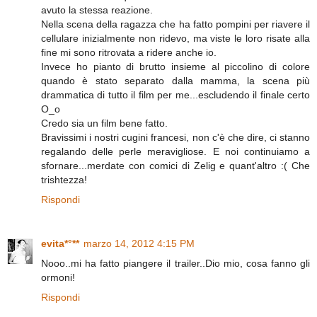
avuto la stessa reazione.
Nella scena della ragazza che ha fatto pompini per riavere il
cellulare inizialmente non ridevo, ma viste le loro risate alla
fine mi sono ritrovata a ridere anche io.
Invece ho pianto di brutto insieme al piccolino di colore
quando è stato separato dalla mamma, la scena più
drammatica di tutto il film per me...escludendo il finale certo
O_o
Credo sia un film bene fatto.
Bravissimi i nostri cugini francesi, non c'è che dire, ci stanno
regalando delle perle meravigliose. E noi continuiamo a
sfornare...merdate con comici di Zelig e quant'altro :( Che
trishtezza!
Rispondi
evita*°**
marzo 14, 2012 4:15 PM
Nooo..mi ha fatto piangere il trailer..Dio mio, cosa fanno gli
ormoni!
Rispondi