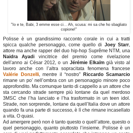
"Io e te, Babi, 3 emme esse ci... Ah, scusa: mi sa che ho sbagliato
copione!"
Polisse è un grandissimo racconto corale in cui a tratti
spicca qualche personaggio, come quello di
Joey Starr
,
attore ma anche rapper del duo hip-hop Suprême NTM, una
Naidra Ayadi
vincitrice del premio come rivelazione
dell'anno ai César 2012, o un
Jérémie Elkaïm
già visto al
lavoro anche con l’altra sopracitata fenomena francese
Valérie Donzelli
, mentre il “nostro”
Riccardo Scamarcio
rimane un po’ nell’ombra con un personaggio minore poco
approfondito. Ma comunque tanto di cappello a un attore che
sta cercando strade sempre più lontane da quel merdoso
3MSC che l’ha lanciato e l’ha trasformato in un teen idol.
Strade, non sorprende, lontane da quell’Italia dove un attore
quando fa una parte di successo, è lì che rimane incasellato
a vita. O quasi.
Ad amergere però non è tanto questo o quell’attore, questo o
quel personaggio, quanto piuttosto l’insieme. Polisse è un