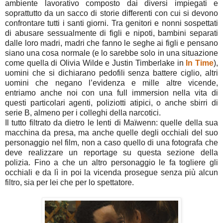
ambiente lavorativo composto dai diversi impiegati e
soprattutto da un sacco di storie differenti con cui si devono
confrontare tutti i santi giorni. Tra genitori e nonni sospettati
di abusare sessualmente di figli e nipoti, bambini separati
dalle loro madri, madri che fanno le seghe ai figli e pensano
siano una cosa normale (e lo sarebbe solo in una situazione
come quella di Olivia Wilde e Justin Timberlake in
In Time
),
uomini che si dichiarano pedofili senza battere ciglio, altri
uomini che negano l’evidenza e mille altre vicende,
entriamo anche noi con una full immersion nella vita di
questi particolari agenti, poliziotti atipici, o anche sbirri di
serie B, almeno per i colleghi della narcotici.
Il tutto filtrato da dietro le lenti di Maïwenn: quelle della sua
macchina da presa, ma anche quelle degli occhiali del suo
personaggio nel film, non a caso quello di una fotografa che
deve realizzare un reportage su questa sezione della
polizia. Fino a che un altro personaggio le fa togliere gli
occhiali e da lì in poi la vicenda prosegue senza più alcun
filtro, sia per lei che per lo spettatore.