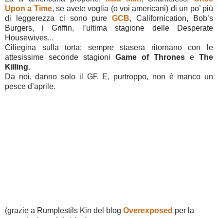
Upon a Time
, se avete voglia (o voi americani) di un po’ più
di leggerezza ci sono pure
GCB
, Californication, Bob’s
Burgers, i Griffin, l’ultima stagione delle Desperate
Housewives...
Ciliegina sulla torta: sempre stasera ritornano con le
attesissime seconde stagioni
Game of Thrones
e
The
Killing
.
Da noi, danno solo il GF. E, purtroppo, non è manco un
pesce d’aprile.
(grazie a Rumplestils Kin del blog
Overexposed
per la