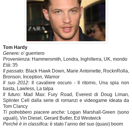
Tom Hardy
Genere:
o’ guerriero
Provenienza:
Hammersmith, Londra, Inghilterra, UK, mondo
Età:
35
Il passato:
Black Hawk Down, Marie Antoinette, RocknRolla,
Bronson, Inception, Warrior
Il suo 2012:
Il cavaliere oscuro - Il ritorno, Una spia non
basta, Lawless, La talpa
Il futuro:
Mad Max: Fury Road, Everest di Doug Liman,
Splinter Cell dalla serie di romanzi e videogame ideata da
Tom Clancy
Ti potrebbero piacere anche:
Logan Marshall-Green (sono
uguali), Vin Diesel, Gerard Butler, Ed Westwick
Perché è in classifica:
è stato l’anno del suo (quasi) boom