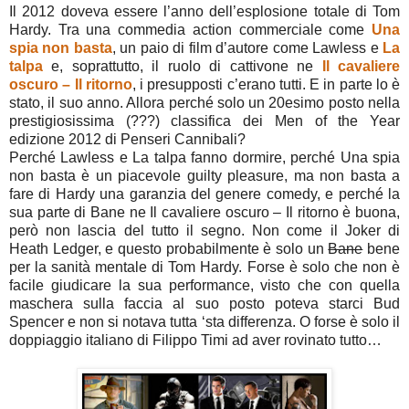
Il 2012 doveva essere l’anno dell’esplosione totale di Tom
Hardy. Tra una commedia action commerciale come
Una
spia non basta
, un paio di film d’autore come Lawless e
La
talpa
e, soprattutto, il ruolo di cattivone ne
Il cavaliere
oscuro – Il ritorno
, i presupposti c’erano tutti. E in parte lo è
stato, il suo anno. Allora perché solo un 20esimo posto nella
prestigiosissima (???) classifica dei Men of the Year
edizione 2012 di Penseri Cannibali?
Perché Lawless e La talpa fanno dormire, perché Una spia
non basta è un piacevole guilty pleasure, ma non basta a
fare di Hardy una garanzia del genere comedy, e perché la
sua parte di Bane ne Il cavaliere oscuro – Il ritorno è buona,
però non lascia del tutto il segno. Non come il Joker di
Heath Ledger, e questo probabilmente è solo un
Bane
bene
per la sanità mentale di Tom Hardy. Forse è solo che non è
facile giudicare la sua performance, visto che con quella
maschera sulla faccia al suo posto poteva starci Bud
Spencer e non si notava tutta ‘sta differenza. O forse è solo il
doppiaggio italiano di Filippo Timi ad aver rovinato tutto…