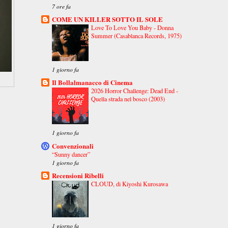
7 ore fa
COME UN KILLER SOTTO IL SOLE
Love To Love You Baby - Donna
Summer (Casablanca Records, 1975)
1 giorno fa
Il Bollalmanacco di Cinema
2026 Horror Challenge: Dead End -
Quella strada nel bosco (2003)
1 giorno fa
Convenzionali
“Sunny dancer”
1 giorno fa
Recensioni Ribelli
CLOUD, di Kiyoshi Kurosawa
1 giorno fa