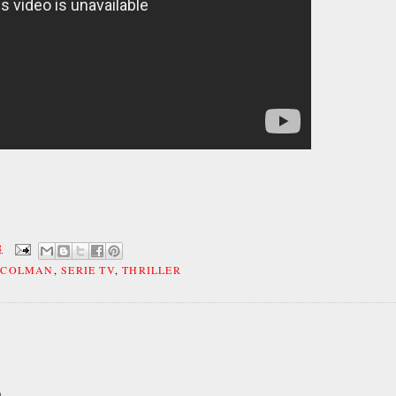
8
 COLMAN
,
SERIE TV
,
THRILLER
)