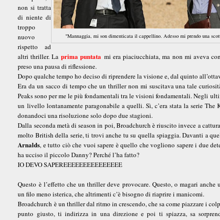
non si tratta
di niente di
troppo
nuovo
"Mannaggia, mi son dimenticata il cappellino. Adesso mi prendo una scott
rispetto ad
prima puntata
altri thriller. La
mi era piaciucchiata, ma non mi aveva conv
preso una pausa di riflessione.
Dopo qualche tempo ho deciso di riprendere la visione e, dal quinto all’otta
Era da un sacco di tempo che un thriller non mi suscitava una tale curiosità
Peaks sono per me le più fondamentali tra le visioni fondamentali. Negli ulti
un livello lontanamente paragonabile a quelli. Sì, c’era stata la serie The 
donandoci una risoluzione solo dopo due stagioni.
Dalla seconda metà di season in poi, Broadchurch è riuscito invece a catturar
molto British della serie, ti trovi anche tu su quella spiaggia. Davanti a 
Arnalds
, e tutto ciò che vuoi sapere è quello che vogliono sapere i due de
ha ucciso il piccolo Danny? Perché l’ha fatto?
IO DEVO SAPEREEEEEEEEEEEEEEE
Questo è l’effetto che un thriller deve provocare. Questo, o magari anche 
un filo meno isterica, che altrimenti c’è bisogno di riaprire i manicomi.
Broadchurch è un thriller dal ritmo in crescendo, che sa come piazzare i colp
punto giusto, ti indirizza in una direzione e poi ti spiazza, sa sorprend