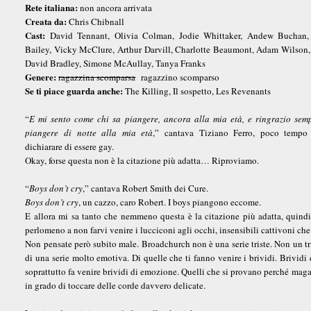
Rete italiana:
non ancora arrivata
Creata da:
Chris Chibnall
Cast:
David Tennant, Olivia Colman, Jodie Whittaker, Andew Buchan,
Bailey, Vicky McClure, Arthur Darvill, Charlotte Beaumont, Adam Wilson,
David Bradley, Simone McAullay, Tanya Franks
Genere:
ragazzina scomparsa
ragazzino scomparso
Se ti piace guarda anche:
The Killing, Il sospetto, Les Revenants
“
E mi sento come chi sa piangere, ancora alla mia età, e ringrazio sem
piangere di notte alla mia età
,” cantava Tiziano Ferro, poco tempo
dichiarare di essere gay.
Okay, forse questa non è la citazione più adatta… Riproviamo.
“
Boys don’t cry
,” cantava Robert Smith dei Cure.
Boys don’t cry
, un cazzo, caro Robert. I boys piangono eccome.
E allora mi sa tanto che nemmeno questa è la citazione più adatta, quind
perlomeno a non farvi venire i lucciconi agli occhi, insensibili cattivoni che 
Non pensate però subito male. Broadchurch non è una serie triste. Non un trist
di una serie molto emotiva. Di quelle che ti fanno venire i brividi. Brivi
soprattutto fa venire brividi di emozione. Quelli che si provano perché maga
in grado di toccare delle corde davvero delicate.