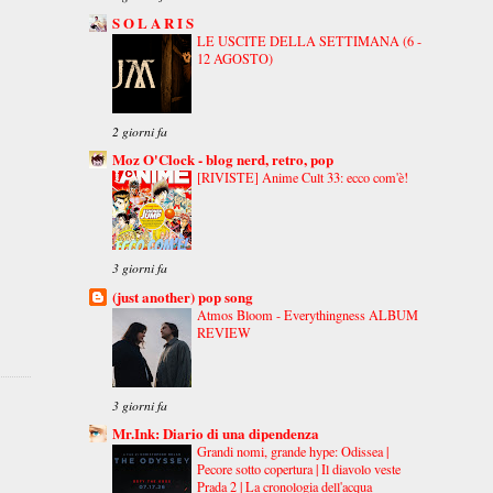
S O L A R I S
LE USCITE DELLA SETTIMANA (6 -
12 AGOSTO)
2 giorni fa
Moz O'Clock - blog nerd, retro, pop
[RIVISTE] Anime Cult 33: ecco com'è!
3 giorni fa
(just another) pop song
Atmos Bloom - Everythingness ALBUM
REVIEW
3 giorni fa
Mr.Ink: Diario di una dipendenza
Grandi nomi, grande hype: Odissea |
Pecore sotto copertura | Il diavolo veste
Prada 2 | La cronologia dell'acqua