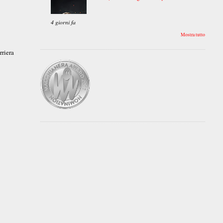
4 giorni fa
Mostra tutto
rriera