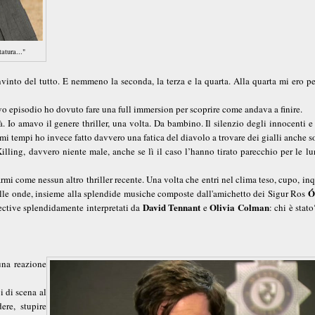
atura..."
into del tutto. E nemmeno la seconda, la terza e la quarta. Alla quarta mi ero pe
vo episodio ho dovuto fare una full immersion per scoprire come andava a finire.
. Io amavo il genere thriller, una volta. Da bambino. Il silenzio degli innocenti 
mi tempi ho invece fatto davvero una fatica del diavolo a trovare dei gialli anche s
Killing, davvero niente male, anche se lì il caso l’hanno tirato parecchio per le l
mi come nessun altro thriller recente. Una volta che entri nel clima teso, cupo, in
Ó
quelle onde, insieme alla splendide musiche composte dall'amichetto dei Sigur Ros
David Tennant
Olivia Colman
tective splendidamente interpretati da
e
: chi è stat
una reazione
i di scena al
ere, stupire