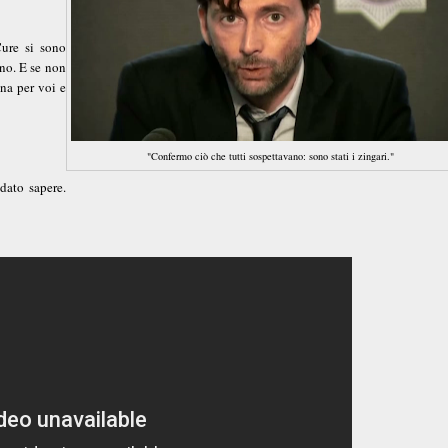
Cure si sono
ono. E se non
ena per voi e
"Confermo ciò che tutti sospettavano: sono stati i zingari."
dato sapere.