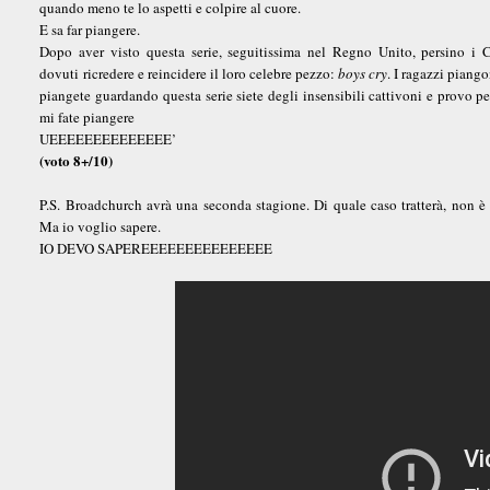
quando meno te lo aspetti e colpire al cuore.
E sa far piangere.
Dopo aver visto questa serie, seguitissima nel Regno Unito, persino i 
dovuti ricredere e reincidere il loro celebre pezzo:
boys cry
. I ragazzi piang
piangete guardando questa serie siete degli insensibili cattivoni e provo p
mi fate piangere
UEEEEEEEEEEEEEE’
(voto 8+/10)
P.S. Broadchurch avrà una seconda stagione. Di quale caso tratterà, non è 
Ma io voglio sapere.
IO DEVO SAPEREEEEEEEEEEEEEEE