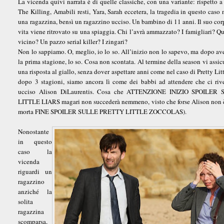
La vicenda quivi narrata è di quelle classiche, con una variante: rispetto 
The Killing, Amabili resti, Yara, Sarah eccetera, la tragedia in questo caso
una ragazzina, bensì un ragazzino ucciso. Un bambino di 11 anni. Il suo cor
vita viene ritrovato su una spiaggia. Chi l’avrà ammazzato? I famigliari? Q
vicino? Un pazzo serial killer? I zingari?
Non lo sappiamo. O, meglio, io lo so. All’inizio non lo sapevo, ma dopo ave
la prima stagione, lo so. Cosa non scontata. Al termine della season vi assic
una risposta al giallo, senza dover aspettare anni come nel caso di Pretty Litt
dopo 3 stagioni, siamo ancora lì come dei babbi ad attendere che ci riv
ucciso Alison DiLaurentis. Cosa che ATTENZIONE INIZIO SPOILER
LITTLE LIARS magari non succederà nemmeno, visto che forse Alison non
morta FINE SPOILER SULLE PRETTY LITTLE ZOCCOLAS).
Nonostante
in questo
caso la
vicenda
riguardi un
ragazzino
anziché la
solita
ragazzina
scomparsa,