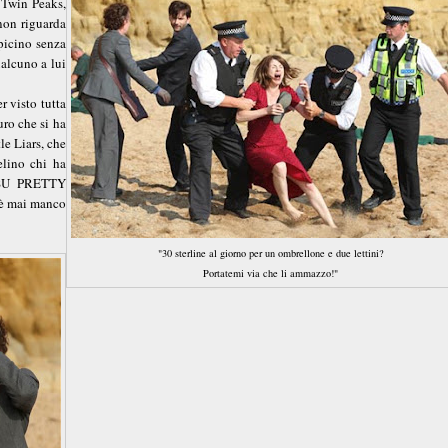
a Twin Peaks,
 non riguarda
picino senza
ualcuno a lui
r visto tutta
uro che si ha
le Liars, che
elino chi ha
 SU PRETTY
 è mai manco
"30 sterline al giorno per un ombrellone e due lettini?
Portatemi via che li ammazzo!"