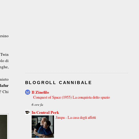
rsino
e Twin
olo di
unghe,
quieto
BLOGROLL CANNIBALE
lafur
o? Chi
Il Zinefilo
Conquest of Space (1955) La conquista dello spazio
6 ore fa
In Central Perk
Jimpa - La casa degli affetti