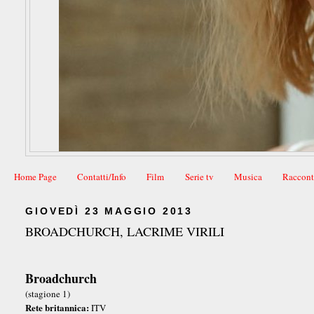
Home Page
Contatti/Info
Film
Serie tv
Musica
Raccont
GIOVEDÌ 23 MAGGIO 2013
BROADCHURCH, LACRIME VIRILI
Broadchurch
(stagione 1)
Rete britannica:
ITV