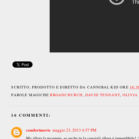
SCRITTO, PRODOTTO E DIRETTO DA
CANNIBAL KID
ORE
16:3
PAROLE MAGICHE
BROADCHURCH
,
DAVID TENNANT
,
OLIVIA
16 COMMENTI:
comfortmovie
maggio 23, 2013 4:57 PM
Ma allora la recupero, se anche tu la consigli allora è imperdibile! :