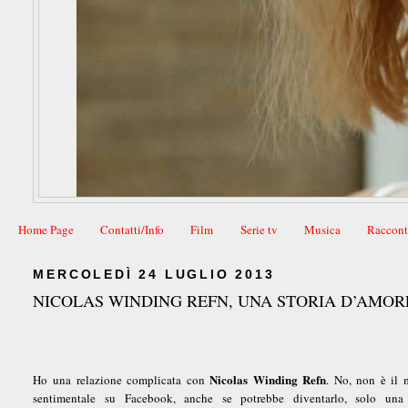
Home Page
Contatti/Info
Film
Serie tv
Musica
Raccont
MERCOLEDÌ 24 LUGLIO 2013
NICOLAS WINDING REFN, UNA STORIA D’AMOR
Nicolas Winding Refn
Ho una relazione complicata con
. No, non è il 
sentimentale su Facebook, anche se potrebbe diventarlo, solo una