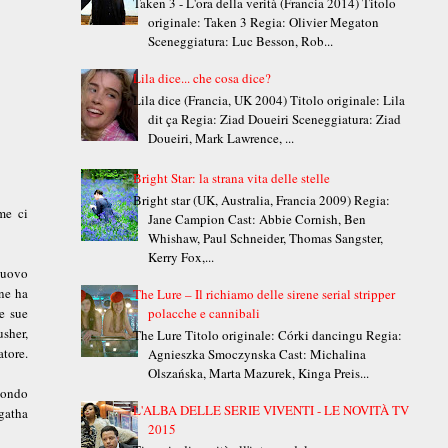
Taken 3 - L'ora della verità (Francia 2014) Titolo
originale: Taken 3 Regia: Olivier Megaton
Sceneggiatura: Luc Besson, Rob...
Lila dice... che cosa dice?
Lila dice (Francia, UK 2004) Titolo originale: Lila
dit ça Regia: Ziad Doueiri Sceneggiatura: Ziad
Doueiri, Mark Lawrence, ...
Bright Star: la strana vita delle stelle
Bright star (UK, Australia, Francia 2009) Regia:
me ci
Jane Campion Cast: Abbie Cornish, Ben
Whishaw, Paul Schneider, Thomas Sangster,
Kerry Fox,...
 nuovo
 ne ha
The Lure – Il richiamo delle sirene serial stripper
le sue
polacche e cannibali
usher,
The Lure Titolo originale: Córki dancingu Regia:
atore.
Agnieszka Smoczynska Cast: Michalina
Olszańska, Marta Mazurek, Kinga Preis...
econdo
L'ALBA DELLE SERIE VIVENTI - LE NOVITÀ TV
Agatha
2015