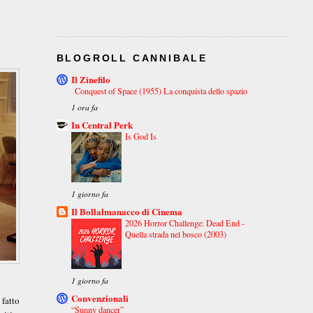
BLOGROLL CANNIBALE
Il Zinefilo
Conquest of Space (1955) La conquista dello spazio
1 ora fa
In Central Perk
Is God Is
1 giorno fa
Il Bollalmanacco di Cinema
2026 Horror Challenge: Dead End -
Quella strada nel bosco (2003)
1 giorno fa
Convenzionali
 fatto
“Sunny dancer”