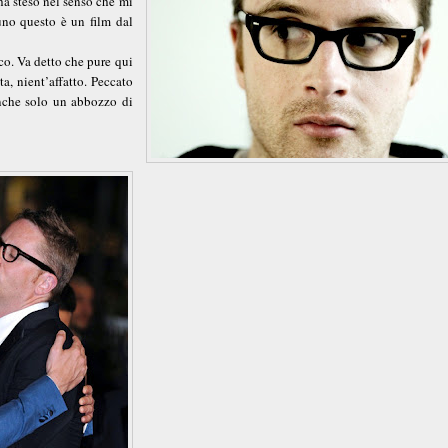
a steso nel senso che mi
no questo è un film dal
co. Va detto che pure qui
ta, nient’affatto. Peccato
nche solo un abbozzo di