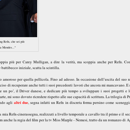
ng Refn, che sei più
va Mendes..."
ppia più per Carey Mulligan, a dire la verità, ma scoppia anche per Refn. Co
ttibecco iniziale, scatta la scintilla.
llio amoroso per quella pellicola. Fino ad adesso. In occasione dell’uscita del suo
eciso di recuperare anche tutti i suoi precedenti lavori che ancora mi mancavano. E
are un po’, il Driver danese, e dedicare più tempo a sviluppare i suoi progetti e 
te, mi sono dovuto ricredere rispetto alle sue capacità di scrittura. La trilogia di P
altri due
ondo agli
, segna infatti un Refn in discreta forma persino come sceneggi
mia Refn-cinerassegna, realizzati a livello temporale a cavallo tra il primo e il s
ulum anche la regia del film per la tv Miss Marple - Nemesi, tratto da un romanzo di 