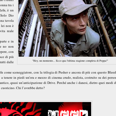
donna tra i
Refn, è un
 Solo Dio
una tavola
 lei non è
vita reale
parte e in
se no non
opere, con
isce di più
"Hey, un momento... Ecco qua l'ultima stagione completa di Peppa!"
atti dalle
efn come sceneggiatore, con la trilogia di Pusher e ancora di più con questo Bleed
o a tenere in piedi un’ora e mezzo di cinema crudo, realista, costruito su dei pers
antico, quasi un’anticipazione di Drive. Perché anche i danesi, dietro quei modi d
 cuoricino. Chi l’avrebbe detto?