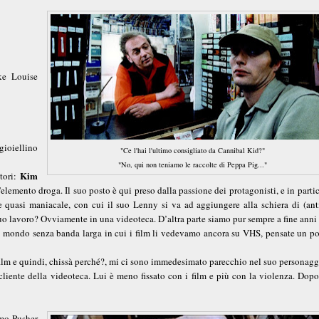
ke Louise
gioiellino
"Ce l'hai l'ultimo consigliato da Cannibal Kid?"
"No, qui non teniamo le raccolte di Peppa Pig..."
Kim
ttori:
'elemento droga. Il suo posto è qui preso dalla passione dei protagonisti, e in parti
 quasi maniacale, con cui il suo Lenny si va ad aggiungere alla schiera di (anti
suo lavoro? Ovviamente in una videoteca. D’altra parte siamo pur sempre a fine anni
n mondo senza banda larga in cui i film li vedevamo ancora su VHS, pensate un po
film e quindi, chissà perché?, mi ci sono immedesimato parecchio nel suo persona
liente della videoteca. Lui è meno fissato con i film e più con la violenza. Dopo
imo Pusher