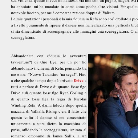
sua violenza, questo invece mi ha steso. Ma non con un pugno, magari! Mi h
ha annoiato, mi ha mandato in coma come poche altre visioni. Per qualcu
notevole fascino, per me è come una razione doppia di Valium.
Le mie quotazioni personali e la mia fiducia in Refn sono così crollate a pic
a livello puramente di riprese il danese non ha realizzato una pellicola brut
si sia dimenticato di accompagnare alle immagini una sceneggiatura. O a
sceneggiatura.
Abbandonate con sfiducia le avventure
(avventure?) di One Eye, per un po’ ho
abbandonato il cinema di Refn, pensando tra
me e me: “Nuovo Tarantino ‘na sega!”. Fino
Drive
a che qualche tempo dopo è arrivato
e
tutti a parlare di Drive e di quanto fosse figo
Drive e di quanto fosse figo Ryan Gosling e
di quanto fosse figa la regia di Nicolas
Winding Refn. A darmi fiducia dopo quella
mazzata di Valhalla Rising c’era il fatto che
questa volta il danese si era concentrato
unicamente a stare dietro la macchina da
presa, affidando la sceneggiatura, ispirata al
romanzo omonimo di James Sallis, a un