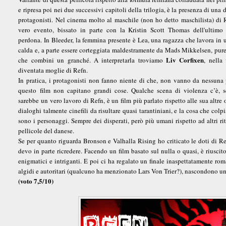
e ripresa poi nei due successivi capitoli della trilogia, è la presenza di una 
protagonisti. Nel cinema molto al maschile (non ho detto maschilista) di 
vero evento, bissato in parte con la Kristin Scott Thomas dell'ultimo
perdona. In Bleeder, la femmina presente è Lea, una ragazza che lavora in 
calda e, a parte essere corteggiata maldestramente da Mads Mikkelsen, pure
Liv Corfixen
che combini un granché. A interpretarla troviamo
, nella 
diventata moglie di Refn.
In pratica, i protagonisti non fanno niente di che, non vanno da nessuna 
questo film non capitano grandi cose. Qualche scena di violenza c’è, 
sarebbe un vero lavoro di Refn, è un film più parlato rispetto alle sua altre 
dialoghi talmente cinefili da risultare quasi tarantiniani, e la cosa che colp
sono i personaggi. Sempre dei disperati, però più umani rispetto ad altri ritr
pellicole del danese.
Se per quanto riguarda Bronson e Valhalla Rising ho criticato le doti di R
devo in parte ricredere. Facendo un film basato sul nulla o quasi, è riuscit
enigmatici e intriganti. E poi ci ha regalato un finale inaspettatamente rom
algidi e autoritari (qualcuno ha menzionato Lars Von Trier?), nascondono un
(voto 7,5/10)