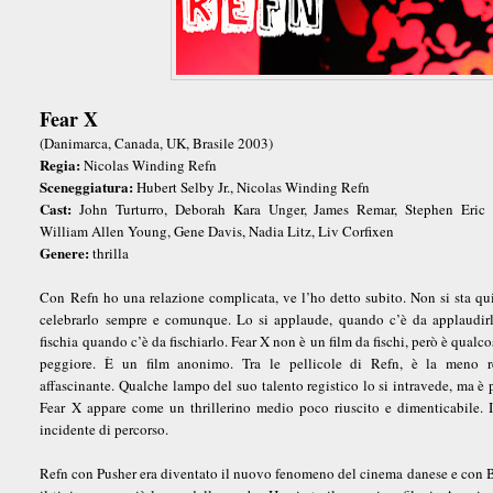
Fear X
(Danimarca, Canada, UK, Brasile 2003)
Regia:
Nicolas Winding Refn
Sceneggiatura:
Hubert Selby Jr., Nicolas Winding Refn
Cast:
John Turturro, Deborah Kara Unger, James Remar, Stephen Eric 
William Allen Young, Gene Davis, Nadia Litz, Liv Corfixen
Genere:
thrilla
Con Refn ho una relazione complicata, ve l’ho detto subito. Non si sta qu
celebrarlo sempre e comunque. Lo si applaude, quando c’è da applaudirl
fischia quando c’è da fischiarlo. Fear X non è un film da fischi, però è qualco
peggiore. È un film anonimo. Tra le pellicole di Refn, è la meno r
affascinante. Qualche lampo del suo talento registico lo si intravede, ma è 
Fear X appare come un thrillerino medio poco riuscito e dimenticabile. I
incidente di percorso.
Refn con Pusher era diventato il nuovo fenomeno del cinema danese e con Ble