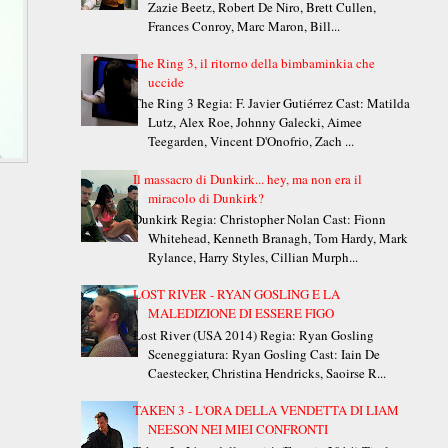
Zazie Beetz, Robert De Niro, Brett Cullen,
Frances Conroy, Marc Maron, Bill...
The Ring 3, il ritorno della bimbaminkia che
uccide
The Ring 3 Regia: F. Javier Gutiérrez Cast: Matilda
Lutz, Alex Roe, Johnny Galecki, Aimee
Teegarden, Vincent D'Onofrio, Zach ...
Il massacro di Dunkirk... hey, ma non era il
miracolo di Dunkirk?
Dunkirk Regia: Christopher Nolan Cast: Fionn
Whitehead, Kenneth Branagh, Tom Hardy, Mark
Rylance, Harry Styles, Cillian Murph...
LOST RIVER - RYAN GOSLING E LA
MALEDIZIONE DI ESSERE FIGO
Lost River (USA 2014) Regia: Ryan Gosling
Sceneggiatura: Ryan Gosling Cast: Iain De
Caestecker, Christina Hendricks, Saoirse R...
TAKEN 3 - L'ORA DELLA VENDETTA DI LIAM
NEESON NEI MIEI CONFRONTI