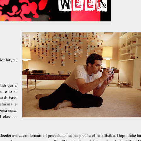
McIntyre,
indi qui a
o, e lo si
sa di forse
efniana e
poca cosa.
l classico
eder aveva confermato di possedere una sua precisa cifra stilistica. Dopodiché ha