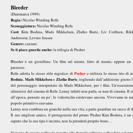
Bleeder
(Danimarca 1999)
Regia:
Nicolas Winding Refn
Sceneggiatura:
Nicolas Winding Refn
Cast:
Kim Bodnia, Mads Mikkelsen, Zlatko Buric, Liv Corfixen, Rik
Andersson, Levino Jensen
Genere:
cazzaro
Se ti piace guarda anche:
la trilogia di Pusher
Bleeder è un gioiellino. Un film sul niente, fatto di niente, eppure un 
prezioso.
Pusher
Refn adotta lo stesso stile registico di
e utilizza lo stesso trio di a
Bodnia
Mads Mikkelsen
Zlatko Buric
,
e
, togliendo dall’addizione giusto l
del personaggio interpretato da Mads Mikkelsen, per i film. Un’ossessione
silenziosi del cinema di Refn. Lenny infatti non parla, se non di cinema. Il 
all’epoca, pensate un po’, le videoteche esistevano ancora. Vivevamo in u
popolo primitivo eravamo.
Lenny non combina un granché nella sua vita, a parte guardare un sacco di 
Il suo migliore amico, il protagonista del primo Pusher Kim Bodnia, è un c
saputo che la sua tipa è incinta, non la prenderà proprio bene…
Variante di questa pellicola rispetto alla formula refniana collaudata nel pr