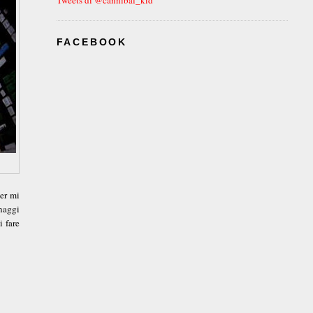
FACEBOOK
er mi
onaggi
i fare