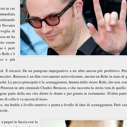
sta in cui
’immediata
nsiderando
ni Novanta
voglia di
nson mi ha
ito essere
ese è però
n Refn c’è
ico e più
ick. E sticazzi. Da un paragone impegnativo a un altro ancora più proibitivo. Pri
ecchio. Bronson è un film visivamente notevolissimo, mostra un Refn in stato di g
ché. La pecca principale è la sceneggiatura, firmata dallo stesso Refn, che non co
Peterson in arte criminale Charles Bronson, e che racconta la storia vera di quello
gran parte della sua vita dietro le sbarre e per giunta in isolamento. D’altra part
 di cella ti va ancora di lusso.
o, ma fredda a livello emotivo e piatta a livello di idee di sceneggiatura. Però ca
icole.
 a pugni in faccia con la