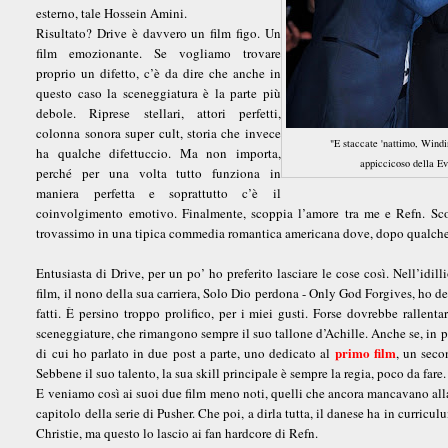
esterno, tale Hossein Amini.
Risultato? Drive è davvero un film figo. Un
film emozionante. Se vogliamo trovare
proprio un difetto, c’è da dire che anche in
questo caso la sceneggiatura è la parte più
debole. Riprese stellari, attori perfetti,
colonna sonora super cult, storia che invece
"E staccate 'nattimo, Windi
ha qualche difettuccio. Ma non importa,
appiccicoso della E
perché per una volta tutto funziona in
maniera perfetta e soprattutto c’è il
coinvolgimento emotivo. Finalmente, scoppia l’amore tra me e Refn. Sco
trovassimo in una tipica commedia romantica americana dove, dopo qualche ba
Entusiasta di Drive, per un po’ ho preferito lasciare le cose così. Nell’idi
film, il nono della sua carriera, Solo Dio perdona - Only God Forgives, ho d
fatti. È persino troppo prolifico, per i miei gusti. Forse dovrebbe rallent
sceneggiature, che rimangono sempre il suo tallone d’Achille. Anche se, in par
primo film
di cui ho parlato in due post a parte, uno dedicato al
, un sec
Sebbene il suo talento, la sua skill principale è sempre la regia, poco da fare.
E veniamo così ai suoi due film meno noti, quelli che ancora mancavano alla 
capitolo della serie di Pusher. Che poi, a dirla tutta, il danese ha in curric
Christie, ma questo lo lascio ai fan hardcore di Refn.