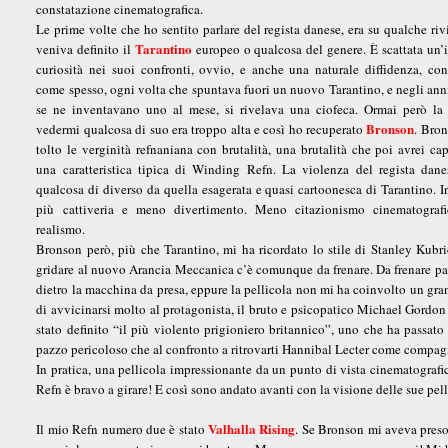
constatazione cinematografica.
Le prime volte che ho sentito parlare del regista danese, era su qualche rivi
Tarantino
veniva definito il
europeo o qualcosa del genere. È scattata un
curiosità nei suoi confronti, ovvio, e anche una naturale diffidenza, co
come spesso, ogni volta che spuntava fuori un nuovo Tarantino, e negli an
se ne inventavano uno al mese, si rivelava una ciofeca. Ormai però la 
Bronson
vedermi qualcosa di suo era troppo alta e così ho recuperato
. Bro
tolto le verginità refnaniana con brutalità, una brutalità che poi avrei cap
una caratteristica tipica di Winding Refn. La violenza del regista dan
qualcosa di diverso da quella esagerata e quasi cartoonesca di Tarantino. I
più cattiveria e meno divertimento. Meno citazionismo cinematograf
realismo.
Bronson però, più che Tarantino, mi ha ricordato lo stile di Stanley Kubr
gridare al nuovo Arancia Meccanica c’è comunque da frenare. Da frenare par
dietro la macchina da presa, eppure la pellicola non mi ha coinvolto un gran
di avvicinarsi molto al protagonista, il bruto e psicopatico Michael Gordon 
stato definito “il più violento prigioniero britannico”, uno che ha passato 
pazzo pericoloso che al confronto a ritrovarti Hannibal Lecter come compagno
In pratica, una pellicola impressionante da un punto di vista cinematografic
Refn è bravo a girare! E così sono andato avanti con la visione delle sue pell
Valhalla Rising
Il mio Refn numero due è stato
. Se Bronson mi aveva preso