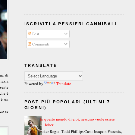
ISCRIVITI A PENSIERI CANNIBALI
Post
Commenti
TRANSLATE
ma di
razia
Powered by
Translate
nsente
 che è
e è un
POST PIÙ POPOLARI (ULTIMI 7
GIORNI)
zzo se
In questo mondo di eroi, nessuno vuole essere
Joker
Joker Regia: Todd Phillips Cast: Joaquin Phoenix,