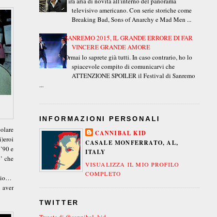
Tira aria di novità all'interno del panorama
televisivo americano. Con serie storiche come
Breaking Bad, Sons of Anarchy e Mad Men ...
SANREMO 2015, IL GRANDE ERRORE DI FAR
VINCERE GRANDE AMORE
Ormai lo saprete già tutti. In caso contrario, ho lo
spiacevole compito di comunicarvi che
ATTENZIONE SPOILER il Festival di Sanremo
...
INFORMAZIONI PERSONALI
colare
CANNIBAL KID
)eroi
CASALE MONFERRATO, AL,
 ’90 e
ITALY
’ che
VISUALIZZA IL MIO PROFILO
COMPLETO
ggio…
 aver
TWITTER
Tweets di @cannibal_kid