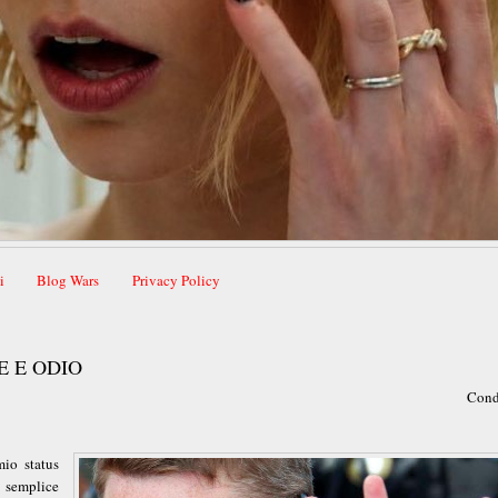
i
Blog Wars
Privacy Policy
E E ODIO
Cond
mio status
 semplice