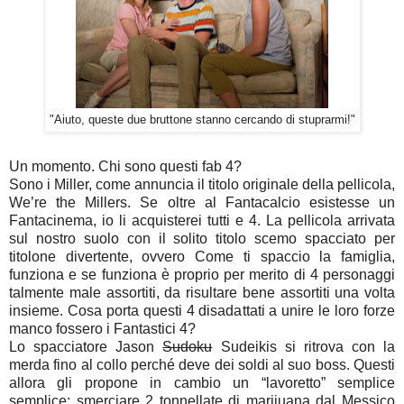
"Aiuto, queste due bruttone stanno cercando di stuprarmi!"
Un momento. Chi sono questi fab 4?
Sono i Miller, come annuncia il titolo originale della pellicola,
We’re the Millers. Se oltre al Fantacalcio esistesse un
Fantacinema, io li acquisterei tutti e 4. La pellicola arrivata
sul nostro suolo con il solito titolo scemo spacciato per
titolone divertente, ovvero Come ti spaccio la famiglia,
funziona e se funziona è proprio per merito di 4 personaggi
talmente male assortiti, da risultare bene assortiti una volta
insieme. Cosa porta questi 4 disadattati a unire le loro forze
manco fossero i Fantastici 4?
Lo spacciatore Jason
Sudoku
Sudeikis si ritrova con la
merda fino al collo perché deve dei soldi al suo boss. Questi
allora gli propone in cambio un “lavoretto” semplice
semplice: smerciare 2 tonnellate di marijuana dal Messico