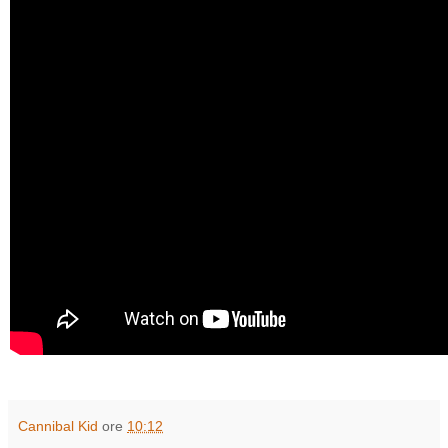
Cannibal Kid
ore
10:12