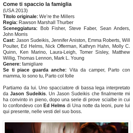
Come ti spaccio la famiglia
(USA 2013)
Titolo originale:
We’re the Millers
Regia:
Rawson Marshall Thurber
Sceneggiatura:
Bob Fisher, Steve Faber, Sean Anders,
John Morris
Cast:
Jason Sudeikis, Jennifer Aniston, Emma Roberts, Will
Poulter, Ed Helms, Nick Offerman, Kathryn Hahn, Molly C.
Quinn, Ken Marino, Laura-Leigh, Tomer Sisley, Matthew
Willig, Thomas Lennon, Mark L. Young
Genere:
famigliare
Se ti piace guarda anche:
Vita da camper, Parto con
mamma, Io sono tu, Parto col folle
Partiamo da lui. Uno spacciatore di bassa lega interpretato
da
Jason Sudeikis
. Un Jason Sudeikis che finalmente mi
ha convinto in pieno, dopo una serie di prove scialbe in cui
lo confondevo con
Ed Helms
di Una notte da leoni, pure lui
qui presente, nelle vesti del suo boss.