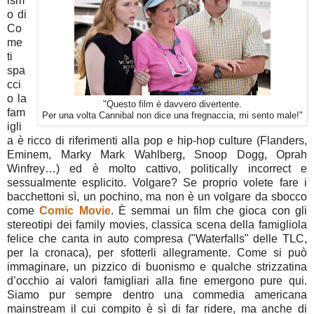
ism
o di
Co
me
ti
spa
cci
o la
"Questo film è davvero divertente.
fam
Per una volta Cannibal non dice una fregnaccia, mi sento male!"
igli
a è ricco di riferimenti alla pop e hip-hop culture (Flanders,
Eminem, Marky Mark Wahlberg, Snoop Dogg, Oprah
Winfrey…) ed è molto cattivo, politically incorrect e
sessualmente esplicito. Volgare? Se proprio volete fare i
bacchettoni sì, un pochino, ma non è un volgare da sbocco
come
Comic Movie
. È semmai un film che gioca con gli
stereotipi dei family movies, classica scena della famigliola
felice che canta in auto compresa ("Waterfalls" delle TLC,
per la cronaca), per sfotterli allegramente. Come si può
immaginare, un pizzico di buonismo e qualche strizzatina
d’occhio ai valori famigliari alla fine emergono pure qui.
Siamo pur sempre dentro una commedia americana
mainstream il cui compito è sì di far ridere, ma anche di