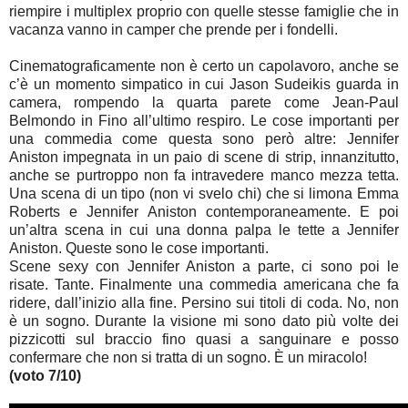
riempire i multiplex proprio con quelle stesse famiglie che in
vacanza vanno in camper che prende per i fondelli.
Cinematograficamente non è certo un capolavoro, anche se
c’è un momento simpatico in cui Jason Sudeikis guarda in
camera, rompendo la quarta parete come Jean-Paul
Belmondo in Fino all’ultimo respiro. Le cose importanti per
una commedia come questa sono però altre: Jennifer
Aniston impegnata in un paio di scene di strip, innanzitutto,
anche se purtroppo non fa intravedere manco mezza tetta.
Una scena di un tipo (non vi svelo chi) che si limona Emma
Roberts e Jennifer Aniston contemporaneamente. E poi
un’altra scena in cui una donna palpa le tette a Jennifer
Aniston. Queste sono le cose importanti.
Scene sexy con Jennifer Aniston a parte, ci sono poi le
risate. Tante. Finalmente una commedia americana che fa
ridere, dall’inizio alla fine. Persino sui titoli di coda. No, non
è un sogno. Durante la visione mi sono dato più volte dei
pizzicotti sul braccio fino quasi a sanguinare e posso
confermare che non si tratta di un sogno. È un miracolo!
(voto 7/10)