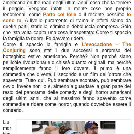
americana on the road degli ultimi anni, cosa che fa temere
il peggio. Vengono infatti in mente cose non proprio
fenomenali come
Parto col folle
o il recente pessimo
Io
sono tu
. A livello puramente di trama in effetti siamo da
quelle parti, storiella criminale deboluccia compresa. Solo
che ‘sta volta capita una cosa inaspettata: Come ti spaccio
la famiglia fa ridere. Fa davvero ridere.
Come ti spaccio la famiglia e
L’evocazione – The
Conjuring
sono stati i due successi a sorpresa del
botteghino estivo americano. Perché? Non perché siano
pellicole rivouzionarie o chissà quanto originali, ma perché
semplicemente fanno il loro dovere. Il primo è una
commedia che diverte, il secondo è un film dell’orrore che
spaventa. Tutto qui. Può sembrare scontato, può sembrare
ovvio, invece non lo è, almeno a guardare la gran parte del
resto del panorama delle comedy e degli horror americani
degli ultimi anni, che al massimo fanno spavento come
commedie e ridere come horror, quando dovrebbe essere il
contrario.
L’u
mor