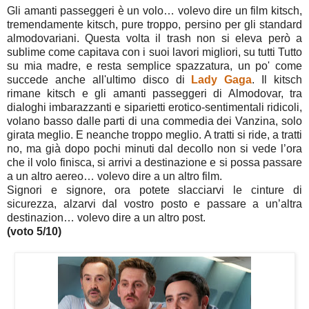
Gli amanti passeggeri è un volo… volevo dire un film kitsch,
tremendamente kitsch, pure troppo, persino per gli standard
almodovariani. Questa volta il trash non si eleva però a
sublime come capitava con i suoi lavori migliori, su tutti Tutto
su mia madre, e resta semplice spazzatura, un po' come
succede anche all'ultimo disco di
Lady Gaga
. Il kitsch
rimane kitsch e gli amanti passeggeri di Almodovar, tra
dialoghi imbarazzanti e siparietti erotico-sentimentali ridicoli,
volano basso dalle parti di una commedia dei Vanzina, solo
girata meglio. E neanche troppo meglio. A tratti si ride, a tratti
no, ma già dopo pochi minuti dal decollo non si vede l’ora
che il volo finisca, si arrivi a destinazione e si possa passare
a un altro aereo… volevo dire a un altro film.
Signori e signore, ora potete slacciarvi le cinture di
sicurezza, alzarvi dal vostro posto e passare a un’altra
destinazion… volevo dire a un altro post.
(voto 5/10)