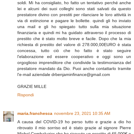
soldi. Mi ha consigliato, ho fatto un tentativo perché anche
lei e alcuni dei suoi colleghi sono stati salvati da questo
prestatore divino con prestiti per rilanciare le loro attività in
via di estinzione e pagare le bollette. quindi gli ho inviato
una mail e gli ho spiegato tutto sulla mia situazione
finanziaria e quindi mi ha guidato attraverso il processo di
prestito che è stato molto breve e facile. Dopo che la mia
richiesta di prestito del valore di 278.000,00EURO è stata
concessa, tutto ciò che ho fatto è stato seguire
l'elaborazione ed essere cooperativo e oggi sono un
orgoglioso imprenditore che condivide la testimonianza del
prestatore mandato da Dio. Puoi anche contattarlo tramite
l'e-mail aziendale drbenjaminfinance@gmail.com
GRAZIE MILLE
Rispondi
maria.franchesca
novembre 23, 2021 10:35 AM
A causa del COVID-19 ho perso tutto e grazie a dio ho
ritrovato il mio sorriso ed è stato grazie al signore Pierre
Michel Combaluzier che ho ricevuto un prestito di 65.000€ e