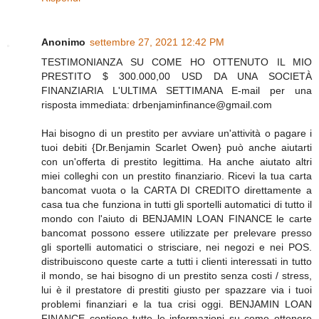
Anonimo
settembre 27, 2021 12:42 PM
TESTIMONIANZA SU COME HO OTTENUTO IL MIO
PRESTITO $ 300.000,00 USD DA UNA SOCIETÀ
FINANZIARIA L'ULTIMA SETTIMANA E-mail per una
risposta immediata: drbenjaminfinance@gmail.com
Hai bisogno di un prestito per avviare un'attività o pagare i
tuoi debiti {Dr.Benjamin Scarlet Owen} può anche aiutarti
con un'offerta di prestito legittima. Ha anche aiutato altri
miei colleghi con un prestito finanziario. Ricevi la tua carta
bancomat vuota o la CARTA DI CREDITO direttamente a
casa tua che funziona in tutti gli sportelli automatici di tutto il
mondo con l'aiuto di BENJAMIN LOAN FINANCE le carte
bancomat possono essere utilizzate per prelevare presso
gli sportelli automatici o strisciare, nei negozi e nei POS.
distribuiscono queste carte a tutti i clienti interessati in tutto
il mondo, se hai bisogno di un prestito senza costi / stress,
lui è il prestatore di prestiti giusto per spazzare via i tuoi
problemi finanziari e la tua crisi oggi. BENJAMIN LOAN
FINANCE contiene tutte le informazioni su come ottenere