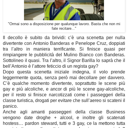
"Ormai sono a disposizione per qualunque lavoro. Basta che non mi
fate recitare..."
Il decollo è subito da brividi: c’è una scenetta per nulla
divertente con Antonio Banderas e Penelope Cruz, doppiati
tra l’altro in maniera terrificante. Si finisce quasi per
rimpiangere le pubblicità del Mulino Bianco con Banderas.
Sottolineo il quasi. Tra l’altro, il Signor Barilla lo saprà che il
bell’Antonio è l’attore feticcio di un regista gay?
Dopo questa scenetta iniziale indegna, il volo prende
leggermente quota, senza però mai decollare per davvero.
C’è qualche momento divertente, soprattutto le scene più
gay e più alcoliche, e ancor di più le scene gay-alcoliche,
per il resto si finisce narcotizzati come i passeggeri della
classe turistica, drogati per evitare che sull’aereo si scateni il
panico.
Anche agli amanti passeggeri della classe Business
vengono date droghe + alcool, e inoltre gli scatenati
hostess… pardon steward, tutti e 3 gay, ce la mettono tutta