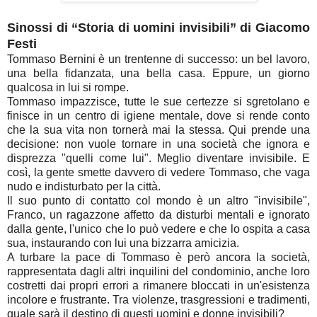
Sinossi di “Storia di uomini invisibili” di Giacomo
Festi
Tommaso Bernini è un trentenne di successo: un bel lavoro,
una bella fidanzata, una bella casa. Eppure, un giorno
qualcosa in lui si rompe.
Tommaso impazzisce, tutte le sue certezze si sgretolano e
finisce in un centro di igiene mentale, dove si rende conto
che la sua vita non tornerà mai la stessa. Qui prende una
decisione: non vuole tornare in una società che ignora e
disprezza "quelli come lui". Meglio diventare invisibile. E
così, la gente smette davvero di vedere Tommaso, che vaga
nudo e indisturbato per la città.
Il suo punto di contatto col mondo è un altro "invisibile",
Franco, un ragazzone affetto da disturbi mentali e ignorato
dalla gente, l'unico che lo può vedere e che lo ospita a casa
sua, instaurando con lui una bizzarra amicizia.
A turbare la pace di Tommaso è però ancora la società,
rappresentata dagli altri inquilini del condominio, anche loro
costretti dai propri errori a rimanere bloccati in un'esistenza
incolore e frustrante. Tra violenze, trasgressioni e tradimenti,
quale sarà il destino di questi uomini e donne invisibili?