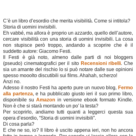
C’è un libro d’esordio che merita visibilità. Come si intitola?
Storia di uomini invisibili.
Eh vabbé, ma allora è proprio un azzardo, quello dell’autore,
cercare visibilità con una storia di uomini invisibili. La cosa
non stupisce però troppo, andando a scoprire che è il
suddetto autore: Giacomo Festi.
Il Festi è già noto, almeno dalle parti di noi bloggers
(pseudo) cinematografici per il sito
Recensioni ribelli
. Che
sia un amante del rischio lo si può notare dalle sue opinioni
spesso mooolto discutibili sui films. Ahahah, scherzo!
Anzi no.
Adesso il nostro Festi ha aperto pure un nuovo blog,
Fermo
alla partenza
, e ha pubblicato giusto ieri il suo primo libro,
disponibile su
Amazon
in versione ebook formato Kindle.
Non è che si starà montando un po’ la testa?
Per scoprirlo, andiamo tutti quanti a leggerci questa sua
opera d’esordio, “Storia di uomini invisibili”.
Di cosa parla?
E che ne so, io? Il libro è uscito appena ieri, non ho ancora