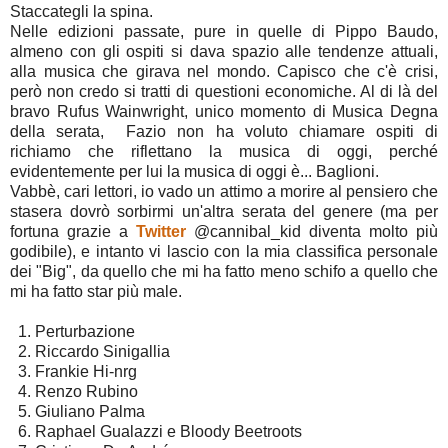
Staccategli la spina.
Nelle edizioni passate, pure in quelle di Pippo Baudo,
almeno con gli ospiti si dava spazio alle tendenze attuali,
alla musica che girava nel mondo. Capisco che c'è crisi,
però non credo si tratti di questioni economiche. Al di là del
bravo Rufus Wainwright, unico momento di Musica Degna
della serata, Fazio non ha voluto chiamare ospiti di
richiamo che riflettano la musica di oggi, perché
evidentemente per lui la musica di oggi è... Baglioni.
Vabbè, cari lettori, io vado un attimo a morire al pensiero che
stasera dovrò sorbirmi un'altra serata del genere (ma per
fortuna grazie a
Twitter
@cannibal_kid diventa molto più
godibile), e intanto vi lascio con la mia classifica personale
dei "Big", da quello che mi ha fatto meno schifo a quello che
mi ha fatto star più male.
1. Perturbazione
2. Riccardo Sinigallia
3. Frankie Hi-nrg
4. Renzo Rubino
5. Giuliano Palma
6. Raphael Gualazzi e Bloody Beetroots