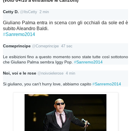
(voto 6+/10 a entrambe le canzoni)
Cetty D.
@
ItsCetty
2 min
Giuliano Palma entra in scena con gli occhiali da sole ed è
subito Aleandro Baldi.
#
Sanremo2014
Comeprincipe
@
Comeprincipe
47 sec
Le esibizioni fino a questo momento sono state tutte così sottotono 
che Giuliano Palma sembra Iggy Pop. 
#
Sanremo2014
Noi, voi e le rose
@
noivoielerose
4 min
Si giuliano, you can't hurry love, abbiamo capito 
#
Sanremo2014