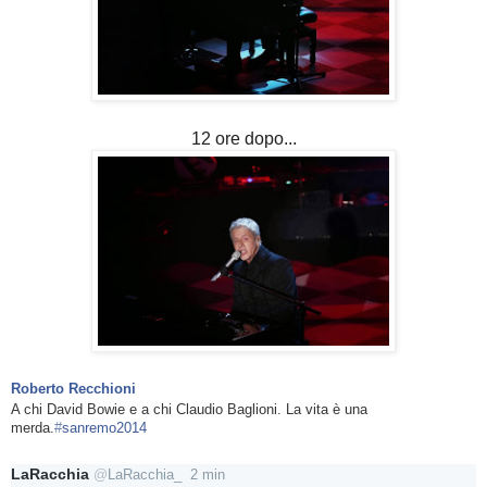
12 ore dopo...
Roberto Recchioni
A chi David Bowie e a chi Claudio Baglioni. La vita è una
merda.
‪#‎
sanremo2014‬
LaRacchia
@
LaRacchia_
2 min