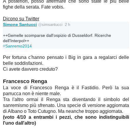
A posteriori, posso affermare che sono state le più belle
fighe della serata. Fate vobis.
Dicono su Twitter
Simone Santucci
@
simsantucci
2 h
++Gemelle scomparse dall'ospizio di Dusseldorf. Ricerche 
#
Sanremo2014
Per fortuna c'hanno pensato i Big in gara a regalarci delle
belle soddisfazioni.
Ci avete davvero creduto?
Francesco Renga
La voce di Francesco Renga è il Fastidio. Però la sua
parrucca non è niente male.
Tra l'altro ormai il Renga sta diventando il simbolo del
sanremismo più sfrenato. Una specie di versione aggiornata
di Albano o Toto Cutugno. Ma neanche troppo aggiornata.
(voto 4/10 a entrambi i pezzi, che sono indistinguibili
l'uno dall'altro)