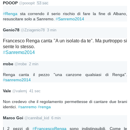
POOOP
@
pooopit
53 sec
#
Renga
 sta correndo il serio rischio di fare la fine di Albano, 
resuscitare solo a Sanremo. 
#
Sanremo2014
Genio78
@
Zziagenio78
3 min
Francesco Renga canta "A un isolato da te". Ma purtroppo si
sente lo stesso.
#
Sanremo2014
rrobe
@
rrobe
2 min
Renga canta il pezzo "una canzone qualsiasi di Renga". 
#
sanremo2014
Vale
@
valemj
41 sec
Non credevo che il regolamento permettesse di cantare due brani 
identici. 
#
sanremo
#
renga
Marco Goi
@
cannibal_kid
6 min
I 2 pezzi di 
#
FrancescoRenga
 sono indistinguibili. Come le 