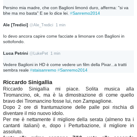
Persino mia madre, che con Baglioni limonó duro, afferma: "si va 
bhe ma mo basta" E se lo dice lei. 
#
Sanremo2014
Ale [Tredici]
@
Ale_Tredici
1 min
Io devo ancora capire come facciate a limonare con Baglioni in 
sottofondo.
Luca Petrini
@
LukePet
1 min
Vedere Baglioni in HD è come vedere un film della Pixar...a tratti 
sembra reale 
#
staisanremo
#
Sanremo2014
Riccardo Sinigallia
Riccardo Sinigallia mi piace. Solita musica alla
Tiromancino, ok, ma è la dimostrazione di come quello
bravo dei Tiromancino fosse lui, non Zampaglione.
Dopo 2 ore di frantumazione delle palle poi rischia di
diventare il mio nuovo idolo.
Per me è nettamente il migliore della serata (almeno tra i
cantanti italiani) e, dopo i Perturbazione, il migliore in
assoluto.