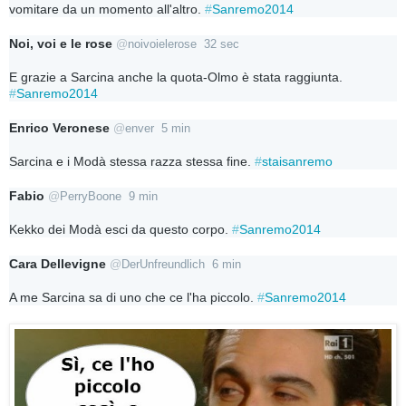
vomitare da un momento all'altro. 
#
Sanremo2014
Noi, voi e le rose
@
noivoielerose
32 sec
E grazie a Sarcina anche la quota-Olmo è stata raggiunta. 
#
Sanremo2014
Enrico Veronese
@
enver
5 min
Sarcina e i Modà stessa razza stessa fine. 
#
staisanremo
Fabio
@
PerryBoone
9 min
Kekko dei Modà esci da questo corpo. 
#
Sanremo2014
Cara Dellevigne
@
DerUnfreundlich
6 min
A me Sarcina sa di uno che ce l'ha piccolo. 
#
Sanremo2014