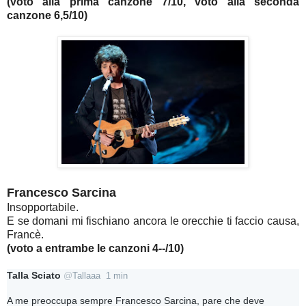
(voto alla prima canzone 7/10, voto alla seconda
canzone 6,5/10)
Francesco Sarcina
Insopportabile.
E se domani mi fischiano ancora le orecchie ti faccio causa,
Francè.
(voto a entrambe le canzoni 4--/10)
Talla Sciato
@
Tallaaa
1 min
A me preoccupa sempre Francesco Sarcina, pare che deve 