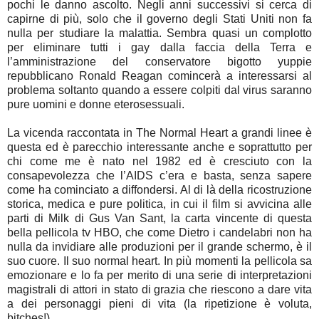
pochi le danno ascolto. Negli anni successivi si cerca di
capirne di più, solo che il governo degli Stati Uniti non fa
nulla per studiare la malattia. Sembra quasi un complotto
per eliminare tutti i gay dalla faccia della Terra e
l’amministrazione del conservatore bigotto yuppie
repubblicano Ronald Reagan comincerà a interessarsi al
problema soltanto quando a essere colpiti dal virus saranno
pure uomini e donne eterosessuali.
La vicenda raccontata in The Normal Heart a grandi linee è
questa ed è parecchio interessante anche e soprattutto per
chi come me è nato nel 1982 ed è cresciuto con la
consapevolezza che l’AIDS c’era e basta, senza sapere
come ha cominciato a diffondersi. Al di là della ricostruzione
storica, medica e pure politica, in cui il film si avvicina alle
parti di Milk di Gus Van Sant, la carta vincente di questa
bella pellicola tv HBO, che come Dietro i candelabri non ha
nulla da invidiare alle produzioni per il grande schermo, è il
suo cuore. Il suo normal heart. In più momenti la pellicola sa
emozionare e lo fa per merito di una serie di interpretazioni
magistrali di attori in stato di grazia che riescono a dare vita
a dei personaggi pieni di vita (la ripetizione è voluta,
bitches!).