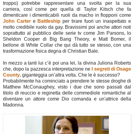
troppo) potrebbe rappresentare una svolta per la sua
carriera, così come per quella di Taylor Kitsch che fa
dimenticare i dimenticabili ruoli da macho in flopponi come
John Carter
e
Battleship
per tirare fuori un inaspettato e
molto credibile ruolo da gay. Bravissimi poi anche attori noti
soprattutto al pubblico delle serie tv come Jim Parsons, lo
Sheldon Cooper di Big Bang Theory, e Matt Bomer, il
bellone di White Collar che qui dà tutto se stesso, con una
trasformazione fisica degna di Christian Bale.
In mezzo a tanti lui c’è poi una lei, la divina Juliona Roberts
che, dopo la pazzesca interpretazione ne
I segreti di Osage
County
, giganteggia un’altra volta. Che le è successo?
Probabilmente ha cominciato a prendere le stesse droghe di
Matthew McConaughey, visto i due che sono passati dal
titolo di reuccio e reginetta delle commediole romantiche al
diventare un attore come Dio comanda e un'attrice della
Madonna.