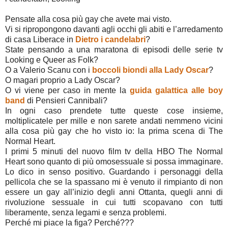
Pensate alla cosa più gay che avete mai visto.
Vi si ripropongono davanti agli occhi gli abiti e l’arredamento
di casa Liberace in
Dietro i candelabri
?
State pensando a una maratona di episodi delle serie tv
Looking e Queer as Folk?
O a Valerio Scanu con i
boccoli biondi alla Lady Oscar
?
O magari proprio a Lady Oscar?
O vi viene per caso in mente la
guida galattica alle boy
band
di Pensieri Cannibali?
In ogni caso prendete tutte queste cose insieme,
moltiplicatele per mille e non sarete andati nemmeno vicini
alla cosa più gay che ho visto io: la prima scena di The
Normal Heart.
I primi 5 minuti del nuovo film tv della HBO The Normal
Heart sono quanto di più omosessuale si possa immaginare.
Lo dico in senso positivo. Guardando i personaggi della
pellicola che se la spassano mi è venuto il rimpianto di non
essere un gay all’inizio degli anni Ottanta, quegli anni di
rivoluzione sessuale in cui tutti scopavano con tutti
liberamente, senza legami e senza problemi.
Perché mi piace la figa? Perché???