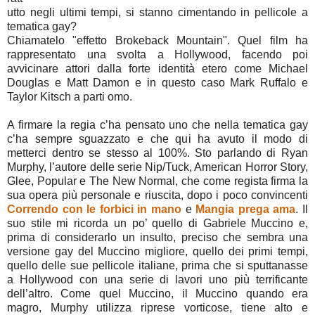
utto negli ultimi tempi, si stanno cimentando in pellicole a
tematica gay?
Chiamatelo "effetto Brokeback Mountain". Quel film ha
rappresentato una svolta a Hollywood, facendo poi
avvicinare attori dalla forte identità etero come Michael
Douglas e Matt Damon e in questo caso Mark Ruffalo e
Taylor Kitsch a parti omo.
A firmare la regia c’ha pensato uno che nella tematica gay
c’ha sempre sguazzato e che qui ha avuto il modo di
metterci dentro se stesso al 100%. Sto parlando di Ryan
Murphy, l’autore delle serie Nip/Tuck, American Horror Story,
Glee, Popular e The New Normal, che come regista firma la
sua opera più personale e riuscita, dopo i poco convincenti
Correndo con le forbici in mano
e
Mangia prega ama
. Il
suo stile mi ricorda un po’ quello di Gabriele Muccino e,
prima di considerarlo un insulto, preciso che sembra una
versione gay del Muccino migliore, quello dei primi tempi,
quello delle sue pellicole italiane, prima che si sputtanasse
a Hollywood con una serie di lavori uno più terrificante
dell’altro. Come quel Muccino, il Muccino quando era
magro, Murphy utilizza riprese vorticose, tiene alto e