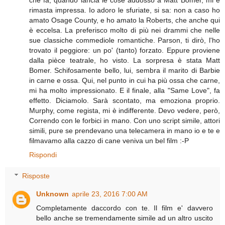
che fa, quando lancia le cose addosso a Matt Bomer, mi è
rimasta impressa. Io adoro le sfuriate, si sa: non a caso ho
amato Osage County, e ho amato la Roberts, che anche qui
è eccelsa. La preferisco molto di più nei drammi che nelle
sue classiche commediole romantiche. Parson, ti dirò, l'ho
trovato il peggiore: un po' (tanto) forzato. Eppure proviene
dalla pièce teatrale, ho visto. La sorpresa è stata Matt
Bomer. Schifosamente bello, lui, sembra il marito di Barbie
in carne e ossa. Qui, nel punto in cui ha più ossa che carne,
mi ha molto impressionato. E il finale, alla "Same Love", fa
effetto. Diciamolo. Sarà scontato, ma emoziona proprio.
Murphy, come regista, mi è indifferente. Devo vedere, però,
Correndo con le forbici in mano. Con uno script simile, attori
simili, pure se prendevano una telecamera in mano io e te e
filmavamo alla cazzo di cane veniva un bel film :-P
Rispondi
Risposte
Unknown
aprile 23, 2016 7:00 AM
Completamente daccordo con te. Il film e' davvero
bello anche se tremendamente simile ad un altro uscito