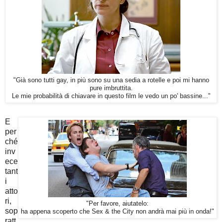
"Già sono tutti gay, in più sono su una sedia a rotelle e poi mi hanno
pure imbruttita.
Le mie probabilità di chiavare in questo film le vedo un po' bassine..."
E
per
ché
inv
ece
tant
i
atto
ri,
"Per favore, aiutatelo:
sop
ha appena scoperto che Sex & the City non andrà mai più in onda!"
ratt