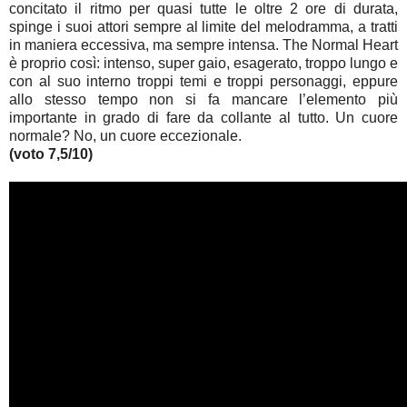
concitato il ritmo per quasi tutte le oltre 2 ore di durata,
spinge i suoi attori sempre al limite del melodramma, a tratti
in maniera eccessiva, ma sempre intensa. The Normal Heart
è proprio così: intenso, super gaio, esagerato, troppo lungo e
con al suo interno troppi temi e troppi personaggi, eppure
allo stesso tempo non si fa mancare l’elemento più
importante in grado di fare da collante al tutto. Un cuore
normale? No, un cuore eccezionale.
(voto 7,5/10)