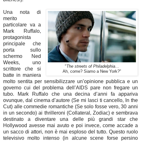
Una nota di
merito
particolare va a
Mark Ruffalo,
protagonista
principale che
porta sullo
schermo Ned
Weeks, uno
"
The streets of Philadelphia
...
scrittore che si
Ah, come? Siamo a New York?"
batte in maniera
molto sentita per sensibilizzare un’opinione pubblica e un
governo cui del problema dell’AIDS pare non fregare un
tubo. Mark Ruffalo che una decina d’anni fa appariva
ovunque, dal cinema d’autore (Se mi lasci ti cancello, In the
Cut) alle commedie romantiche (Se solo fosse vero, 30 anni
in un secondo) ai thrilleroni (Collateral, Zodiac) e sembrava
destinato a diventare una delle più grandi star che
Hollywood avesse mai avuto e poi invece, come accade a
un sacco di attori, non è mai esploso del tutto. Questo ruolo
televisivo molto intenso (in alcune scene forse persino