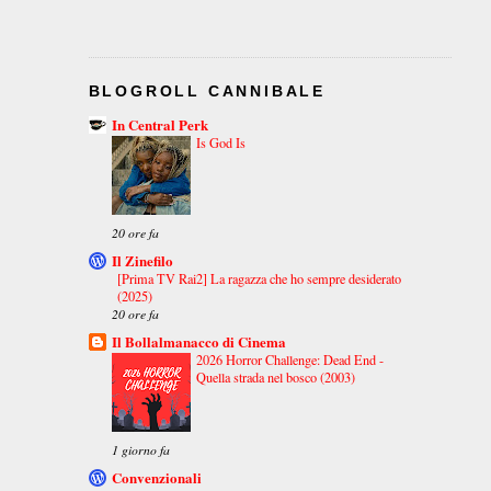
BLOGROLL CANNIBALE
In Central Perk
Is God Is
20 ore fa
Il Zinefilo
[Prima TV Rai2] La ragazza che ho sempre desiderato
(2025)
20 ore fa
Il Bollalmanacco di Cinema
2026 Horror Challenge: Dead End -
Quella strada nel bosco (2003)
1 giorno fa
Convenzionali