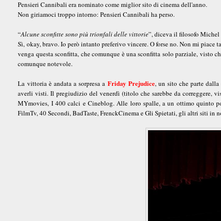
Pensieri Cannibali era nominato come miglior sito di cinema dell'anno.
Non giriamoci troppo intorno: Pensieri Cannibali ha perso.
“
Alcune sconfitte sono più trionfali delle vittorie
”, diceva il filosofo Miche
Sì, okay, bravo. Io però intanto preferivo vincere. O forse no. Non mi piace ta
venga questa sconfitta, che comunque è una sconfitta solo parziale, visto che 
comunque notevole.
Friday Prejudice
La vittoria è andata a sorpresa a
, un sito che parte dalla
averli visti. Il pregiudizio del venerdì (titolo che sarebbe da correggere, v
MYmovies, I 400 calci e Cineblog. Alle loro spalle, a un ottimo quinto post
FilmTv, 40 Secondi, BadTaste, FrenckCinema e Gli Spietati, gli altri siti in