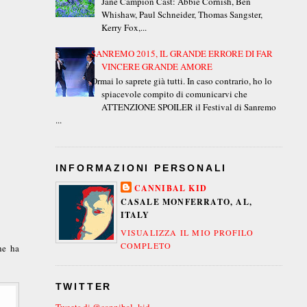
Jane Campion Cast: Abbie Cornish, Ben
Whishaw, Paul Schneider, Thomas Sangster,
Kerry Fox,...
SANREMO 2015, IL GRANDE ERRORE DI FAR
VINCERE GRANDE AMORE
Ormai lo saprete già tutti. In caso contrario, ho lo
spiacevole compito di comunicarvi che
ATTENZIONE SPOILER il Festival di Sanremo
...
INFORMAZIONI PERSONALI
CANNIBAL KID
CASALE MONFERRATO, AL,
ITALY
VISUALIZZA IL MIO PROFILO
COMPLETO
e ha
TWITTER
Tweets di @cannibal_kid