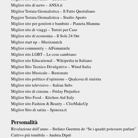
Miglior sito di news – ANSA.it
Miglior Testata Giornalistica – Il Fatto Quotidiano
Peggior Testata Giornalistica – Studio Aperto
Miglior sito per genitori e bambini – Pianeta Mamma
Miglior sito di viaggi – Turisti per Caso
Miglior sito di economia – Il Sole 24 Ore
Miglior start up – Musixmatch
Miglior community – AlFemminile
Miglior sito LGBT – Le cose cambiano
Miglior sito Educational – Wikipedia in Italiano
Miglior Sito Tecnico Divulgativo – Wired Italia
Miglior sito Musicale – Bastonate
Miglior sito politico d’opinione – Qualcosa di sinistra
Miglior sito televisivo – Italian Subs
Miglior sito di cinema – Friday Prejudice
Miglior Sito Food – Kitchen Aid Italy
Miglior sito Fashion & Beauty – ClioMakeUp
Miglior Sito di satira – Spinoza.it
Personalità
Rivelazione dell’anno – Stefano Guerrera de “Se i quadri potessero parlare”
Cattivo più temibile – Andrea Diprè