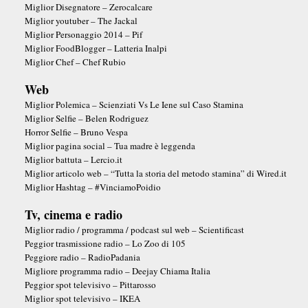
Miglior Disegnatore – Zerocalcare
Miglior youtuber – The Jackal
Miglior Personaggio 2014 – Pif
Miglior FoodBlogger – Latteria Inalpi
Miglior Chef – Chef Rubio
Web
Miglior Polemica – Scienziati Vs Le Iene sul Caso Stamina
Miglior Selfie – Belen Rodriguez
Horror Selfie – Bruno Vespa
Miglior pagina social – Tua madre è leggenda
Miglior battuta – Lercio.it
Miglior articolo web – “Tutta la storia del metodo stamina” di Wired.it
Miglior Hashtag – #VinciamoPoidio
Tv, cinema e radio
Miglior radio / programma / podcast sul web – Scientificast
Peggior trasmissione radio – Lo Zoo di 105
Peggiore radio – RadioPadania
Migliore programma radio – Deejay Chiama Italia
Peggior spot televisivo – Pittarosso
Miglior spot televisivo – IKEA