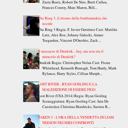
Zazie Beetz, Robert De Niro, Brett Cullen,
Frances Conroy, Marc Maron, Bill...
The Ring 3, il ritorno della bimbaminkia che
uccide
The Ring 3 Regia: F. Javier Gutiérrez Cast: Matilda
Lutz, Alex Roe, Johnny Galecki, Aimee
Teegarden, Vincent D'Onofrio, Zach ...
Il massacro di Dunkirk... hey, ma non era il
miracolo di Dunkirk?
Dunkirk Regia: Christopher Nolan Cast: Fionn
Whitehead, Kenneth Branagh, Tom Hardy, Mark
Rylance, Harry Styles, Cillian Murph...
LOST RIVER - RYAN GOSLING E LA
MALEDIZIONE DI ESSERE FIGO
Lost River (USA 2014) Regia: Ryan Gosling
Sceneggiatura: Ryan Gosling Cast: Iain De
Caestecker, Christina Hendricks, Saoirse R...
TAKEN 3 - L'ORA DELLA VENDETTA DI LIAM
NEESON NEI MIEI CONFRONTI