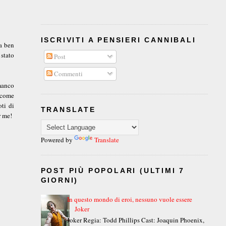
ISCRIVITI A PENSIERI CANNIBALI
ra ben
 stato
Post
Commenti
 manco
i come
oti di
TRANSLATE
r me!
Powered by
Translate
POST PIÙ POPOLARI (ULTIMI 7
GIORNI)
In questo mondo di eroi, nessuno vuole essere
Joker
Joker Regia: Todd Phillips Cast: Joaquin Phoenix,