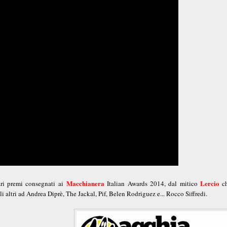
Macchianera
Lercio
vari premi consegnati ai
Italian Awards 2014, dal mitico
ch
gli altri ad Andrea Diprè, The Jackal, Pif, Belen Rodriguez e... Rocco Siffredi.