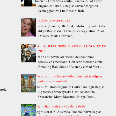
Taken 3 - L'ora della verità (Francia 2014) Titolo
originale: Taken 3 Regia: Olivier Megaton
Sceneggiatura: Luc Besson, Rob...
Lila dice... che cosa dice?
Lila dice (Francia, UK 2004) Titolo originale: Lila
dit ça Regia: Ziad Doueiri Sceneggiatura: Ziad
Doueiri, Mark Lawrence, ...
L'ALBA DELLE SERIE VIVENTI - LE NOVITÀ TV
2015
Tira aria di novità all'interno del panorama
televisivo americano. Con serie storiche come
Breaking Bad, Sons of Anarchy e Mad Men ...
The Lure – Il richiamo delle sirene serial stripper
polacche e cannibali
The Lure Titolo originale: Córki dancingu Regia:
ngola.
Agnieszka Smoczynska Cast: Michalina
Olszańska, Marta Mazurek, Kinga Preis...
Bright Star: la strana vita delle stelle
Bright star (UK, Australia, Francia 2009) Regia: