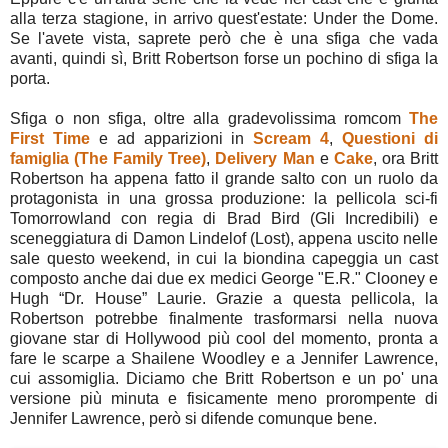
alla terza stagione, in arrivo quest'estate: Under the Dome.
Se l'avete vista, saprete però che è una sfiga che vada
avanti, quindi sì, Britt Robertson forse un pochino di sfiga la
porta.
Sfiga o non sfiga, oltre alla gradevolissima romcom
The
First Time
e ad apparizioni in
Scream 4
,
Questioni di
famiglia (The Family Tree)
,
Delivery Man
e
Cake
, ora Britt
Robertson ha appena fatto il grande salto con un ruolo da
protagonista in una grossa produzione: la pellicola sci-fi
Tomorrowland con regia di Brad Bird (Gli Incredibili) e
sceneggiatura di Damon Lindelof (Lost), appena uscito nelle
sale questo weekend, in cui la biondina capeggia un cast
composto anche dai due ex medici George "E.R." Clooney e
Hugh “Dr. House” Laurie. Grazie a questa pellicola, la
Robertson potrebbe finalmente trasformarsi nella nuova
giovane star di Hollywood più cool del momento, pronta a
fare le scarpe a Shailene Woodley e a Jennifer Lawrence,
cui assomiglia. Diciamo che Britt Robertson e un po' una
versione più minuta e fisicamente meno prorompente di
Jennifer Lawrence, però si difende comunque bene.