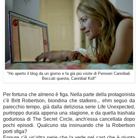
"Ho aperto il blog da un giorno e fa già più visite di Pensieri Cannibali.
Beccati questa, Cannibal Kid!"
Per fortuna che almeno è figa. Nella parte della protagonista
c'è Britt Robertson, biondina che stalkero... ehm seguo da
parecchio tempo, già dalla deliziosa serie Life Unexpected,
purtroppo durata appena una stagione, e da quella trashata
goduriosa di The Secret Circle, anch'essa cancellata dopo
pochi episodi. Qualcuno sta insinuando che la Robertson
porti sfiga?
Eppure c'è un'altra serie che la vede nel cast che è giunta