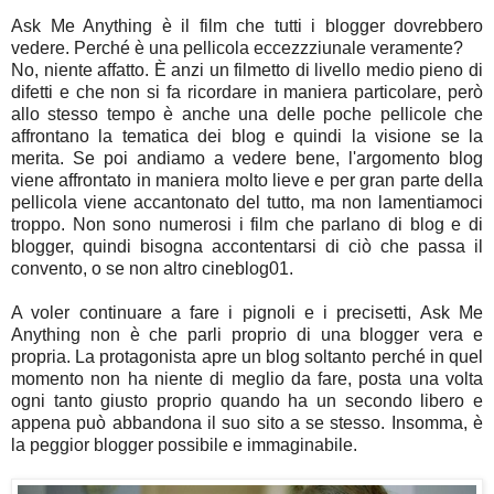
Ask Me Anything è il film che tutti i blogger dovrebbero
vedere. Perché è una pellicola eccezzziunale veramente?
No, niente affatto. È anzi un filmetto di livello medio pieno di
difetti e che non si fa ricordare in maniera particolare, però
allo stesso tempo è anche una delle poche pellicole che
affrontano la tematica dei blog e quindi la visione se la
merita. Se poi andiamo a vedere bene, l'argomento blog
viene affrontato in maniera molto lieve e per gran parte della
pellicola viene accantonato del tutto, ma non lamentiamoci
troppo. Non sono numerosi i film che parlano di blog e di
blogger, quindi bisogna accontentarsi di ciò che passa il
convento, o se non altro cineblog01.
A voler continuare a fare i pignoli e i precisetti, Ask Me
Anything non è che parli proprio di una blogger vera e
propria. La protagonista apre un blog soltanto perché in quel
momento non ha niente di meglio da fare, posta una volta
ogni tanto giusto proprio quando ha un secondo libero e
appena può abbandona il suo sito a se stesso. Insomma, è
la peggior blogger possibile e immaginabile.