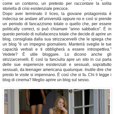
come un contorno, un pretesto per raccontare la solita
storiella di crisi esistenziale precoce.
Dopo aver terminato il liceo, la giovane protagonista è
indecisa se andare all'università oppure no e così si prende
un periodo di fancazzismo totale o quello che, per essere
politically correct, si può chiamare “anno sabbatico”. È in
questo periodo di nullafacenza totale che decide di aprire un
blog, consigliata dalla sua strizzacervelli che le spiega che
un blog “è un impegno giornaliero. Manterrà sveglie le tue
capacità verbali e ti obbligherà a essere introspettiva.”
Vedete? È utile bloggare. Lo dicono anche gli
strizzarcervelli. E così la fanciulla apre un sito in cui parla
delle sue esperienze esistenziali e sessuali, soprattutto
sessuali, da teenager americana qualunque. Inutile dire che
presto le visite si impennano. È così che si fa. Chi li legge i
blog di cinema? Meglio aprire un blog sul sesso.