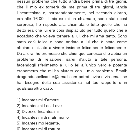
nessun problema che tutto andrà bene prima di tre giorni,
che il mio ex tornerà da me prima di tre giorni, lancia
l'incantesimo e, sorprendentemente, nel secondo giorno,
era alle 16.00. Il mio ex mi ha chiamato, sono stato così
sorpreso, ho risposto alla chiamata e tutto quello che ha
detto era che lui era così dispiaciuto per tutto quello che è
accaduto che voleva tornare a lui, che mi ama tanto. Sono
stato così felice e sono andato a lui che è stato come
abbiamo iniziato a vivere insieme felicemente felicemente.
Da allora, ho promesso che chiunque conosco che abbia un
problema di relazione, sarei d'aiuto a tale persona,
facendogli riferimento a lui o lei all'unico vero e potente
cronometro che mi ha aiutato con il mio problema. Email:
drogunduspellcaster@gmail.com potrai inviarlo via email se
hai bisogno della sua assistenza nel tuo rapporto o in
qualsiasi altro caso.
1) Incantesimi d'amore
2) Incantesimi Lost Love
3) Divorzio Incantesimi
4) Incantesimi di matrimonio
5) Incantesimo legante.
6) Incantesimi di rottura