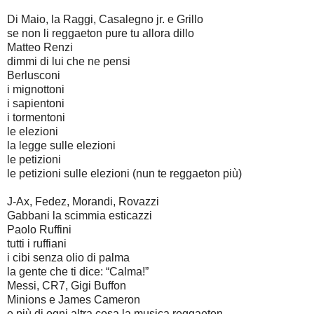
Di Maio, la Raggi, Casalegno jr. e Grillo
se non li reggaeton pure tu allora dillo
Matteo Renzi
dimmi di lui che ne pensi
Berlusconi
i mignottoni
i sapientoni
i tormentoni
le elezioni
la legge sulle elezioni
le petizioni
le petizioni sulle elezioni (nun te reggaeton più)
J-Ax, Fedez, Morandi, Rovazzi
Gabbani la scimmia esticazzi
Paolo Ruffini
tutti i ruffiani
i cibi senza olio di palma
la gente che ti dice: “Calma!”
Messi, CR7, Gigi Buffon
Minions e James Cameron
e più di ogni altra cosa la musica reggaeton