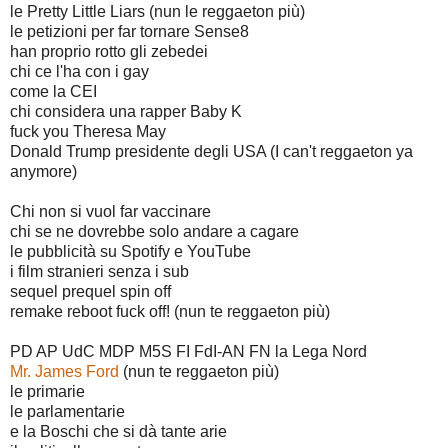
le Pretty Little Liars (nun le reggaeton più)
le petizioni per far tornare Sense8
han proprio rotto gli zebedei
chi ce l'ha con i gay
come la CEI
chi considera una rapper Baby K
fuck you Theresa May
Donald Trump presidente degli USA (I can't reggaeton ya
anymore)
Chi non si vuol far vaccinare
chi se ne dovrebbe solo andare a cagare
le pubblicità su Spotify e YouTube
i film stranieri senza i sub
sequel prequel spin off
remake reboot fuck off! (nun te reggaeton più)
PD AP UdC MDP M5S FI FdI-AN FN la Lega Nord
Mr. James Ford
(nun te reggaeton più)
le primarie
le parlamentarie
e la Boschi che si dà tante arie