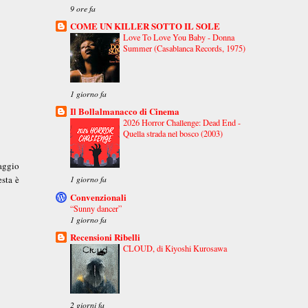
9 ore fa
COME UN KILLER SOTTO IL SOLE
Love To Love You Baby - Donna
Summer (Casablanca Records, 1975)
1 giorno fa
Il Bollalmanacco di Cinema
2026 Horror Challenge: Dead End -
Quella strada nel bosco (2003)
naggio
esta è
1 giorno fa
Convenzionali
“Sunny dancer”
1 giorno fa
Recensioni Ribelli
CLOUD, di Kiyoshi Kurosawa
2 giorni fa