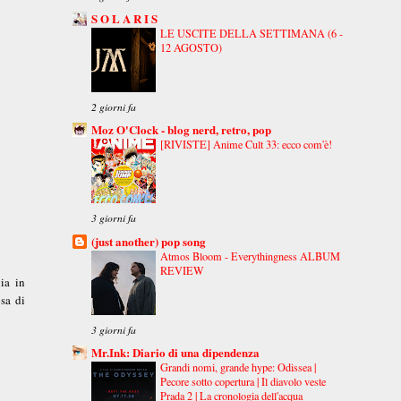
S O L A R I S
LE USCITE DELLA SETTIMANA (6 -
12 AGOSTO)
2 giorni fa
Moz O'Clock - blog nerd, retro, pop
[RIVISTE] Anime Cult 33: ecco com'è!
3 giorni fa
(just another) pop song
Atmos Bloom - Everythingness ALBUM
REVIEW
ia in
sa di
3 giorni fa
Mr.Ink: Diario di una dipendenza
Grandi nomi, grande hype: Odissea |
Pecore sotto copertura | Il diavolo veste
Prada 2 | La cronologia dell'acqua