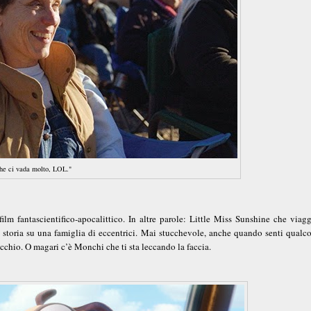
he ci vada molto, LOL."
lm fantascientifico-apocalittico. In altre parole: Little Miss Sunshine che viagg
storia su una famiglia di eccentrici. Mai stucchevole, anche quando senti qualco
occhio. O magari c’è Monchi che ti sta leccando la faccia.