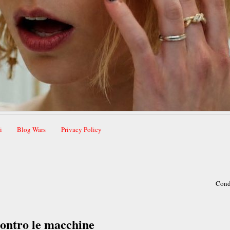
i
Blog Wars
Privacy Policy
Cond
contro le macchine