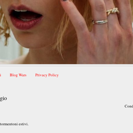
i
Blog Wars
Privacy Policy
ggio
Cond
 tormentoni estivi.