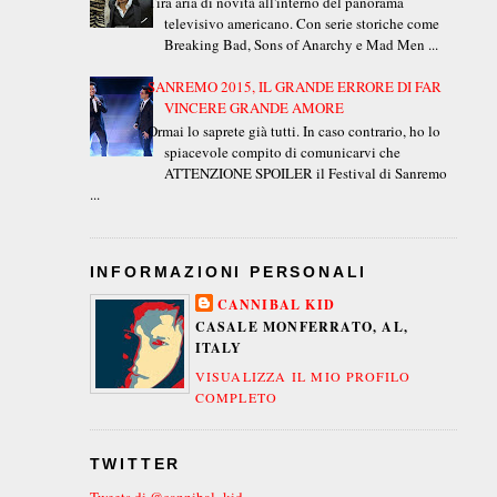
Tira aria di novità all'interno del panorama
televisivo americano. Con serie storiche come
Breaking Bad, Sons of Anarchy e Mad Men ...
SANREMO 2015, IL GRANDE ERRORE DI FAR
VINCERE GRANDE AMORE
Ormai lo saprete già tutti. In caso contrario, ho lo
spiacevole compito di comunicarvi che
ATTENZIONE SPOILER il Festival di Sanremo
...
INFORMAZIONI PERSONALI
CANNIBAL KID
CASALE MONFERRATO, AL,
ITALY
VISUALIZZA IL MIO PROFILO
COMPLETO
TWITTER
Tweets di @cannibal_kid