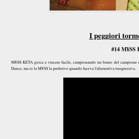
I peggiori torm
#14 M¥SS 
M¥SS KETA gioca a vincere facile, campionando un brano del campione dell
Dance, ma io la M¥SS la preferivo quando faceva l'alternativa trasgressiva.