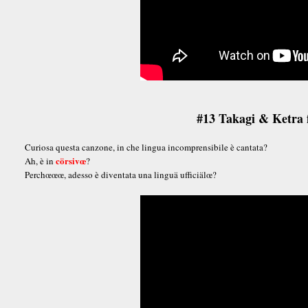
#13 Takagi & Ketra 
Curiosa questa canzone, in che lingua incomprensibile è cantata?
cörsivœ
Ah, è in
?
Perchœœœ, adesso è diventata una linguä ufficiälœ?