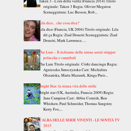
Taken 3 - L'ora della verità (Francia 2014) Titolo
originale: Taken 3 Regia: Olivier Megaton
Sceneggiatura: Luc Besson, Rob...
Lila dice... che cosa dice?
Lila dice (Francia, UK 2004) Titolo originale: Lila
dit ça Regia: Ziad Doueiri Sceneggiatura: Ziad
Doueiri, Mark Lawrence, ...
The Lure – Il richiamo delle sirene serial stripper
polacche e cannibali
The Lure Titolo originale: Córki dancingu Regia:
Agnieszka Smoczynska Cast: Michalina
Olszańska, Marta Mazurek, Kinga Preis...
Bright Star: la strana vita delle stelle
Bright star (UK, Australia, Francia 2009) Regia:
Jane Campion Cast: Abbie Cornish, Ben
Whishaw, Paul Schneider, Thomas Sangster,
Kerry Fox,...
L'ALBA DELLE SERIE VIVENTI - LE NOVITÀ TV
2015