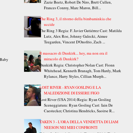
Zazie Beetz, Robert De Niro, Brett Cullen,
Frances Conroy, Marc Maron, Bill...
The Ring 3, il ritorno della bimbaminkia che
uccide
The Ring 3 Regia: F. Javier Gutiérrez Cast: Matilda
Lutz, Alex Roe, Johnny Galecki, Aimee
Teegarden, Vincent D'Onofrio, Zach ...
Il massacro di Dunkirk... hey, ma non era il
miracolo di Dunkirk?
 Baby
Dunkirk Regia: Christopher Nolan Cast: Fionn
Whitehead, Kenneth Branagh, Tom Hardy, Mark
Rylance, Harry Styles, Cillian Murph...
LOST RIVER - RYAN GOSLING E LA
MALEDIZIONE DI ESSERE FIGO
Lost River (USA 2014) Regia: Ryan Gosling
Sceneggiatura: Ryan Gosling Cast: Iain De
Caestecker, Christina Hendricks, Saoirse R...
TAKEN 3 - L'ORA DELLA VENDETTA DI LIAM
NEESON NEI MIEI CONFRONTI