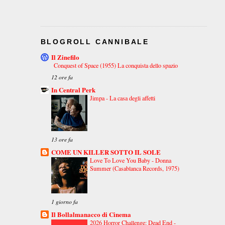
BLOGROLL CANNIBALE
Il Zinefilo
Conquest of Space (1955) La conquista dello spazio
12 ore fa
In Central Perk
Jimpa - La casa degli affetti
13 ore fa
COME UN KILLER SOTTO IL SOLE
Love To Love You Baby - Donna
Summer (Casablanca Records, 1975)
1 giorno fa
Il Bollalmanacco di Cinema
2026 Horror Challenge: Dead End -