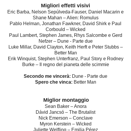
Migliori effetti visivi
Eric Barba, Nelson Sepúlveda-Fauser, Daniel Macarin e
Shane Mahan – Alien: Romulus
Pablo Helman, Jonathan Fawkner, David Shirk e Paul
Corbould – Wicked
Paul Lambert, Stephen James, Rhys Salcombe e Gerd
Nefzer – Dune - Parte due
Luke Millar, David Clayton, Keith Herft e Peter Stubbs –
Better Man
Erik Winquist, Stephen Unterfranz, Paul Story e Rodney
Burke – Il regno del pianeta delle scimmie
Secondo me vincerà:
Dune - Parte due
Spero che vinca:
Better Man
Miglior montaggio
Sean Baker – Anora
Dávid Jancsó – The Brutalist
Nick Emerson – Conclave
Myron Kerstein – Wicked
Juliette Welfling – Emilia Pérez