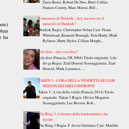
Zazie Beetz, Robert De Niro, Brett Cullen,
Frances Conroy, Marc Maron, Bill...
Il massacro di Dunkirk... hey, ma non era il
nte)
miracolo di Dunkirk?
phan
Dunkirk Regia: Christopher Nolan Cast: Fionn
Whitehead, Kenneth Branagh, Tom Hardy, Mark
e ha
Rylance, Harry Styles, Cillian Murph...
Lila dice... che cosa dice?
Lila dice (Francia, UK 2004) Titolo originale: Lila
dit ça Regia: Ziad Doueiri Sceneggiatura: Ziad
Doueiri, Mark Lawrence, ...
TAKEN 3 - L'ORA DELLA VENDETTA DI LIAM
NEESON NEI MIEI CONFRONTI
Taken 3 - L'ora della verità (Francia 2014) Titolo
originale: Taken 3 Regia: Olivier Megaton
Sceneggiatura: Luc Besson, Rob...
The Ring 3, il ritorno della bimbaminkia che
uccide
The Ring 3 Regia: F. Javier Gutiérrez Cast: Matilda