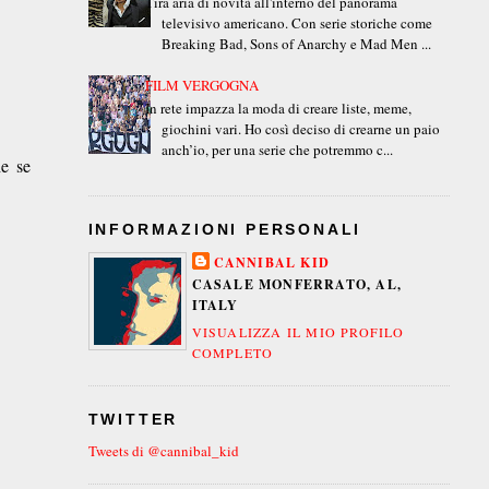
Tira aria di novità all'interno del panorama
televisivo americano. Con serie storiche come
Breaking Bad, Sons of Anarchy e Mad Men ...
FILM VERGOGNA
In rete impazza la moda di creare liste, meme,
giochini vari. Ho così deciso di crearne un paio
anch’io, per una serie che potremmo c...
he se
INFORMAZIONI PERSONALI
CANNIBAL KID
CASALE MONFERRATO, AL,
ITALY
VISUALIZZA IL MIO PROFILO
COMPLETO
TWITTER
Tweets di @cannibal_kid