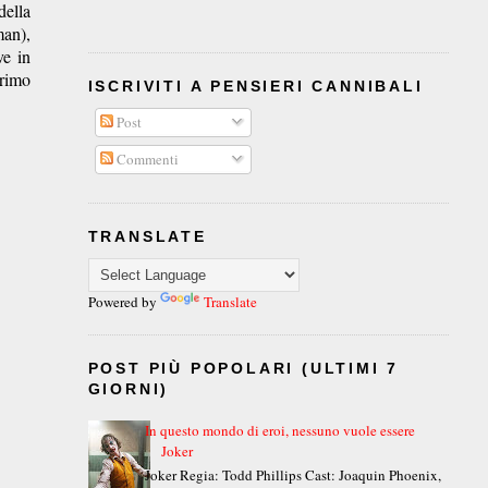
della
man),
ve in
primo
ISCRIVITI A PENSIERI CANNIBALI
Post
Commenti
TRANSLATE
Powered by
Translate
POST PIÙ POPOLARI (ULTIMI 7
GIORNI)
In questo mondo di eroi, nessuno vuole essere
Joker
Joker Regia: Todd Phillips Cast: Joaquin Phoenix,