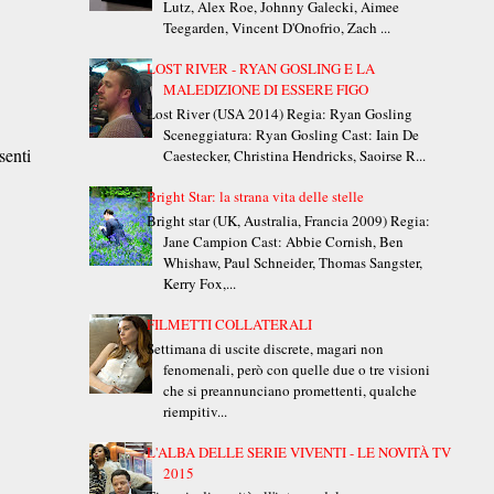
Lutz, Alex Roe, Johnny Galecki, Aimee
Teegarden, Vincent D'Onofrio, Zach ...
LOST RIVER - RYAN GOSLING E LA
MALEDIZIONE DI ESSERE FIGO
Lost River (USA 2014) Regia: Ryan Gosling
Sceneggiatura: Ryan Gosling Cast: Iain De
senti
Caestecker, Christina Hendricks, Saoirse R...
Bright Star: la strana vita delle stelle
Bright star (UK, Australia, Francia 2009) Regia:
Jane Campion Cast: Abbie Cornish, Ben
Whishaw, Paul Schneider, Thomas Sangster,
Kerry Fox,...
FILMETTI COLLATERALI
Settimana di uscite discrete, magari non
fenomenali, però con quelle due o tre visioni
che si preannunciano promettenti, qualche
riempitiv...
L'ALBA DELLE SERIE VIVENTI - LE NOVITÀ TV
2015