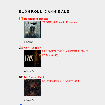
BLOGROLL CANNIBALE
Recensioni Ribelli
CLOUD, di Kiyoshi Kurosawa
4 ore fa
S O L A R I S
LE USCITE DELLA SETTIMANA (6 -
12 AGOSTO)
12 ore fa
In Central Perk
Le Uscite del 6 e 13 Agosto 2026
12 ore fa