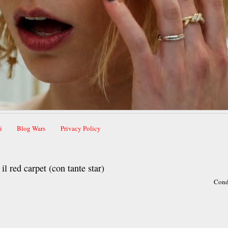
i
Blog Wars
Privacy Policy
l red carpet (con tante star)
Cond