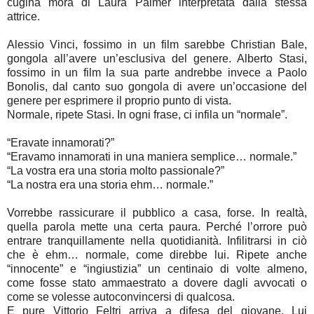
cugina mora di Laura Palmer interpretata dalla stessa
attrice.
Alessio Vinci, fossimo in un film sarebbe Christian Bale,
gongola all’avere un’esclusiva del genere. Alberto Stasi,
fossimo in un film la sua parte andrebbe invece a Paolo
Bonolis, dal canto suo gongola di avere un’occasione del
genere per esprimere il proprio punto di vista.
Normale, ripete Stasi. In ogni frase, ci infila un “normale”.
“Eravate innamorati?”
“Eravamo innamorati in una maniera semplice… normale.”
“La vostra era una storia molto passionale?”
“La nostra era una storia ehm… normale.”
Vorrebbe rassicurare il pubblico a casa, forse. In realtà,
quella parola mette una certa paura. Perché l’orrore può
entrare tranquillamente nella quotidianità. Infilitrarsi in ciò
che è ehm… normale, come direbbe lui. Ripete anche
“innocente” e “ingiustizia” un centinaio di volte almeno,
come fosse stato ammaestrato a dovere dagli avvocati o
come se volesse autoconvincersi di qualcosa.
E pure Vittorio Feltri arriva a difesa del giovane. Lui