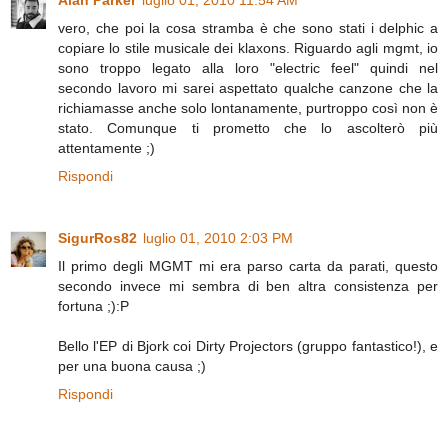
Alan Parker
luglio 01, 2010 11:54 AM
vero, che poi la cosa stramba è che sono stati i delphic a
copiare lo stile musicale dei klaxons. Riguardo agli mgmt, io
sono troppo legato alla loro "electric feel" quindi nel
secondo lavoro mi sarei aspettato qualche canzone che la
richiamasse anche solo lontanamente, purtroppo così non è
stato. Comunque ti prometto che lo ascolterò più
attentamente ;)
Rispondi
SigurRos82
luglio 01, 2010 2:03 PM
Il primo degli MGMT mi era parso carta da parati, questo
secondo invece mi sembra di ben altra consistenza per
fortuna ;):P
Bello l'EP di Bjork coi Dirty Projectors (gruppo fantastico!), e
per una buona causa ;)
Rispondi