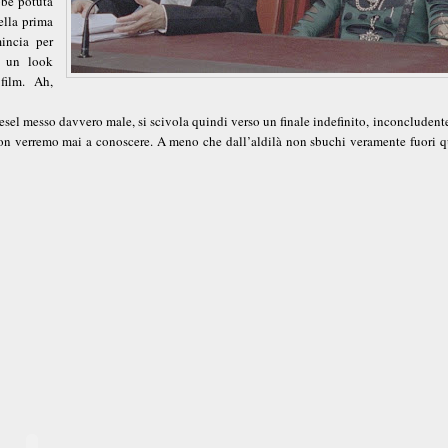
bbe potuta
ella prima
incia per
n un look
film. Ah,
esel messo davvero male, si scivola quindi verso un finale indefinito, inconcludent
 non verremo mai a conoscere. A meno che dall’aldilà non sbuchi veramente fuori q