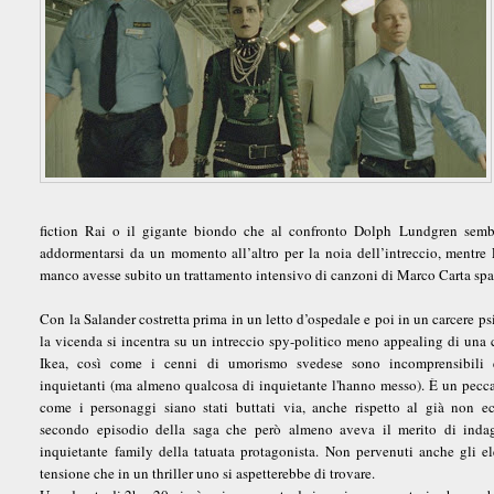
fiction Rai o il gigante biondo che al confronto Dolph Lundgren semb
addormentarsi da un momento all’altro per la noia dell’intreccio, mentr
manco avesse subito un trattamento intensivo di canzoni di Marco Carta spar
Con la Salander costretta prima in un letto d’ospedale e poi in un carcere psi
la vicenda si incentra su un intreccio spy-politico meno appealing di una c
Ikea, così come i cenni di umorismo svedese sono incomprensibili 
inquietanti (ma almeno qualcosa di inquietante l'hanno messo). È un pecc
come i personaggi siano stati buttati via, anche rispetto al già non e
secondo episodio della saga che però almeno aveva il merito di indag
inquietante family della tatuata protagonista. Non pervenuti anche gli e
tensione che in un thriller uno si aspetterebbe di trovare.