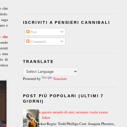
o che
tolo.
 saga
ISCRIVITI A PENSIERI CANNIBALI
iuto o
Post
i che
Commenti
scende
azzati
a una
to di
TRANSLATE
onica
Powered by
Translate
POST PIÙ POPOLARI (ULTIMI 7
GIORNI)
In questo mondo di eroi, nessuno vuole essere
Joker
Joker Regia: Todd Phillips Cast: Joaquin Phoenix,