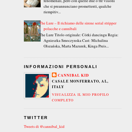
fenomenali, però con quelle due o tre visioni
che si preannunciano promettenti, qualche
riempitiv...
The Lure – Il richiamo delle sirene serial stripper
polacche e cannibali
The Lure Titolo originale: Córki dancingu Regia:
Agnieszka Smoczynska Cast: Michalina
Olszańska, Marta Mazurek, Kinga Preis...
INFORMAZIONI PERSONALI
CANNIBAL KID
CASALE MONFERRATO, AL,
ITALY
VISUALIZZA IL MIO PROFILO
COMPLETO
TWITTER
Tweets di @cannibal_kid