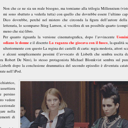
Non che ce ne sia un reale bisogno, ma torniamo alla trilogia Millennium (vist
mi sono sbattuto a vederla tutta) con quello che dovrebbe essere l’ultimo capi
Dico dovrebbe, perché nel mistero che circonda la figura dell’autore della
letteraria, lo scomparso Stieg Larrson, si vocifera di un possibile quarto (comp
meno che sia) libro.
Uomin
Per quanto riguarda la versione cinematografica, dopo l’avvincente
odiano le donne
La ragazza che giocava con il fuoco
e il discreto
, la qualità 
ulteriormente con questo La regina dei castelli di carta: regia modesta, attori sc
e alcuni semplicemente pessimi (l’avvocato di Lisbeth che sembra uscita d
ra Robert De Niro), lo stesso protagonista Michael Blomkvist sembra sul pun
e Lisbeth dopo la conclusione drammatica del secondo episodio è diventata catat
ate nell’iPod.
chiatrico,
assettiera
e persino
ato vedere
ccezionale
are nella
lementi di