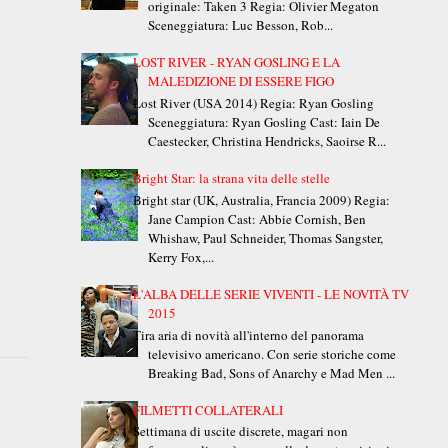
originale: Taken 3 Regia: Olivier Megaton
Sceneggiatura: Luc Besson, Rob...
LOST RIVER - RYAN GOSLING E LA
MALEDIZIONE DI ESSERE FIGO
Lost River (USA 2014) Regia: Ryan Gosling
Sceneggiatura: Ryan Gosling Cast: Iain De
Caestecker, Christina Hendricks, Saoirse R...
Bright Star: la strana vita delle stelle
Bright star (UK, Australia, Francia 2009) Regia:
Jane Campion Cast: Abbie Cornish, Ben
Whishaw, Paul Schneider, Thomas Sangster,
Kerry Fox,...
L'ALBA DELLE SERIE VIVENTI - LE NOVITÀ TV
E
2015
Tira aria di novità all'interno del panorama
televisivo americano. Con serie storiche come
Breaking Bad, Sons of Anarchy e Mad Men ...
FILMETTI COLLATERALI
Settimana di uscite discrete, magari non