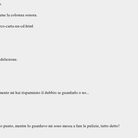
o.
arne la colonna sonora.
rco-carta-un-cd.html
 delusione.
amente mi hai risparmiato il dubbio se guardarlo o no...
rto punto, mentre lo guardavo mi sono messa a fare le pulizie, tutto detto!