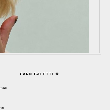
CANNIBALETTI 🫶
ividi
son