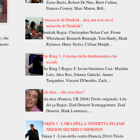
Zazie Beetz, Robert De Niro, Brett Cullen,
Frances Conroy, Marc Maron, Bill...
Il massacro di Dunkirk... hey, ma non era il
miracolo di Dunkirk?
Dunkirk Regia: Christopher Nolan Cast: Fionn
e, che
Whitehead, Kenneth Branagh, Tom Hardy, Mark
uesto
Rylance, Harry Styles, Cillian Murph...
The Ring 3, il ritorno della bimbaminkia che
uccide
The Ring 3 Regia: F. Javier Gutiérrez Cast: Matilda
Lutz, Alex Roe, Johnny Galecki, Aimee
Teegarden, Vincent D'Onofrio, Zach ...
Lila dice... che cosa dice?
Lila dice (Francia, UK 2004) Titolo originale: Lila
dit ça Regia: Ziad Doueiri Sceneggiatura: Ziad
Doueiri, Mark Lawrence, ...
TAKEN 3 - L'ORA DELLA VENDETTA DI LIAM
NEESON NEI MIEI CONFRONTI
Taken 3 - L'ora della verità (Francia 2014) Titolo