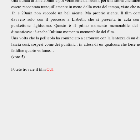
Una durata di 2h e 20min è poi veramente da insani, per una storia che sare
essere raccontata tranquillamente in meno della metà del tempo, visto che n
1h e 20min non succede un bel niente. Ma proprio niente. Il film com
davvero solo con il processo a Lisbeth, che si presenta in aula co
punkettone fighissimo. Questo è il primo momento memorabile del 
dimenticavo: è anche l’ultimo momento memorabile del film.
Una volta che la pellicola ha cominciato a carburare con la lentezza di un di
lascia così, sospesi come dei puntini… in attesa di un qualcosa che forse
fatidico quarto volume…
(voto 5)
Potete trovare il film
QUI