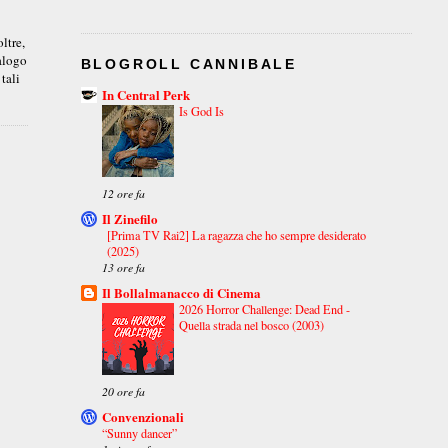
ltre,
ialogo
BLOGROLL CANNIBALE
tali
In Central Perk
Is God Is
12 ore fa
Il Zinefilo
[Prima TV Rai2] La ragazza che ho sempre desiderato
(2025)
13 ore fa
Il Bollalmanacco di Cinema
2026 Horror Challenge: Dead End -
Quella strada nel bosco (2003)
20 ore fa
Convenzionali
“Sunny dancer”