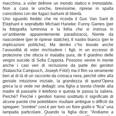
macchina, a voler definire un mondo statico e immutabile.
Non a caso le uniche, brevissime, riprese in spalla
coincidono con dei fugaci barlumi di libertà.
Uno sguardo freddo che mi ricorda il Gus Van Sant di
Elephant e soprattutto Michael Haneke: Funny Games (per
la fotografia luminosa e la follia che si insinua in
un’ambiente apparentemente paradisiaco), Niente da
nascondere (per le riprese statiche), Il nastro bianco (per le
implicazioni politiche). Ma dentro c’ho trovato anche
l’assurdità di voler rinchiudere i figli, in un eccesso di
protezione che sfocia in malattia pura, de Il giardino delle
vergini suicide di Sofia Coppola. Possono venire in mente
anche i casi veri di reclusione da parte dei genitori
(Natascha Campusch, Joseph Fritzl) ma il film va veramente
ben al di là di un racconto da cronaca nera, perché oltre alla
geniale intuizione iniziale, la grandezza di quest’Opera
greca la si vede nei dettagli: una figlia a tavola chiede alla
madre di passarle il telefono e questa le passa la saliera.
Perché? Perché i genitori hanno sostituito il significato di
alcune parole che potrebbero risultare ambigue o difficili da
spiegare: “zombie” così è per loro un fiore giallo e “fica” una
lampada particolare. Quando la figlia dice: “Andiamo a