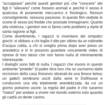
“accoppiare” perché questi genitori più che “crescere” dei
figli li “allevano” come fossero animali e perché il sesso è
qualcosa di puramente meccanico e fisiologico. Nessun
coinvolgimento, nessuna passione. In questo film vedrete le
scene di sesso più fredde che possiate immaginarvi. Quanto
alla violenza, i genitori non si fanno certo problemi a darle di
santa ragione ai figli.
Come divertimento, i ragazzi si inventano dei simpatici
giochi: si sfidano a chi toglie il dito per ultimo da un rubinetto
d’acqua calda, a chi si sveglia prima dopo aver preso un
anestetico e in tv possono guardare unicamente video di
riprese di loro stessi che non fanno nulla di minimamente
interessante.
I dialoghi sono fatti di nulla. I ragazzi che vivono in questo
ambiente “protetto” (il padre dice loro che se usciranno dalle
recinzioni della casa finiranno sbranati da una feroce belva:
un gatto!) sembrano usciti dalla serie tv Dollhouse e
conducono una vita totalmente anestetizzata, da cui un
giorno potranno uscire: la regola del padre è che saranno
“maturi” per andare a vivere nel mondo esterno solo quando
gli cadrà un dente canino.