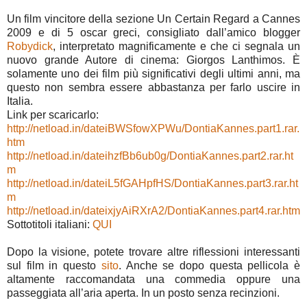
Un film vincitore della sezione Un Certain Regard a Cannes
2009 e di 5 oscar greci, consigliato dall’amico blogger
Robydick
, interpretato magnificamente e che ci segnala un
nuovo grande Autore di cinema: Giorgos Lanthimos. È
solamente uno dei film più significativi degli ultimi anni, ma
questo non sembra essere abbastanza per farlo uscire in
Italia.
Link per scaricarlo:
http://netload.in/dateiBWSfowXPWu/DontiaKannes.part1.rar.
htm
http://netload.in/dateihzfBb6ub0g/DontiaKannes.part2.rar.ht
m
http://netload.in/dateiL5fGAHpfHS/DontiaKannes.part3.rar.ht
m
http://netload.in/dateixjyAiRXrA2/DontiaKannes.part4.rar.htm
Sottotitoli italiani:
QUI
Dopo la visione, potete trovare altre riflessioni interessanti
sul film in questo
sito
. Anche se dopo questa pellicola è
altamente raccomandata una commedia oppure una
passeggiata all’aria aperta. In un posto senza recinzioni.