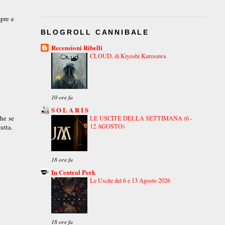
mpre e
BLOGROLL CANNIBALE
Recensioni Ribelli
CLOUD, di Kiyoshi Kurosawa
10 ore fa
S O L A R I S
che se
LE USCITE DELLA SETTIMANA (6 -
12 AGOSTO)
utta.
18 ore fa
In Central Perk
Le Uscite del 6 e 13 Agosto 2026
18 ore fa