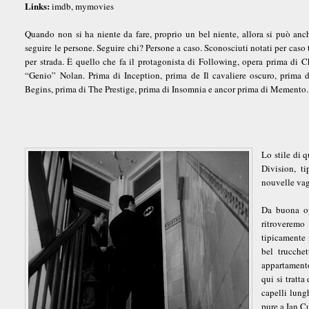
Links:
imdb, mymovies
Quando non si ha niente da fare, proprio un bel niente, allora si può anch
seguire le persone. Seguire chi? Persone a caso. Sconosciuti notati per caso t
per strada. È quello che fa il protagonista di Following, opera prima di C
“Genio” Nolan. Prima di Inception, prima de Il cavaliere oscuro, prima
Begins, prima di The Prestige, prima di Insomnia e ancor prima di Memento.
Lo stile di 
Division, t
nouvelle vag
Da buona op
ritroveremo
tipicamente 
bel trucche
appartamento
qui si tratt
capelli lung
pure a Ian Cu