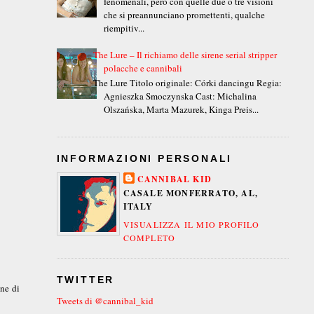
fenomenali, però con quelle due o tre visioni
che si preannunciano promettenti, qualche
riempitiv...
The Lure – Il richiamo delle sirene serial stripper
polacche e cannibali
The Lure Titolo originale: Córki dancingu Regia:
Agnieszka Smoczynska Cast: Michalina
Olszańska, Marta Mazurek, Kinga Preis...
INFORMAZIONI PERSONALI
CANNIBAL KID
CASALE MONFERRATO, AL,
ITALY
VISUALIZZA IL MIO PROFILO
COMPLETO
TWITTER
ne di
Tweets di @cannibal_kid