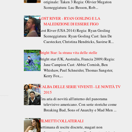
originale: Taken 3 Regia: Olivier Megaton
Sceneggiatura: Luc Besson, Rob...
LOST RIVER - RYAN GOSLING E LA
MALEDIZIONE DI ESSERE FIGO
Lost River (USA 2014) Regia: Ryan Gosling
Sceneggiatura: Ryan Gosling Cast: Iain De
Caestecker, Christina Hendricks, Saoirse R...
Bright Star: la strana vita delle stelle
Bright star (UK, Australia, Francia 2009) Regia:
Jane Campion Cast: Abbie Cornish, Ben
Whishaw, Paul Schneider, Thomas Sangster,
Kerry Fox,...
L'ALBA DELLE SERIE VIVENTI - LE NOVITÀ TV
2015
Tira aria di novità all'interno del panorama
televisivo americano. Con serie storiche come
Breaking Bad, Sons of Anarchy e Mad Men ...
FILMETTI COLLATERALI
Settimana di uscite discrete, magari non