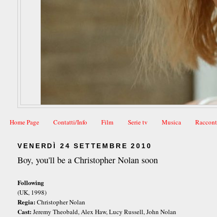
Home Page
Contatti/Info
Film
Serie tv
Musica
Raccont
VENERDÌ 24 SETTEMBRE 2010
Boy, you'll be a Christopher Nolan soon
Following
(UK, 1998)
Regia:
Christopher Nolan
Cast:
Jeremy Theobald, Alex Haw, Lucy Russell, John Nolan