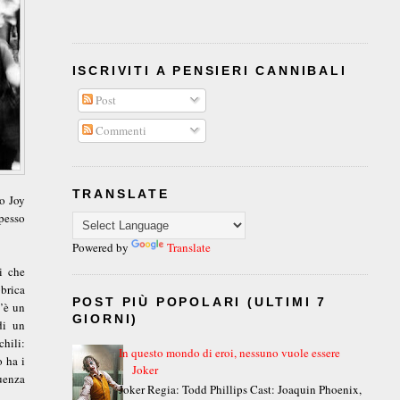
ISCRIVITI A PENSIERI CANNIBALI
Post
Commenti
TRANSLATE
 o Joy
pesso
Powered by
Translate
i che
brica
POST PIÙ POPOLARI (ULTIMI 7
’è un
GIORNI)
di un
hili:
In questo mondo di eroi, nessuno vuole essere
 ha i
Joker
uenza
Joker Regia: Todd Phillips Cast: Joaquin Phoenix,