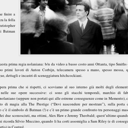
e finire a
ra la folla
hristopher
 di Batman
questa prima regia nolaniana: b/n da video a basso costo anni Ottanta, tipo Smiths
ipo primi lavori di Anton Corbijn, telecamera spesso a mano, spesso mossa, s
ue, dettagli e incastri di sceneggiatura hitchcockiani.
era prima che si rispetti, ci scoviamo al suo interno già molti degli element
 nelle sue opere successive: ci sono gli stacchi temporali, marchio di fab
nolaniano (seppure non portati qui alle estreme conseguenze come in Memento), c
tto di magia alla The Prestige (“Devi nascondere per mostrare”), sulla porta 
 c’è il simbolo di Batman (!) e c’è un primo grande confronto tra personaggi masc
a dei due sconosciuti, ma ottimi, Alex Haw e Jeremy Theobald; quest’ultimo quando
hi ricorda Silvio Muccino, quando li ha corti assomiglia a Sam Riley (e di conseg
rtis) in Control.