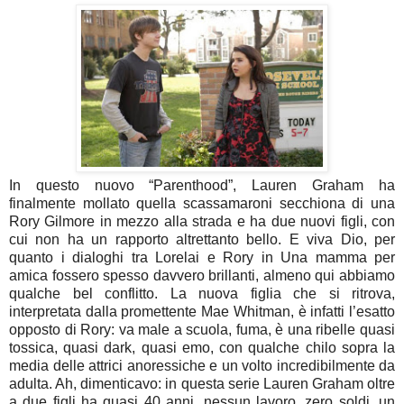
In questo nuovo “Parenthood”, Lauren Graham ha
finalmente mollato quella scassamaroni secchiona di una
Rory Gilmore in mezzo alla strada e ha due nuovi figli, con
cui non ha un rapporto altrettanto bello. E viva Dio, per
quanto i dialoghi tra Lorelai e Rory in Una mamma per
amica fossero spesso davvero brillanti, almeno qui abbiamo
qualche bel conflitto. La nuova figlia che si ritrova,
interpretata dalla promettente Mae Whitman, è infatti l’esatto
opposto di Rory: va male a scuola, fuma, è una ribelle quasi
tossica, quasi dark, quasi emo, con qualche chilo sopra la
media delle attrici anoressiche e un volto incredibilmente da
adulta. Ah, dimenticavo: in questa serie Lauren Graham oltre
a due figli ha quasi 40 anni, nessun lavoro, zero soldi, un