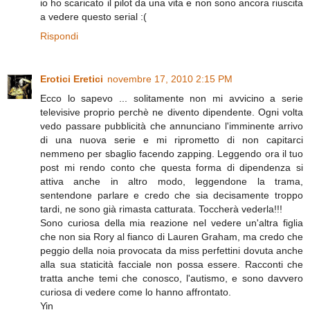
io ho scaricato il pilot da una vita e non sono ancora riuscita
a vedere questo serial :(
Rispondi
Erotici Eretici
novembre 17, 2010 2:15 PM
Ecco lo sapevo ... solitamente non mi avvicino a serie
televisive proprio perchè ne divento dipendente. Ogni volta
vedo passare pubblicità che annunciano l'imminente arrivo
di una nuova serie e mi riprometto di non capitarci
nemmeno per sbaglio facendo zapping. Leggendo ora il tuo
post mi rendo conto che questa forma di dipendenza si
attiva anche in altro modo, leggendone la trama,
sentendone parlare e credo che sia decisamente troppo
tardi, ne sono già rimasta catturata. Toccherà vederla!!!
Sono curiosa della mia reazione nel vedere un'altra figlia
che non sia Rory al fianco di Lauren Graham, ma credo che
peggio della noia provocata da miss perfettini dovuta anche
alla sua staticità facciale non possa essere. Racconti che
tratta anche temi che conosco, l'autismo, e sono davvero
curiosa di vedere come lo hanno affrontato.
Yin