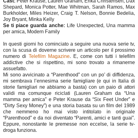
Cast:
Peter Krause, Lauren Graham, Erika Christensen, Dax
Shepard, Monica Potter, Mae Whitman, Sarah Ramos, Max
Burkholder, Miles Heizer, Craig T. Nelson, Bonnie Bedelia,
Joy Bryant, Minka Kelly
Se ti piace guarda anche:
Life Unexpected, Una mamma
per amica, Modern Family
In questi giorni ho cominciato a seguire una nuova serie tv,
con la scusa di doverne scrivere un articolo per il prossimo
numero di
Telefilm Magazine
. E, come con tutti i telefilm
addictive che si rispettino, mi sono trovato a rimanerne
assuefatto.
Mi sono avvicinato a “Parenthood” con un po’ di diffidenza,
mi sembrava l’ennesima serie famigliare (e qui in Italia di
storie famigliari ne abbiamo a basta) con un paio di attori
validi ma comunque riciclati (Lauren Graham da “Una
mamma per amica” e Peter Krause da “Six Feet Under” e
“Dirty Sexy Money”) e una storia basata su un film del 1989
che nemmeno ho mai visto intitolato in originale
“Parenthood” e da noi diventato “Parenti, amici e tanti guai”.
Eppure, nonostante le premesse non eccelse, la serie tv-
droga funziona.