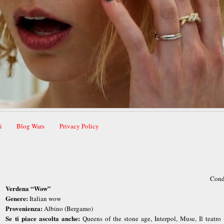
i
Blog Wars
Privacy Policy
Cond
Verdena “Wow”
Genere:
Italian wow
Provenienza:
Albino (Bergamo)
Se ti piace ascolta anche:
Queens of the stone age, Interpol, Muse, Il teatro 