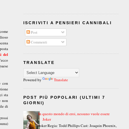
ISCRIVITI A PENSIERI CANNIBALI
 come
Post
dioso
Commenti
scena
sposta
i del
’ecco
TRANSLATE
paese
Powered by
Translate
e con
izione
ci sta
POST PIÙ POPOLARI (ULTIMI 7
e non
GIORNI)
ile di
In questo mondo di eroi, nessuno vuole essere
grossi
Joker
suna)
Joker Regia: Todd Phillips Cast: Joaquin Phoenix,