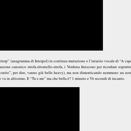
niterp” (anagramma di Interpol) in continua mutazione o l’intarsio vocale di “A cap
nzone canonico strofa-ritornello-strofa, i Verdena finiscono per ricordare soprattu
“Attonito”, per dire, vanno giù belle heavy), ma non dimenticando nemmeno un not
e va in altissimo. E “Tu e me” ma che bella è? 1 minuto e 54 secondi di incanto.