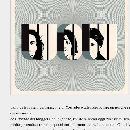
parlo di fenomeni da baraccone di YouTube o talentshow: fare un gorgheggio 
esibizionismo.
Se il mondo dei blogger e delle (poche) riviste musicali oggi rimaste mi semb
media generalisti tv-radio-quotidiani già pronti ad esaltare come “Capo