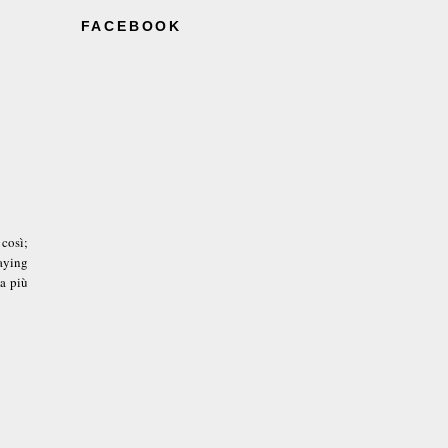
FACEBOOK
così;
aying
ta più