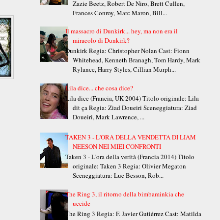
Zazie Beetz, Robert De Niro, Brett Cullen,
Frances Conroy, Marc Maron, Bill...
Il massacro di Dunkirk... hey, ma non era il
miracolo di Dunkirk?
Dunkirk Regia: Christopher Nolan Cast: Fionn
Whitehead, Kenneth Branagh, Tom Hardy, Mark
Rylance, Harry Styles, Cillian Murph...
Lila dice... che cosa dice?
Lila dice (Francia, UK 2004) Titolo originale: Lila
dit ça Regia: Ziad Doueiri Sceneggiatura: Ziad
Doueiri, Mark Lawrence, ...
TAKEN 3 - L'ORA DELLA VENDETTA DI LIAM
NEESON NEI MIEI CONFRONTI
Taken 3 - L'ora della verità (Francia 2014) Titolo
originale: Taken 3 Regia: Olivier Megaton
Sceneggiatura: Luc Besson, Rob...
The Ring 3, il ritorno della bimbaminkia che
uccide
The Ring 3 Regia: F. Javier Gutiérrez Cast: Matilda