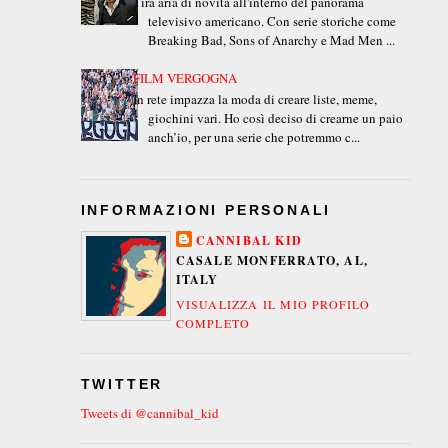
Tira aria di novità all'interno del panorama
televisivo americano. Con serie storiche come
Breaking Bad, Sons of Anarchy e Mad Men ...
FILM VERGOGNA
In rete impazza la moda di creare liste, meme,
giochini vari. Ho così deciso di crearne un paio
anch’io, per una serie che potremmo c...
INFORMAZIONI PERSONALI
CANNIBAL KID
CASALE MONFERRATO, AL,
ITALY
VISUALIZZA IL MIO PROFILO
COMPLETO
TWITTER
Tweets di @cannibal_kid