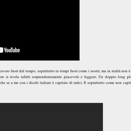
oro fuori dal tempo, soprattutto in tempi fuori come i nostri, ma in realtà non è 
nore si rivela infatti sorprendentemente piacevole e leggero. Un doppio long pl
he se a me con i dischi italiani è capitato di rado). E soprattutto come non capi