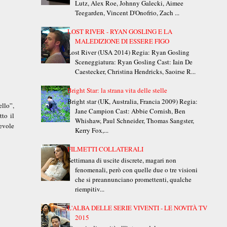
Lutz, Alex Roe, Johnny Galecki, Aimee
Teegarden, Vincent D'Onofrio, Zach ...
LOST RIVER - RYAN GOSLING E LA
MALEDIZIONE DI ESSERE FIGO
Lost River (USA 2014) Regia: Ryan Gosling
Sceneggiatura: Ryan Gosling Cast: Iain De
Caestecker, Christina Hendricks, Saoirse R...
Bright Star: la strana vita delle stelle
Bright star (UK, Australia, Francia 2009) Regia:
ello”,
Jane Campion Cast: Abbie Cornish, Ben
tto il
Whishaw, Paul Schneider, Thomas Sangster,
evole
Kerry Fox,...
FILMETTI COLLATERALI
Settimana di uscite discrete, magari non
fenomenali, però con quelle due o tre visioni
che si preannunciano promettenti, qualche
riempitiv...
L'ALBA DELLE SERIE VIVENTI - LE NOVITÀ TV
2015