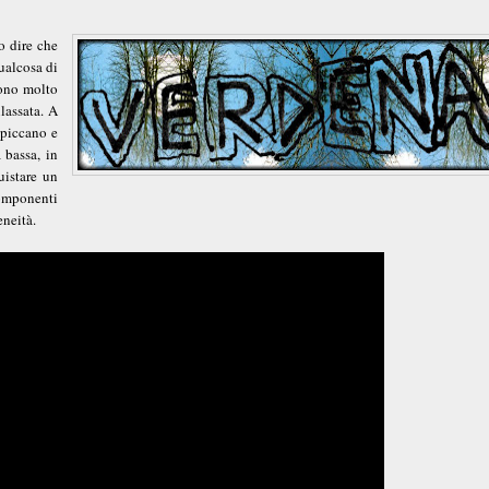
o dire che
ualcosa di
sono molto
lassata. A
spiccano e
 bassa, in
uistare un
componenti
eneità.