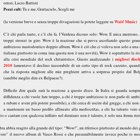
orrori, Lucio Battisti
Pezzi cult:
Tu e me, Grattacielo, Scegli me
Wait! Music
(la versione breve e senza troppe divagazioni la potete leggere su
)
C’è chi parla tanto, e c’è chi fa. I Verdena dicono solo: Wow. E mica mentono,
troppi stronzi in giro. Wow è la reazione che si prova ascoltando questo gran
ambizioso mastodontico doppio album. Wow è ciò che ci voleva non solo a una 
italiana piuttosto in coma (ma questa non è una novità), Wow è soprattutto la ri
migliori disch
alla crisi mondiale del rock chitarristico. Giusto analizzando i
2010
lamentavo il declino inesorabile di un certo tipo di rock cazzuto, quand
che la risposta migliore alle mie preghiere arriva a sorpresa proprio dal Bel
(sarebbe meglio dire ex Belpaese?).
Difficile dire quale sarà la reazione a questo disco. In Italia si guarda sempr
diffidenza a chi vuole fare troppo, a chi è troppo ambizioso (e non parlo di amb
a rubare e avere più potere possibile), a chi cerca di uscire dal gregge, a chi non 
a mantenere un basso profilo allineato alla mediocritas, a chi ha talento vero 
o cantare con qualcosa infilato nel deratano non è talento, è solo una forma ster
ra abbia reagito alla grande del tipo: “Wow!”, mi riferisco piuttosto al mondo dei 
lavoro” il nuovo album di Vasco Rossi e che presumibilmente invece poche (o nes