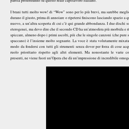
parola proferiranno su questo reale capolavoro italiano.
I brani tutti molto wow! di “Wow” sono per lo più brevi, ma sarebbe megli
durano il giusto, prima di annoiare o ripetersi finiscono lasciando spazio a q
nuovo, a un’altra scoperta di cui c’è qui grande abbondanza. I due dischi 
eterogenei, ma devo dire che il secondo CD ha un’atmosfera più morbida e ri
spiccare, almeno dopo i primi ascolti, più che le singole canzoni (che pure 
spaccano) è l’insieme molto sognante. La voce è stata volutamente mixata
modo da fondersi con tutti gli strumenti senza dover per forza di cose acq
ruolo prioritario rispetto agli altri elementi. Ma nonostante le varie 
presenti, ne viene fuori un’Opera che dà un’impressione di incredibile omog