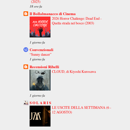
(2025)
18 ore fa
Il Bollalmanacco di Cinema
2026 Horror Challenge: Dead End -
Quella strada nel bosco (2003)
1 giorno fa
Convenzionali
“Sunny dancer”
1 giorno fa
Recensioni Ribelli
CLOUD, di Kiyoshi Kurosawa
1 giorno fa
S O L A R I S
LE USCITE DELLA SETTIMANA (6 -
12 AGOSTO)