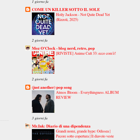
1 giorno fa
COME UN KILLER SOTTO IL SOLE
Holly Jackson - Not Quite Dead Yet
(Rizzoli, 2025)
2 giorni fa
Moz O'Clock - blog nerd, retro, pop
[RIVISTE] Anime Cult 33: ecco com'è!
2 giorni fa
(just another) pop song
Atmos Bloom - Everythingness ALBUM
REVIEW
3 giorni fa
Mr.Ink: Diario di una dipendenza
Grandi nomi, grande hype: Odissea |
Pecore sotto copertura | Il diavolo veste