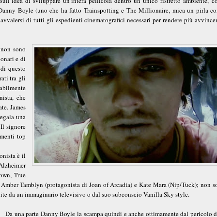
ull’idea di sviluppare un’intera pellicola dentro un unico ristretto ambiente, c
 Danny Boyle (uno che ha fatto Trainspotting e The Millionaire, mica un pirla co
avvalersi di tutti gli espedienti cinematografici necessari per rendere più avvince
ò non sono
onari e di
i di questo
ati tra gli
rabilmente
nista, che
ate. James
regala una
Il signore
omenti top
onista è il
'Alzheimer
Down, True
a Amber Tamblyn (protagonista di Joan of Arcadia) e Kate Mara (Nip/Tuck); non so
scite da un immaginario televisivo o dal suo subconscio Vanilla Sky style.
Da una parte Danny Boyle la scampa quindi e anche ottimamente dal pericolo di