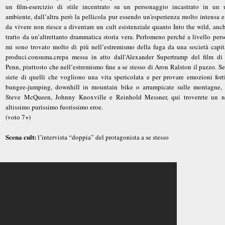
un film-esercizio di stile incentrato su un personaggio incastrato in un 
ambiente, dall’altra però la pellicola pur essendo un'esperienza molto intensa e
da vivere non riesce a diventare un cult esistenziale quanto Into the wild, anc
tratto da un’altrettanto drammatica storia vera. Perlomeno perché a livello per
mi sono trovato molto di più nell’estremismo della fuga da una società capita
produci.consuma.crepa messa in atto dall'Alexander Supertramp del film di
Penn, piuttosto che nell’estremismo fine a se stesso di Aron Ralston il pazzo. S
siete di quelli che vogliono una vita spericolata e per provare emozioni forti
bungee-jumping, downhill in mountain bike o arrampicate sulle montagne,
Steve McQueen, Johnny Knoxville e Reinhold Messner, qui troverete un 
altissimo purissimo fuorissimo eroe.
(voto 7+)
Scena cult:
l’intervista “doppia” del protagonista a se stesso