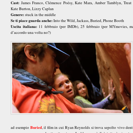
Cast:
James Franco, Clémence Poésy, Kate Mara, Amber Tamblyn, Treat 
Kate Burton, Lizzy Caplan
Genere:
stuck in the middle
Se ti piace guarda anche:
Into the Wild, Jackass, Buried, Phone Booth
Uscita italiana:
11 febbraio (per IMDb), 25 febbraio (per MYmovies, ma
d’accordo una volta no?)
Buried
ad esempio
, il film in cui Ryan Reynolds si trova sepolto vivo den