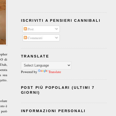
ISCRIVITI A PENSIERI CANNIBALI
Post
Commenti
opher
TRANSLATE
-O di
Utah,
perata
Powered by
Translate
a sua
etto.
POST PIÙ POPOLARI (ULTIMI 7
GIORNI)
olare
sto è
, però
INFORMAZIONI PERSONALI