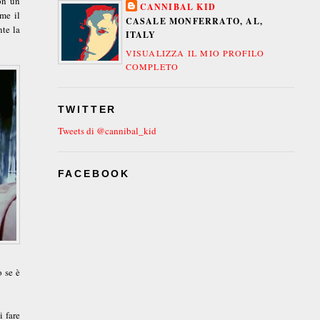
on un
CANNIBAL KID
me il
CASALE MONFERRATO, AL,
nte la
ITALY
VISUALIZZA IL MIO PROFILO
COMPLETO
TWITTER
Tweets di @cannibal_kid
FACEBOOK
 se è
 fare