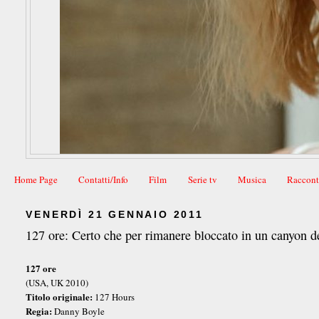
Home Page
Contatti/Info
Film
Serie tv
Musica
Raccont
VENERDÌ 21 GENNAIO 2011
127 ore: Certo che per rimanere bloccato in un canyon de
127 ore
(USA, UK 2010)
Titolo originale:
127 Hours
Regia:
Danny Boyle