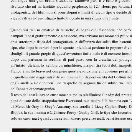
comunque una gran brutta situazione. Laddove però lì è tutto è giocato s
risultato che mi ha lasciato alquanto perplesso, in 127 Hours per fortuna
protagonista del film) non si pone dogmi o limiti di alcun tipo e decide di 
vicenda di un povero sfigato finito bloccato in una situazione limite.
Quindi vai di uso creativo di musiche, di sogni e di flashback, che per
campati lì così gratuitamente e a casaccio, ma arrivano nei momenti più visi
crisi interiore e fisica del protagonista. A differenza dei soliti film estrem
tipo, che dopo la curiosità per lo spunto iniziale si perdono in popcorn divor
sbadigli, il grande pregio di quest’avventura finita male è di crescere ineso
dopo una partenza in sordina, di pari passo con la crescita del protago
all’inizio -diciamolo- sembra un minchione, ma poi tira fuori doti inaspett
Franco è molto bravo nel compiere questa evoluzione e il copione poi gli 
di quelle scene magistrali stile sdoppiamento di personalità del Gollum ne 
degli anelli – Le due torri, una di quelle da segnare fin da subito tra i m
dell’annata cinematografica.
Il resto del cast è invece curiosamente molto telefilmico: il padre del protag
papà dottore dello strappalacrime Everwood, sua madre è la mamma con l
di Meredith Grey in Grey’s Anatomy, sua sorella è Lizzy Caplan (Party 
Blood), la sua fiamma è Clémence Poésy (Gossip Girl), le tipe che incontr
solo un caso, ma è quasi come se non fossero presenze reali, bensì fossero u