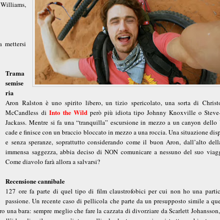
Williams,
 mettersi
Trama
semise
ria
Aron Ralston è uno spirito libero, un tizio spericolato, una sorta di Christ
Into the Wild
McCandless di
però più idiota tipo Johnny Knoxville o Steve
Jackass. Mentre si fa una “tranquilla” escursione in mezzo a un canyon dello 
cade e finisce con un braccio bloccato in mezzo a una roccia. Una situazione dis
e senza speranze, soprattutto considerando come il buon Aron, dall’alto dell
immensa saggezza, abbia deciso di NON comunicare a nessuno del suo viagg
Come diavolo farà allora a salvarsi?
Recensione cannibale
127 ore fa parte di quel tipo di film claustrofobici per cui non ho una partic
passione. Un recente caso di pellicola che parte da un presupposto simile a que
tro una bara: sempre meglio che fare la cazzata di divorziare da Scarlett Johansson