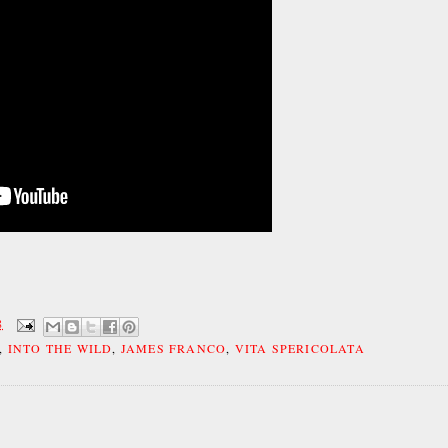
8
,
INTO THE WILD
,
JAMES FRANCO
,
VITA SPERICOLATA