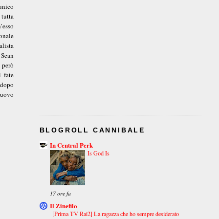
unico
 tutta
h’esso
sonale
lista
 Sean
e però
 fate
 dopo
nuovo
BLOGROLL CANNIBALE
In Central Perk
Is God Is
17 ore fa
Il Zinefilo
[Prima TV Rai2] La ragazza che ho sempre desiderato