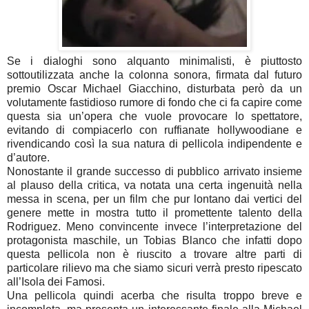
Se i dialoghi sono alquanto minimalisti, è piuttosto
sottoutilizzata anche la colonna sonora, firmata dal futuro
premio Oscar Michael Giacchino, disturbata però da un
volutamente fastidioso rumore di fondo che ci fa capire come
questa sia un’opera che vuole provocare lo spettatore,
evitando di compiacerlo con ruffianate hollywoodiane e
rivendicando così la sua natura di pellicola indipendente e
d’autore.
Nonostante il grande successo di pubblico arrivato insieme
al plauso della critica, va notata una certa ingenuità nella
messa in scena, per un film che pur lontano dai vertici del
genere mette in mostra tutto il promettente talento della
Rodriguez. Meno convincente invece l’interpretazione del
protagonista maschile, un Tobias Blanco che infatti dopo
questa pellicola non è riuscito a trovare altre parti di
particolare rilievo ma che siamo sicuri verrà presto ripescato
all’Isola dei Famosi.
Una pellicola quindi acerba che risulta troppo breve e