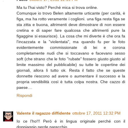
Ma tu l'hai visto? Perchè mica si trova online.
Comunque io trovo Belen altamente urticante (per carità, è
figa, ma ha rotto veramente i coglioni. una figa resta figa se
sta zitta e buona, altrimenti deve dimostrare di non essere
cretina e di saper fare qualcosa che altrimenti pure la
figaggine si esaurisce). La cosa che mi diverte è che ora fa
l'incazzata e la "violentata", ma quando fu per le foto
evidentemente commissionate di lei e corona
completamente nudi che si toccavano e facevano sesso
soft (che strano che le foto "rubate" fossero giusto giusto al
limite massimo del pubblicabile) su tutte le copertine dei
giornali, allora lì tutto ok. Resta il fatto che se queste
donnette riescono ad avere o aumentare il successo e la
propria vendibilità così è tutta colpa nostra. Che cazzo di
paese....
Rispondi
Valente il ragazzo diffidente
ottobre 17, 2011 12:32 PM
Io ce l'ho!!! Però è in lingua originale perché con il
doppiaggio perde parecchio...