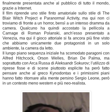
finalmente presentata anche al pubblico di tutto il mondo,
grazie a Internet.
Il film riprende uno stile finto amatoriale sullo stile di The
Blair Witch Project e Paranormal Activity, ma qui non ci
troviamo di fronte a un horror, bensì a un intenso dramma da
camera. Qualcuno ha quindi accostato la pellicola a
Carnage di Roman Polanski, anch’esso presentato a
Venezia, ma qui il gioco attoriale si fa ancora più fine visto
che abbiamo unicamente due protagonisti in un solo
ambiente, la camera da letto.
Il lungo piano sequenza iniziale ha scomodato paragoni con
Alfred Hitchcock, Orson Welles, Brian De Palma, ma
soprattutto con Arca Russa di Aleksandr Sokurov; l’utilizzo di
riprese fisse e di scene piuttosto esplicite ha però fatto
pensare anche al greco Kynodontas e i primissimi piani
hanno fatto ritornare alla mente persino Sergio Leone, però
in un contesto meno western e più neo-realista.