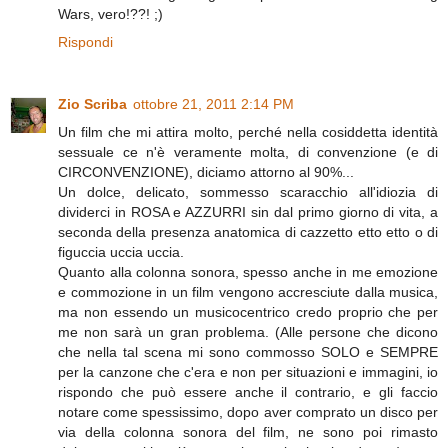
Wars, vero!??! ;)
Rispondi
Zio Scriba
ottobre 21, 2011 2:14 PM
Un film che mi attira molto, perché nella cosiddetta identità
sessuale ce n'è veramente molta, di convenzione (e di
CIRCONVENZIONE), diciamo attorno al 90%...
Un dolce, delicato, sommesso scaracchio all'idiozia di
dividerci in ROSA e AZZURRI sin dal primo giorno di vita, a
seconda della presenza anatomica di cazzetto etto etto o di
figuccia uccia uccia.
Quanto alla colonna sonora, spesso anche in me emozione
e commozione in un film vengono accresciute dalla musica,
ma non essendo un musicocentrico credo proprio che per
me non sarà un gran problema. (Alle persone che dicono
che nella tal scena mi sono commosso SOLO e SEMPRE
per la canzone che c'era e non per situazioni e immagini, io
rispondo che può essere anche il contrario, e gli faccio
notare come spessissimo, dopo aver comprato un disco per
via della colonna sonora del film, ne sono poi rimasto