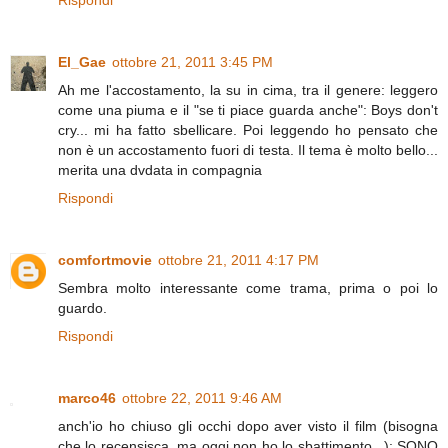
Rispondi
El_Gae
ottobre 21, 2011 3:45 PM
Ah me l'accostamento, la su in cima, tra il genere: leggero
come una piuma e il "se ti piace guarda anche": Boys don't
cry... mi ha fatto sbellicare. Poi leggendo ho pensato che
non è un accostamento fuori di testa. Il tema è molto bello...
merita una dvdata in compagnia
Rispondi
comfortmovie
ottobre 21, 2011 4:17 PM
Sembra molto interessante come trama, prima o poi lo
guardo.
Rispondi
marco46
ottobre 22, 2011 9:46 AM
anch'io ho chiuso gli occhi dopo aver visto il film (bisogna
che lo recensisca, ma oggi non ho lo sbattimento...); SONO