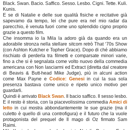
Black. Swan. Bacio. Saffico. Sesso. Lesbo. Cigni. Tette. Kuli.
Kunis.
E se di Natalie e delle sue qualità fisiche e recitative già
sapevamo da tempo, lei che pure era nel mio radar da
parecchio, è venuta fuori come uno splendido cigno proprio
grazie a questo film.
Che insomma io la Mila la adoro già da quando era un
adorabile stronza nella stellare sitcom retrò That ‘70s Show
(con Ashton Kutcher e Topher Grace). Dopo di ché abbiamo
rischiato di perderla tra filmetti e comparsate minori varie,
fino a che si è segnalata come volto nuovo della commedia
americana con Non lasciarmi ed Extract (diretta dal creatore
di Beavis & Butt-head Mike Judge), più in alcuni action
come Max Payne e
Codice: Genesi
in cui la sua sola
presenza bastava come unico e ripeto unico motivo per
guardarli.
Quindi è arrivato
Black Swan
. Il bacio saffico. Il sesso lesbo.
E il resto è storia, con la piacevolissima commedia
Amici di
letto
in cui mostra abbondantemente le sue grazie (ma il
culetto è quello di una controfigura) e il futuro che la vuole
protagonista del prequel de Il mago di Oz firmato Sam
Raimi.