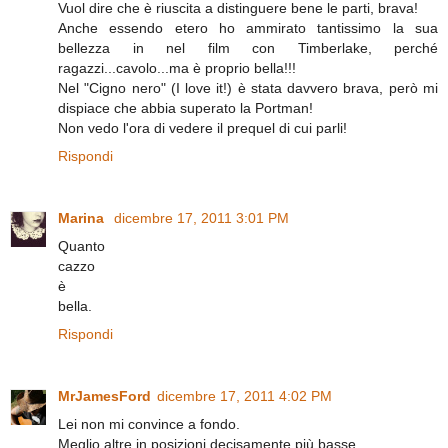
Vuol dire che è riuscita a distinguere bene le parti, brava!
Anche essendo etero ho ammirato tantissimo la sua
bellezza in nel film con Timberlake, perché
ragazzi...cavolo...ma è proprio bella!!!
Nel "Cigno nero" (I love it!) è stata davvero brava, però mi
dispiace che abbia superato la Portman!
Non vedo l'ora di vedere il prequel di cui parli!
Rispondi
Marina
dicembre 17, 2011 3:01 PM
Quanto
cazzo
è
bella.
Rispondi
MrJamesFord
dicembre 17, 2011 4:02 PM
Lei non mi convince a fondo.
Meglio altre in posizioni decisamente più basse.