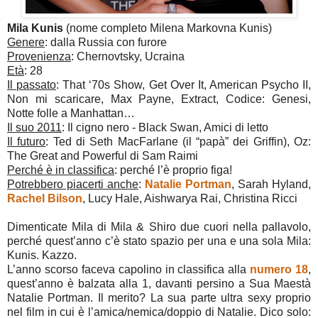
Mila Kunis
(nome completo Milena Markovna Kunis)
Genere
: dalla Russia con furore
Provenienza
: Chernovtsky, Ucraina
Età
: 28
Il passato
: That ‘70s Show, Get Over It, American Psycho II,
Non mi scaricare, Max Payne, Extract, Codice: Genesi,
Notte folle a Manhattan…
Il suo 2011
: Il cigno nero - Black Swan, Amici di letto
Il futuro
: Ted di Seth MacFarlane (il “papà” dei Griffin), Oz:
The Great and Powerful di Sam Raimi
Perché è in classifica
: perché l’è proprio figa!
Potrebbero piacerti anche
:
Natalie Portman
, Sarah Hyland,
Rachel Bilson
, Lucy Hale, Aishwarya Rai, Christina Ricci
Dimenticate Mila di Mila & Shiro due cuori nella pallavolo,
perché quest’anno c’è stato spazio per una e una sola Mila:
Kunis. Kazzo.
L’anno scorso faceva capolino in classifica alla
numero 18
,
quest’anno è balzata alla 1, davanti persino a Sua Maestà
Natalie Portman. Il merito? La sua parte ultra sexy proprio
nel film in cui è l’amica/nemica/doppio di Natalie. Dico solo: