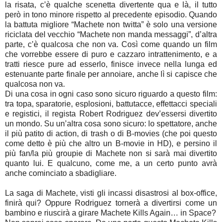
la risata, c’è qualche scenetta divertente qua e là, il tutto
però in tono minore rispetto al precedente episodio. Quando
la battuta migliore “Machete non twitta” è solo una versione
riciclata del vecchio “Machete non manda messaggi”, d’altra
parte, c’è qualcosa che non va. Così come quando un film
che vorrebbe essere di puro e cazzaro intrattenimento, e a
tratti riesce pure ad esserlo, finisce invece nella lunga ed
estenuante parte finale per annoiare, anche lì si capisce che
qualcosa non va.
Di una cosa in ogni caso sono sicuro riguardo a questo film:
tra topa, sparatorie, esplosioni, battutacce, effettacci speciali
e registici, il regista Robert Rodriguez dev’essersi divertito
un mondo. Su un’altra cosa sono sicuro: lo spettatore, anche
il più patito di action, di trash o di B-movies (che poi questo
come detto è più che altro un B-movie in HD), e persino il
più fan/la più groupie di Machete non si sarà mai divertito
quanto lui. E qualcuno, come me, a un certo punto avrà
anche cominciato a sbadigliare.
La saga di Machete, visti gli incassi disastrosi al box-office,
finirà qui? Oppure Rodriguez tornerà a divertirsi come un
bambino e riuscirà a girare Machete Kills Again… in Space?