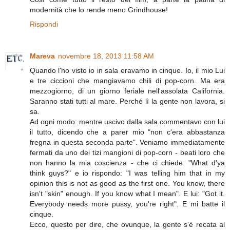
modernità che lo rende meno Grindhouse!
Rispondi
Mareva
novembre 18, 2013 11:58 AM
Quando l'ho visto io in sala eravamo in cinque. Io, il mio Lui
e tre ciccioni che mangiavamo chili di pop-corn. Ma era
mezzogiorno, di un giorno feriale nell'assolata California.
Saranno stati tutti al mare. Perché lì la gente non lavora, si
sa.
Ad ogni modo: mentre uscivo dalla sala commentavo con lui
il tutto, dicendo che a parer mio "non c'era abbastanza
fregna in questa seconda parte". Veniamo immediatamente
fermati da uno dei tizi mangioni di pop-corn - beati loro che
non hanno la mia coscienza - che ci chiede: "What d'ya
think guys?" e io rispondo: "I was telling him that in my
opinion this is not as good as the first one. You know, there
isn't "skin" enough. If you know what I mean". E lui: "Got it.
Everybody needs more pussy, you're right". E mi batte il
cinque.
Ecco, questo per dire, che ovunque, la gente s'è recata al