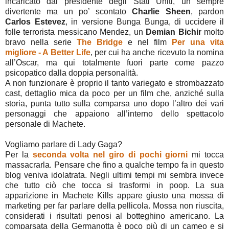
incaricato dal presidente degli Stati Uniti, un sempre
divertente ma un po’ scontato
Charlie Sheen
, pardon
Carlos Estevez
, in versione Bunga Bunga, di uccidere il
folle terrorista messicano Mendez, un
Demian Bichir
molto
bravo nella serie
The Bridge
e nel film
Per una vita
migliore - A Better Life
, per cui ha anche ricevuto la nomina
all’Oscar, ma qui totalmente fuori parte come pazzo
psicopatico dalla doppia personalità.
A non funzionare è proprio il tanto variegato e strombazzato
cast, dettaglio mica da poco per un film che, anziché sulla
storia, punta tutto sulla comparsa uno dopo l’altro dei vari
personaggi che appaiono all’interno dello spettacolo
personale di Machete.
Vogliamo parlare di Lady Gaga?
Per la
seconda volta nel giro di pochi giorni
mi tocca
massacrarla. Pensare che fino a qualche tempo fa in questo
blog veniva idolatrata. Negli ultimi tempi mi sembra invece
che tutto ciò che tocca si trasformi in poop. La sua
apparizione in Machete Kills appare giusto una mossa di
marketing per far parlare della pellicola. Mossa non riuscita,
considerati i risultati penosi al botteghino americano. La
comparsata della Germanotta è poco più di un cameo e si