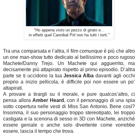
"Ho appena visto un pezzo di girato e...
in effetti quel Cannibal Pirl non ha tutti i torti."
Tra una comparsata e l’altra, il film comunque è più che altro
un one man-show tutto dedicato al bellissimo e poco rugoso
Machete/Danny Trejo. Un Machete qui agguerrito, ma
decisamente più attapirato rispetto al primo episodio. D’altra
parte se ti uccidono la tua
Jessica Alba
davanti agli occhi
proprio a inizio pellicola, è difficile poi non essere un po’
attapirati.
A provare a tirargli su il morale, e pure qualcos’altro, ci
pensa allora
Amber Heard
, con il personaggio di una spia
sotto copertura nelle vesti di Miss San Antonio. Bene così?
Insomma, il suo personaggio troppo stereotipato, lei troppo
castigata e la scenona di sesso in 3D con Machete, anziché
essere geniale o anche solo divertente come vorrebbe
essere, lascia il tempo che trova.