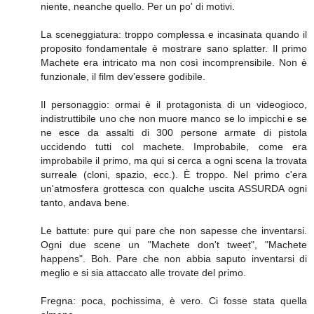
niente, neanche quello. Per un po' di motivi.
La sceneggiatura: troppo complessa e incasinata quando il
proposito fondamentale è mostrare sano splatter. Il primo
Machete era intricato ma non così incomprensibile. Non è
funzionale, il film dev'essere godibile.
Il personaggio: ormai è il protagonista di un videogioco,
indistruttibile uno che non muore manco se lo impicchi e se
ne esce da assalti di 300 persone armate di pistola
uccidendo tutti col machete. Improbabile, come era
improbabile il primo, ma qui si cerca a ogni scena la trovata
surreale (cloni, spazio, ecc.). È troppo. Nel primo c'era
un'atmosfera grottesca con qualche uscita ASSURDA ogni
tanto, andava bene.
Le battute: pure qui pare che non sapesse che inventarsi.
Ogni due scene un "Machete don't tweet", "Machete
happens". Boh. Pare che non abbia saputo inventarsi di
meglio e si sia attaccato alle trovate del primo.
Fregna: poca, pochissima, è vero. Ci fosse stata quella