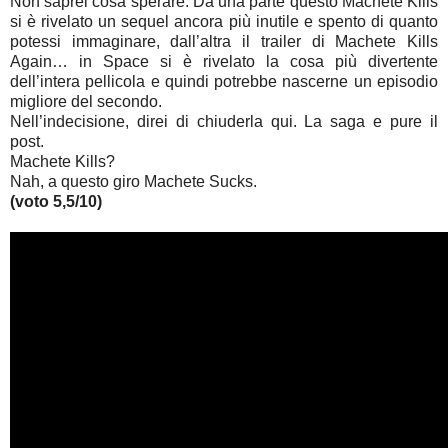
Non saprei cosa sperare. Da una parte questo Machete Kills
si è rivelato un sequel ancora più inutile e spento di quanto
potessi immaginare, dall’altra il trailer di Machete Kills
Again… in Space si è rivelato la cosa più divertente
dell’intera pellicola e quindi potrebbe nascerne un episodio
migliore del secondo.
Nell’indecisione, direi di chiuderla qui. La saga e pure il
post.
Machete Kills?
Nah, a questo giro Machete Sucks.
(voto 5,5/10)