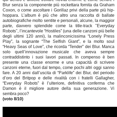
Blur senza la componente più rockettara fornita da Graham
Coxon, o come ascoltare i Gorillaz privi della parte più hip-
hoppara. L’album è più che altro una raccolta di ballate
autobiografiche molto sentite e personali, alcune, la maggior
parte, davvero splendide come la title-track "Everyday
Robots", l’incantevole “Hostiles” (una delle canzoni più belle
degli ultimi 120 anni), la malinconicissima “Lonely Press
Play”, la sognante “The Selfish Giant”, e la molto soul
“Heavy Seas of Love”, che ricorda “Tender” dei Blur. Manca
solo quell’innovazione musicale che aveva sempre
contraddistinto i suoi lavori passati. In compenso è ben
presente una classe enorme e una capacità di scrivere
canzoni eterne, fuori dal tempo, come pochi altri oggi sanno
fare. A 20 anni dall’uscita di “Parklife” dei Blur, del periodo
d’oro del Britpop e delle rivalità con i fratelli Gallagher,
“Everyday Robots” è l’ulteriore, definitiva conferma che
Damon è il migliore autore della sua generazione. Vi
sembra poco?
(voto 8/10)