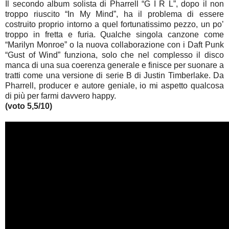
Il secondo album solista di Pharrell “G I R L”, dopo il non
troppo riuscito “In My Mind”, ha il problema di essere
costruito proprio intorno a quel fortunatissimo pezzo, un po’
troppo in fretta e furia. Qualche singola canzone come
“Marilyn Monroe” o la nuova collaborazione con i Daft Punk
“Gust of Wind” funziona, solo che nel complesso il disco
manca di una sua coerenza generale e finisce per suonare a
tratti come una versione di serie B di Justin Timberlake. Da
Pharrell, producer e autore geniale, io mi aspetto qualcosa
di più per farmi davvero happy.
(voto 5,5/10)