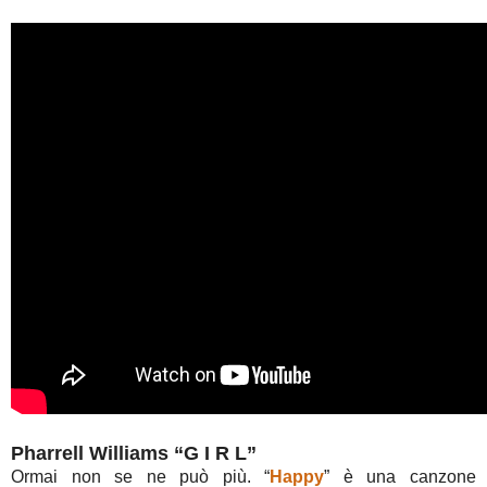
Pharrell Williams “G I R L”
Ormai non se ne può più. “
Happy
” è una canzone