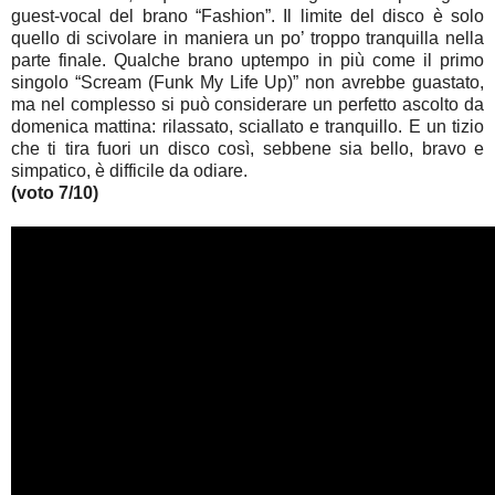
guest-vocal del brano “Fashion”. Il limite del disco è solo
quello di scivolare in maniera un po’ troppo tranquilla nella
parte finale. Qualche brano uptempo in più come il primo
singolo “Scream (Funk My Life Up)” non avrebbe guastato,
ma nel complesso si può considerare un perfetto ascolto da
domenica mattina: rilassato, sciallato e tranquillo. E un tizio
che ti tira fuori un disco così, sebbene sia bello, bravo e
simpatico, è difficile da odiare.
(voto 7/10)