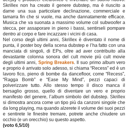
Skrillex non ha creato il genere dubstep, ma è riuscito a
darne una sua particolare declinazione, commerciale e
tamarra fin che si vuole, ma anche dannatamente efficace.
Musica che va suonata a massimo volume col subwoofer a
stecca, per assaporare in pieno i bassi, sentirseli pompare
dentro al corpo e fare incazzare i vicini di casa.
Nel corso degli ultimi anni, Skrillex è diventato il nome di
punta, il poster boy della scena dubstep e l’ha fatto con una
manciata di singoli, di EPs, oltre ad aver contribuito alla
devastante colonna sonora del cult movie più cult movie
degli ultimi anni,
Spring Breakers
. Il suo primo album vero
e proprio è arrivato solo adesso, si chiama “Recess” ed è un
lavoro fico, pieno di bombe da dancefloor, come “Recess”,
“Ragga Bomb” e “Ease My Mind”, pezzi capaci di
polverizzare tutto. Allo stesso tempo il disco manca il
bersaglio grosso, quello di diventare un vero e proprio
manifesto del genere, l’album simbolo del dubstep. Skrillex
si dimostra ancora come un tipo più da canzoni singole che
da long playing, ma quando alzerete il volume dei suoi pezzi
e sentirete le finestre tremare, potrete anche chiudere un
occhio (e un orecchio) su questo aspetto.
(voto 6,5/10)