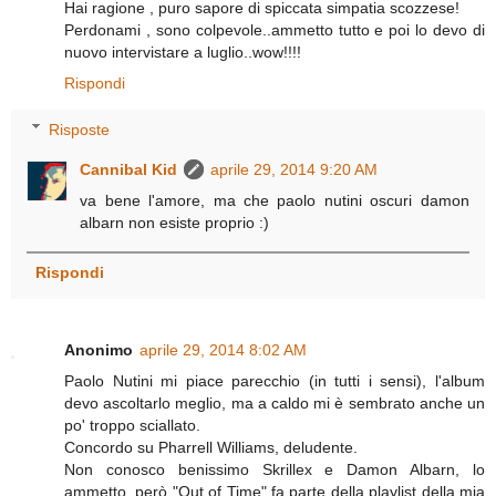
Hai ragione , puro sapore di spiccata simpatia scozzese!
Perdonami , sono colpevole..ammetto tutto e poi lo devo di
nuovo intervistare a luglio..wow!!!!
Rispondi
Risposte
Cannibal Kid
aprile 29, 2014 9:20 AM
va bene l'amore, ma che paolo nutini oscuri damon
albarn non esiste proprio :)
Rispondi
Anonimo
aprile 29, 2014 8:02 AM
Paolo Nutini mi piace parecchio (in tutti i sensi), l'album
devo ascoltarlo meglio, ma a caldo mi è sembrato anche un
po' troppo sciallato.
Concordo su Pharrell Williams, deludente.
Non conosco benissimo Skrillex e Damon Albarn, lo
ammetto, però "Out of Time" fa parte della playlist della mia