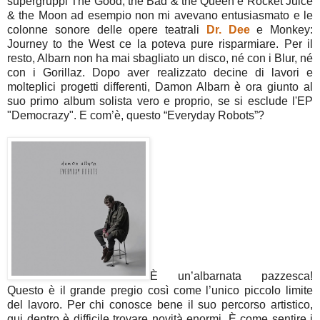
supergruppi The Good, the Bad & the Queen e Rocket Juice
& the Moon ad esempio non mi avevano entusiasmato e le
colonne sonore delle opere teatrali
Dr. Dee
e Monkey:
Journey to the West ce la poteva pure risparmiare. Per il
resto, Albarn non ha mai sbagliato un disco, né con i Blur, né
con i Gorillaz. Dopo aver realizzato decine di lavori e
molteplici progetti differenti, Damon Albarn è ora giunto al
suo primo album solista vero e proprio, se si esclude l'EP
"Democrazy". E com’è, questo “Everyday Robots”?
È un’albarnata pazzesca!
Questo è il grande pregio così come l’unico piccolo limite
del lavoro. Per chi conosce bene il suo percorso artistico,
qui dentro è difficile trovare novità enormi. È come sentire i