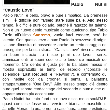
Paolo Nutini
“Caustic Love”
Paolo Nutini è bello, bravo e pure simpatico. Da premesse
simili, è difficile non farselo stare sulle balle. Allo stesso
tempo, è difficile pure odiarlo, perché il ragazzo ha talento.
Non è un nuovo genio musicale come qualcuno, tipo Fabio
Fazio all’ultimo
Sanremo
, vuole farci credere, però ha
talento. Con questo terzo album Paolo lo scozzese di origini
italiane dimostra di possedere anche un certo coraggio nel
proseguire per la sua strada. "Caustic Love" riesce a essere
un buon incrocio tra i sue primi due lavori, senza
ammiccamenti ai suoni cool o alle tendenze musicali del
momento. C’è dentro il gusto per le ballatone messo in
mostra soprattutto ai tempi dell’esordio (ricordate le
splendide "Last Request" e "Rewind"?), e confermato qui
con inedite doti da crooner, si senta la ballatona
strappamutande “One Day”. Allo stesso tempo c’è dentro
pure quel sapore retrò-vintage del secondo album e che qui
appare ancora più accentuato.
Paolo Nutini ha tirato fuori un nuovo disco molto soul/R&B,
quasi come se fosse una versione bianca e maschile di
Janelle Monae, la quale non a caso figura come prestigiosa