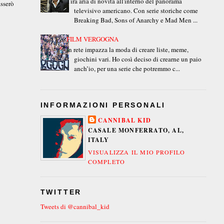
Tira aria di novità all'interno del panorama
asserò
televisivo americano. Con serie storiche come
Breaking Bad, Sons of Anarchy e Mad Men ...
FILM VERGOGNA
In rete impazza la moda di creare liste, meme,
giochini vari. Ho così deciso di crearne un paio
anch’io, per una serie che potremmo c...
INFORMAZIONI PERSONALI
CANNIBAL KID
CASALE MONFERRATO, AL,
ITALY
VISUALIZZA IL MIO PROFILO
COMPLETO
TWITTER
Tweets di @cannibal_kid