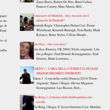
Zazie Beetz, Robert De Niro, Brett Cullen,
Frances Conroy, Marc Maron, Bill...
Il massacro di Dunkirk... hey, ma non era il
(pare)
miracolo di Dunkirk?
non ho
Dunkirk Regia: Christopher Nolan Cast: Fionn
pi di
Whitehead, Kenneth Branagh, Tom Hardy, Mark
 Ford,
Rylance, Harry Styles, Cillian Murph...
tto al
Lila dice... che cosa dice?
Lila dice (Francia, UK 2004) Titolo originale: Lila
ialba
dit ça Regia: Ziad Doueiri Sceneggiatura: Ziad
Doueiri, Mark Lawrence, ...
TAKEN 3 - L'ORA DELLA VENDETTA DI LIAM
NEESON NEI MIEI CONFRONTI
Taken 3 - L'ora della verità (Francia 2014) Titolo
originale: Taken 3 Regia: Olivier Megaton
Sceneggiatura: Luc Besson, Rob...
The Ring 3, il ritorno della bimbaminkia che
uccide
The Ring 3 Regia: F. Javier Gutiérrez Cast: Matilda