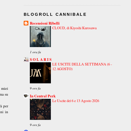
BLOGROLL CANNIBALE
Recensioni Ribelli
CLOUD, di Kiyoshi Kurosawa
1 ora fa
S O L A R I S
LE USCITE DELLA SETTIMANA (6 -
12 AGOSTO)
i miei
9 ore fa
ima su
In Central Perk
Le Uscite del 6 e 13 Agosto 2026
rà per
oni in
9 ore fa