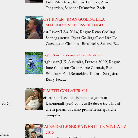
Lutz, Alex Roe, Johnny Galecki, Aimee
Teegarden, Vincent D'Onofrio, Zach ...
LOST RIVER - RYAN GOSLING E LA
MALEDIZIONE DI ESSERE FIGO
Lost River (USA 2014) Regia: Ryan Gosling
Sceneggiatura: Ryan Gosling Cast: Iain De
Caestecker, Christina Hendricks, Saoirse R...
Bright Star: la strana vita delle stelle
Bright star (UK, Australia, Francia 2009) Regia:
Jane Campion Cast: Abbie Cornish, Ben
Whishaw, Paul Schneider, Thomas Sangster,
Kerry Fox,...
FILMETTI COLLATERALI
Settimana di uscite discrete, magari non
, ed è
fenomenali, però con quelle due o tre visioni
che si preannunciano promettenti, qualche
riempitiv...
L'ALBA DELLE SERIE VIVENTI - LE NOVITÀ TV
2015
itata