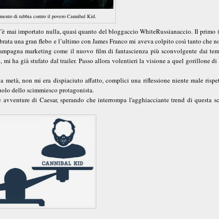
ento di rabbia contro il povero Cannibal Kid.
n’è mai importato nulla, quasi quanto del bloggaccio WhiteRussianaccio. Il primo 
brata una gran flebo e l’ultimo con James Franco mi aveva colpito così tanto che 
 campagna marketing come il nuovo film di fantascienza più sconvolgente dai tem
mi ha già stufato dal trailer. Passo allora volentieri la visione a quel gorillone di
a metà, non mi era dispiaciuto affatto, complici una riflessione niente male rispe
ruolo dello scimmiesco protagonista.
 avventure di Caesar, sperando che interrompa l'agghiacciante trend di questa sc