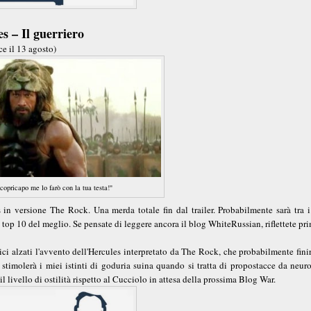
s – Il guerriero
ce il 13 agosto)
copricapo me lo farò con la tua testa!"
s in versione The Rock. Una merda totale fin dal trailer. Probabilmente sarà tra 
la top 10 del meglio. Se pensate di leggere ancora il blog WhiteRussian, riflettete pr
ci alzati l'avvento dell'Hercules interpretato da The Rock, che probabilmente fini
 stimolerà i miei istinti di goduria suina quando si tratta di propostacce da neur
il livello di ostilità rispetto al Cucciolo in attesa della prossima Blog War.