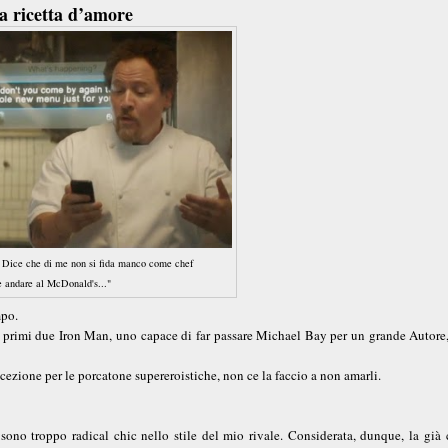
a ricetta d’amore
. Dice che di me non si fida manco come chef
e andare al McDonald's..."
mpo.
ei primi due Iron Man, uno capace di far passare Michael Bay per un grande Autore
ccezione per le porcatone supereroistiche, non ce la faccio a non amarli.
ono troppo radical chic nello stile del mio rivale. Considerata, dunque, la già c