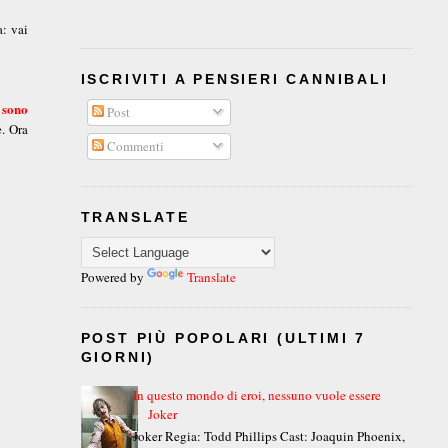
a: vai
ISCRIVITI A PENSIERI CANNIBALI
 sono
Post
e. Ora
Commenti
TRANSLATE
Powered by
Translate
POST PIÙ POPOLARI (ULTIMI 7
GIORNI)
In questo mondo di eroi, nessuno vuole essere
Joker
Joker Regia: Todd Phillips Cast: Joaquin Phoenix,