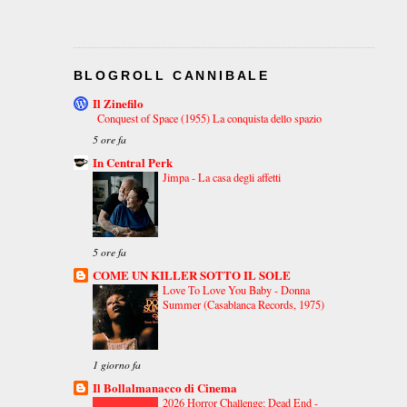
BLOGROLL CANNIBALE
Il Zinefilo
Conquest of Space (1955) La conquista dello spazio
5 ore fa
In Central Perk
Jimpa - La casa degli affetti
5 ore fa
COME UN KILLER SOTTO IL SOLE
Love To Love You Baby - Donna
Summer (Casablanca Records, 1975)
1 giorno fa
Il Bollalmanacco di Cinema
2026 Horror Challenge: Dead End -