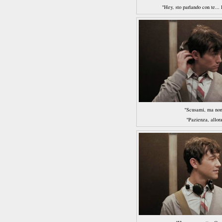
"Hey, sto parlando con te... 
"Scusami, ma non 
"Pazienza, allora