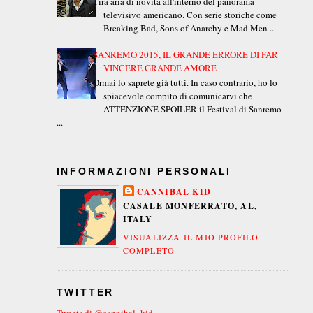
Tira aria di novità all'interno del panorama
televisivo americano. Con serie storiche come
Breaking Bad, Sons of Anarchy e Mad Men ...
SANREMO 2015, IL GRANDE ERRORE DI FAR
VINCERE GRANDE AMORE
Ormai lo saprete già tutti. In caso contrario, ho lo
spiacevole compito di comunicarvi che
ATTENZIONE SPOILER il Festival di Sanremo
...
INFORMAZIONI PERSONALI
CANNIBAL KID
CASALE MONFERRATO, AL,
ITALY
VISUALIZZA IL MIO PROFILO
COMPLETO
TWITTER
Tweets di @cannibal_kid