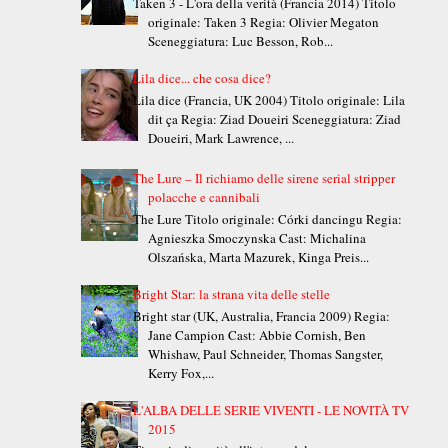
Taken 3 - L'ora della verità (Francia 2014) Titolo
originale: Taken 3 Regia: Olivier Megaton
Sceneggiatura: Luc Besson, Rob...
Lila dice... che cosa dice?
Lila dice (Francia, UK 2004) Titolo originale: Lila
dit ça Regia: Ziad Doueiri Sceneggiatura: Ziad
Doueiri, Mark Lawrence, ...
The Lure – Il richiamo delle sirene serial stripper
polacche e cannibali
The Lure Titolo originale: Córki dancingu Regia:
Agnieszka Smoczynska Cast: Michalina
Olszańska, Marta Mazurek, Kinga Preis...
Bright Star: la strana vita delle stelle
Bright star (UK, Australia, Francia 2009) Regia:
Jane Campion Cast: Abbie Cornish, Ben
Whishaw, Paul Schneider, Thomas Sangster,
Kerry Fox,...
L'ALBA DELLE SERIE VIVENTI - LE NOVITÀ TV
2015