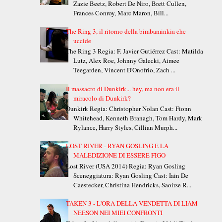
Zazie Beetz, Robert De Niro, Brett Cullen,
Frances Conroy, Marc Maron, Bill...
The Ring 3, il ritorno della bimbaminkia che
uccide
The Ring 3 Regia: F. Javier Gutiérrez Cast: Matilda
Lutz, Alex Roe, Johnny Galecki, Aimee
Teegarden, Vincent D'Onofrio, Zach ...
Il massacro di Dunkirk... hey, ma non era il
miracolo di Dunkirk?
Dunkirk Regia: Christopher Nolan Cast: Fionn
Whitehead, Kenneth Branagh, Tom Hardy, Mark
Rylance, Harry Styles, Cillian Murph...
LOST RIVER - RYAN GOSLING E LA
MALEDIZIONE DI ESSERE FIGO
Lost River (USA 2014) Regia: Ryan Gosling
Sceneggiatura: Ryan Gosling Cast: Iain De
Caestecker, Christina Hendricks, Saoirse R...
TAKEN 3 - L'ORA DELLA VENDETTA DI LIAM
NEESON NEI MIEI CONFRONTI