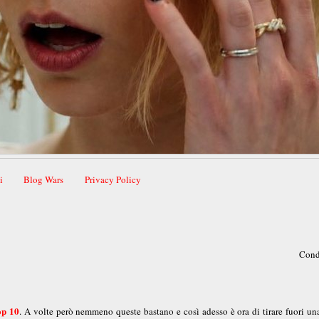
i
Blog Wars
Privacy Policy
Cond
op 10
. A volte però nemmeno queste bastano e così adesso è ora di tirare fuori un