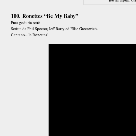
"Hey no, aspetta. Ora
100. Ronettes “Be My Baby”
Pura goduria retrò.
Scritta da Phil Spector, Jeff Barry ed Ellie Greenwich.
Cantano... le Ronettes!