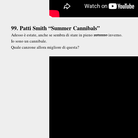
99. Patti Smith “Summer Cannibals”
Adesso è estate, anche se sembra di stare in pieno
autunno
inverno.
Io sono un cannibale.
Quale canzone allora migliore di questa?