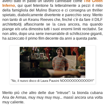
averci dato in pasto un lavoro cannibale come
The Green
Inferno
, qui quel fetentone fa letteralmente a pezzi il mito
della famigliola del Mulino Bianco e ci consegna un thriller
spietato, diabolicamente divertente e parecchio sexy. Merito
non tanto di un Keanu Reeves che, finché c'è da fare il DILF
architetto/dj affascinante se la cava ancora, ma quando
piange e/o urla dimostra tutti i suoi enormi limiti recitativi. Se
non altro, dopo una serie inenarrabile di schifezzone giganti,
ha azzeccato il primo film decente da anni a questa parte.
"No, il nuovo disco di Laura Pausini NOOOOOOOOOOOO!!!"
Merito più che altro delle due “intruse”: la bionda cubana
Ana de Armas, muy muy muy muy... massì ancora una volta
muy caliente.