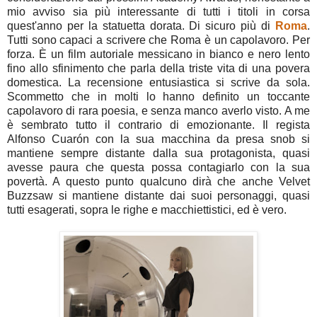
mio avviso sia più interessante di tutti i titoli in corsa
quest'anno per la statuetta dorata. Di sicuro più di
Roma
.
Tutti sono capaci a scrivere che Roma è un capolavoro. Per
forza. È un film autoriale messicano in bianco e nero lento
fino allo sfinimento che parla della triste vita di una povera
domestica. La recensione entusiastica si scrive da sola.
Scommetto che in molti lo hanno definito un toccante
capolavoro di rara poesia, e senza manco averlo visto. A me
è sembrato tutto il contrario di emozionante. Il regista
Alfonso Cuarón con la sua macchina da presa snob si
mantiene sempre distante dalla sua protagonista, quasi
avesse paura che questa possa contagiarlo con la sua
povertà. A questo punto qualcuno dirà che anche Velvet
Buzzsaw si mantiene distante dai suoi personaggi, quasi
tutti esagerati, sopra le righe e macchiettistici, ed è vero.