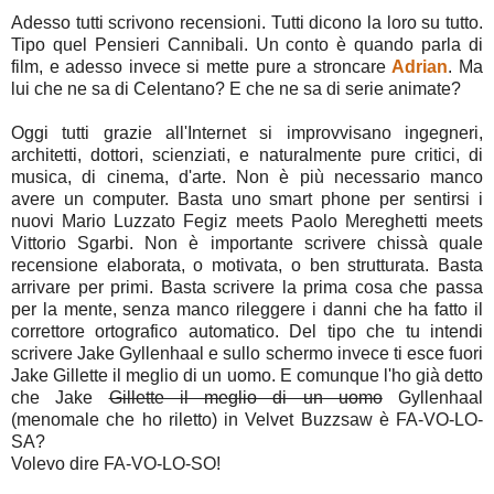
Adesso tutti scrivono recensioni. Tutti dicono la loro su tutto.
Tipo quel Pensieri Cannibali. Un conto è quando parla di
film, e adesso invece si mette pure a stroncare
Adrian
. Ma
lui che ne sa di Celentano? E che ne sa di serie animate?
Oggi tutti grazie all'Internet si improvvisano ingegneri,
architetti, dottori, scienziati, e naturalmente pure critici, di
musica, di cinema, d'arte. Non è più necessario manco
avere un computer. Basta uno smart phone per sentirsi i
nuovi Mario Luzzato Fegiz meets Paolo Mereghetti meets
Vittorio Sgarbi. Non è importante scrivere chissà quale
recensione elaborata, o motivata, o ben strutturata. Basta
arrivare per primi. Basta scrivere la prima cosa che passa
per la mente, senza manco rileggere i danni che ha fatto il
correttore ortografico automatico. Del tipo che tu intendi
scrivere Jake Gyllenhaal e sullo schermo invece ti esce fuori
Jake Gillette il meglio di un uomo. E comunque l'ho già detto
che Jake
Gillette il meglio di un uomo
Gyllenhaal
(menomale che ho riletto) in Velvet Buzzsaw è FA-VO-LO-
SA?
Volevo dire FA-VO-LO-SO!