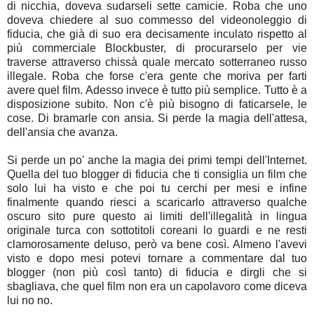
di nicchia, doveva sudarseli sette camicie. Roba che uno
doveva chiedere al suo commesso del videonoleggio di
fiducia, che già di suo era decisamente inculato rispetto al
più commerciale Blockbuster, di procurarselo per vie
traverse attraverso chissà quale mercato sotterraneo russo
illegale. Roba che forse c'era gente che moriva per farti
avere quel film. Adesso invece è tutto più semplice. Tutto è a
disposizione subito. Non c'è più bisogno di faticarsele, le
cose. Di bramarle con ansia. Si perde la magia dell'attesa,
dell'ansia che avanza.
Si perde un po' anche la magia dei primi tempi dell'Internet.
Quella del tuo blogger di fiducia che ti consiglia un film che
solo lui ha visto e che poi tu cerchi per mesi e infine
finalmente quando riesci a scaricarlo attraverso qualche
oscuro sito pure questo ai limiti dell'illegalità in lingua
originale turca con sottotitoli coreani lo guardi e ne resti
clamorosamente deluso, però va bene così. Almeno l'avevi
visto e dopo mesi potevi tornare a commentare dal tuo
blogger (non più così tanto) di fiducia e dirgli che si
sbagliava, che quel film non era un capolavoro come diceva
lui no no.