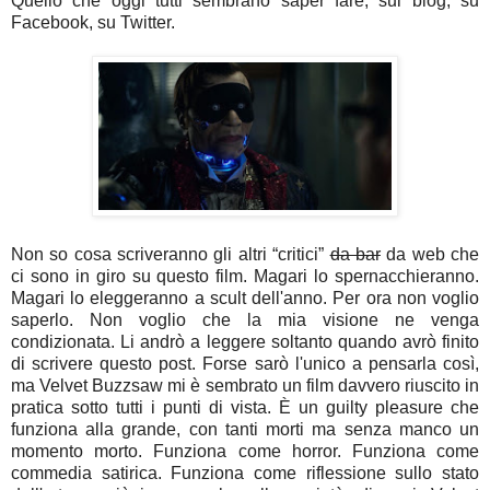
Quello che oggi tutti sembrano saper fare, sui blog, su
Facebook, su Twitter.
Non so cosa scriveranno gli altri “critici”
da bar
da web che
ci sono in giro su questo film. Magari lo spernacchieranno.
Magari lo eleggeranno a scult dell'anno. Per ora non voglio
saperlo. Non voglio che la mia visione ne venga
condizionata. Li andrò a leggere soltanto quando avrò finito
di scrivere questo post. Forse sarò l'unico a pensarla così,
ma Velvet Buzzsaw mi è sembrato un film davvero riuscito in
pratica sotto tutti i punti di vista. È un guilty pleasure che
funziona alla grande, con tanti morti ma senza manco un
momento morto. Funziona come horror. Funziona come
commedia satirica. Funziona come riflessione sullo stato