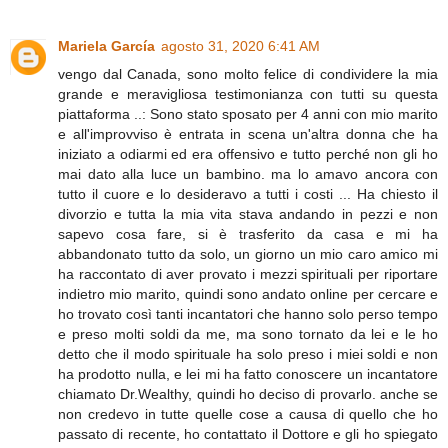
Mariela García
agosto 31, 2020 6:41 AM
vengo dal Canada, sono molto felice di condividere la mia
grande e meravigliosa testimonianza con tutti su questa
piattaforma ..: Sono stato sposato per 4 anni con mio marito
e all'improvviso è entrata in scena un'altra donna che ha
iniziato a odiarmi ed era offensivo e tutto perché non gli ho
mai dato alla luce un bambino. ma lo amavo ancora con
tutto il cuore e lo desideravo a tutti i costi ... Ha chiesto il
divorzio e tutta la mia vita stava andando in pezzi e non
sapevo cosa fare, si è trasferito da casa e mi ha
abbandonato tutto da solo, un giorno un mio caro amico mi
ha raccontato di aver provato i mezzi spirituali per riportare
indietro mio marito, quindi sono andato online per cercare e
ho trovato così tanti incantatori che hanno solo perso tempo
e preso molti soldi da me, ma sono tornato da lei e le ho
detto che il modo spirituale ha solo preso i miei soldi e non
ha prodotto nulla, e lei mi ha fatto conoscere un incantatore
chiamato Dr.Wealthy, quindi ho deciso di provarlo. anche se
non credevo in tutte quelle cose a causa di quello che ho
passato di recente, ho contattato il Dottore e gli ho spiegato