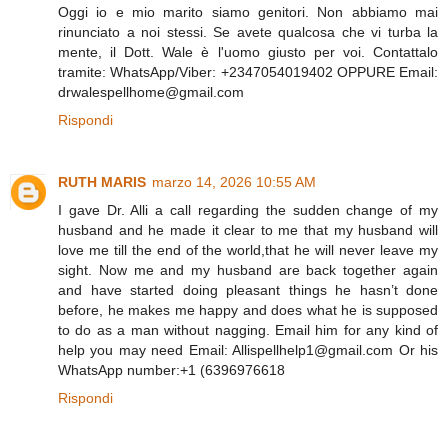
Oggi io e mio marito siamo genitori. Non abbiamo mai
rinunciato a noi stessi. Se avete qualcosa che vi turba la
mente, il Dott. Wale è l'uomo giusto per voi. Contattalo
tramite: WhatsApp/Viber: +2347054019402 OPPURE Email:
drwalespellhome@gmail.com
Rispondi
RUTH MARIS
marzo 14, 2026 10:55 AM
I gave Dr. Alli a call regarding the sudden change of my
husband and he made it clear to me that my husband will
love me till the end of the world,that he will never leave my
sight. Now me and my husband are back together again
and have started doing pleasant things he hasn’t done
before, he makes me happy and does what he is supposed
to do as a man without nagging. Email him for any kind of
help you may need Email: Allispellhelp1@gmail.com Or his
WhatsApp number:+1 (6396976618
Rispondi