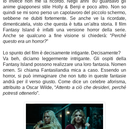
Io invece non me la ricordo. Negli anni '80 guardavo gli
anime giapponesi stile Holly & Benji e poco altro. Non so
quindi se mi sono perso un capolavoro del piccolo schermo,
sebbene ne dubiti fortemente. Se anche ve la ricordate,
dimenticatela, visto che questa è tutta un'altra storia. Il film
Fantasy Island è infatti una versione horror della serie.
Anche se qualcuno a fine visione si chiederà: “
Perché
questo era un horror?
”
Lo spunto del film è decisamente intigante. Decisamente?
Va beh, diciamo leggermente intrigante. Gli ospiti della
Fantasy Island possono realizzare una loro fantasia. Nomen
omen. Si chiama Fantasilandia mica a caso. Essendo un
horror, si può immaginare che non tutto in queste fantasie
andrà per il verso giusto. Come dice un celebre aforisma,
attribuito a Oscar Wilde, “
Attento a ciò che desideri, perché
potresti ottenerlo
”.