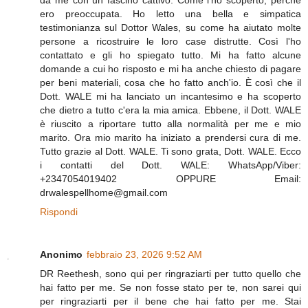
ero preoccupata. Ho letto una bella e simpatica
testimonianza sul Dottor Wales, su come ha aiutato molte
persone a ricostruire le loro case distrutte. Così l'ho
contattato e gli ho spiegato tutto. Mi ha fatto alcune
domande a cui ho risposto e mi ha anche chiesto di pagare
per beni materiali, cosa che ho fatto anch'io. È così che il
Dott. WALE mi ha lanciato un incantesimo e ha scoperto
che dietro a tutto c'era la mia amica. Ebbene, il Dott. WALE
è riuscito a riportare tutto alla normalità per me e mio
marito. Ora mio marito ha iniziato a prendersi cura di me.
Tutto grazie al Dott. WALE. Ti sono grata, Dott. WALE. Ecco
i contatti del Dott. WALE: WhatsApp/Viber:
+2347054019402 OPPURE Email:
drwalespellhome@gmail.com
Rispondi
Anonimo
febbraio 23, 2026 9:52 AM
DR Reethesh, sono qui per ringraziarti per tutto quello che
hai fatto per me. Se non fosse stato per te, non sarei qui
per ringraziarti per il bene che hai fatto per me. Stai