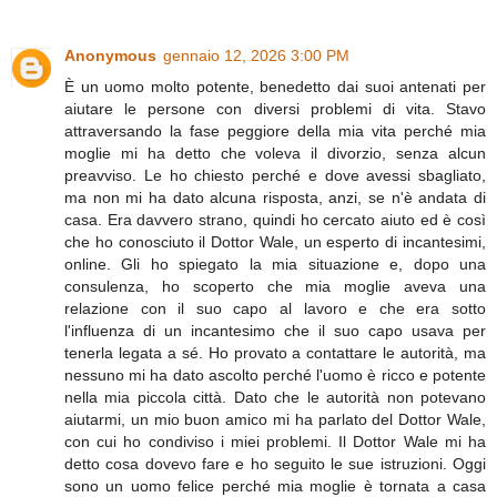
Anonymous
gennaio 12, 2026 3:00 PM
È un uomo molto potente, benedetto dai suoi antenati per
aiutare le persone con diversi problemi di vita. Stavo
attraversando la fase peggiore della mia vita perché mia
moglie mi ha detto che voleva il divorzio, senza alcun
preavviso. Le ho chiesto perché e dove avessi sbagliato,
ma non mi ha dato alcuna risposta, anzi, se n'è andata di
casa. Era davvero strano, quindi ho cercato aiuto ed è così
che ho conosciuto il Dottor Wale, un esperto di incantesimi,
online. Gli ho spiegato la mia situazione e, dopo una
consulenza, ho scoperto che mia moglie aveva una
relazione con il suo capo al lavoro e che era sotto
l'influenza di un incantesimo che il suo capo usava per
tenerla legata a sé. Ho provato a contattare le autorità, ma
nessuno mi ha dato ascolto perché l'uomo è ricco e potente
nella mia piccola città. Dato che le autorità non potevano
aiutarmi, un mio buon amico mi ha parlato del Dottor Wale,
con cui ho condiviso i miei problemi. Il Dottor Wale mi ha
detto cosa dovevo fare e ho seguito le sue istruzioni. Oggi
sono un uomo felice perché mia moglie è tornata a casa