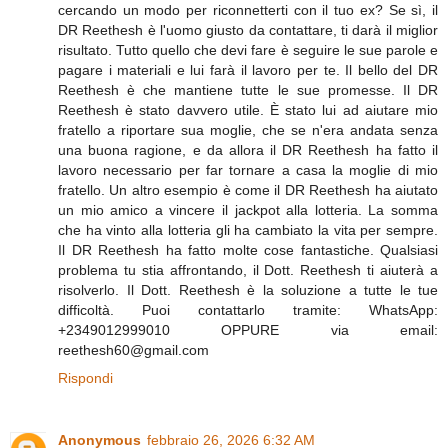
cercando un modo per riconnetterti con il tuo ex? Se sì, il
DR Reethesh è l'uomo giusto da contattare, ti darà il miglior
risultato. Tutto quello che devi fare è seguire le sue parole e
pagare i materiali e lui farà il lavoro per te. Il bello del DR
Reethesh è che mantiene tutte le sue promesse. Il DR
Reethesh è stato davvero utile. È stato lui ad aiutare mio
fratello a riportare sua moglie, che se n'era andata senza
una buona ragione, e da allora il DR Reethesh ha fatto il
lavoro necessario per far tornare a casa la moglie di mio
fratello. Un altro esempio è come il DR Reethesh ha aiutato
un mio amico a vincere il jackpot alla lotteria. La somma
che ha vinto alla lotteria gli ha cambiato la vita per sempre.
Il DR Reethesh ha fatto molte cose fantastiche. Qualsiasi
problema tu stia affrontando, il Dott. Reethesh ti aiuterà a
risolverlo. Il Dott. Reethesh è la soluzione a tutte le tue
difficoltà. Puoi contattarlo tramite: WhatsApp:
+2349012999010 OPPURE via email:
reethesh60@gmail.com
Rispondi
Anonymous
febbraio 26, 2026 6:32 AM