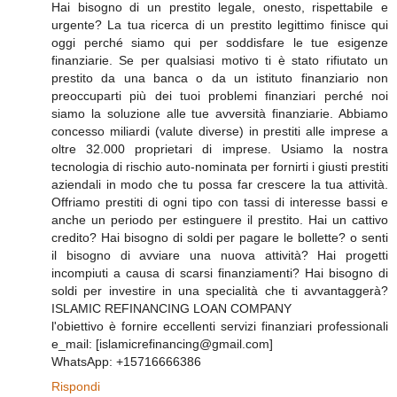
Hai bisogno di un prestito legale, onesto, rispettabile e
urgente? La tua ricerca di un prestito legittimo finisce qui
oggi perché siamo qui per soddisfare le tue esigenze
finanziarie. Se per qualsiasi motivo ti è stato rifiutato un
prestito da una banca o da un istituto finanziario non
preoccuparti più dei tuoi problemi finanziari perché noi
siamo la soluzione alle tue avversità finanziarie. Abbiamo
concesso miliardi (valute diverse) in prestiti alle imprese a
oltre 32.000 proprietari di imprese. Usiamo la nostra
tecnologia di rischio auto-nominata per fornirti i giusti prestiti
aziendali in modo che tu possa far crescere la tua attività.
Offriamo prestiti di ogni tipo con tassi di interesse bassi e
anche un periodo per estinguere il prestito. Hai un cattivo
credito? Hai bisogno di soldi per pagare le bollette? o senti
il bisogno di avviare una nuova attività? Hai progetti
incompiuti a causa di scarsi finanziamenti? Hai bisogno di
soldi per investire in una specialità che ti avvantaggerà?
ISLAMIC REFINANCING LOAN COMPANY
l'obiettivo è fornire eccellenti servizi finanziari professionali
e_mail: [islamicrefinancing@gmail.com]
WhatsApp: +15716666386
Rispondi