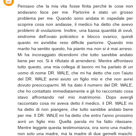
Pensavo che la mia vita fosse finita perché le cose non
andavano lisce per me. Partorire è stato un grosso
problema per me. Quando sono andata in ospedale per
scoprire cosa non andasse, il medico ha detto che avevo
problemi di ovulazione. Inoltre, una bassa quantità di ovuli,
sindrome dell'ovaio policistico e blocco ovarico, quindi
questo mi avrebbe reso difficile partorire. Quando mio
marito ha sentito questo, ha pianto ma non si è mai arreso.
Mi ha incoraggiato dicendomi che tutto sarebbe andato
bene per noi. Si è rifiutato di arrendersi. Mentre affrontavo
tutto questo, una mia collega di lavoro mi ha parlato di un
uomo di nome DR. WALE, che mi ha detto che con l'aiuto
del DR. WALE avrei avuto un figlio mio e che non avrei
dovuto preoccuparmi. Mi ha dato il numero del DR. WALE,
che ho contattato immediatamente e gli ho raccontato cosa
stavo affrontando nel mio matrimonio. Dopo avergli
raccontato cosa mi aveva detto il medico, il DR. WALE mi
ha detto di non piangere, che tutto sarebbe andato bene
per me. Il DR. WALE mi ha detto che entro l'anno prossimo
avrò un figlio mio. Quella parola mi ha fatto rilassare.
Mentre leggete questa testimonianza, ora sono una madre,
non solo una madre, ma la madre di due gemelli maschi.