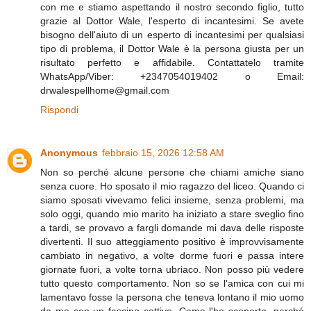
con me e stiamo aspettando il nostro secondo figlio, tutto
grazie al Dottor Wale, l'esperto di incantesimi. Se avete
bisogno dell'aiuto di un esperto di incantesimi per qualsiasi
tipo di problema, il Dottor Wale è la persona giusta per un
risultato perfetto e affidabile. Contattatelo tramite
WhatsApp/Viber: +2347054019402 o Email:
drwalespellhome@gmail.com
Rispondi
Anonymous
febbraio 15, 2026 12:58 AM
Non so perché alcune persone che chiami amiche siano
senza cuore. Ho sposato il mio ragazzo del liceo. Quando ci
siamo sposati vivevamo felici insieme, senza problemi, ma
solo oggi, quando mio marito ha iniziato a stare sveglio fino
a tardi, se provavo a fargli domande mi dava delle risposte
divertenti. Il suo atteggiamento positivo è improvvisamente
cambiato in negativo, a volte dorme fuori e passa intere
giornate fuori, a volte torna ubriaco. Non posso più vedere
tutto questo comportamento. Non so se l'amica con cui mi
lamentavo fosse la persona che teneva lontano il mio uomo
da me con un fascino cattivo. Come l'ho scoperto, perché