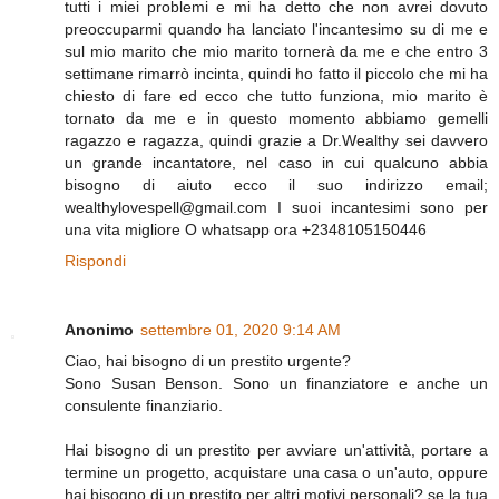
tutti i miei problemi e mi ha detto che non avrei dovuto
preoccuparmi quando ha lanciato l'incantesimo su di me e
sul mio marito che mio marito tornerà da me e che entro 3
settimane rimarrò incinta, quindi ho fatto il piccolo che mi ha
chiesto di fare ed ecco che tutto funziona, mio ​​marito è
tornato da me e in questo momento abbiamo gemelli
ragazzo e ragazza, quindi grazie a Dr.Wealthy sei davvero
un grande incantatore, nel caso in cui qualcuno abbia
bisogno di aiuto ecco il suo indirizzo email;
wealthylovespell@gmail.com I suoi incantesimi sono per
una vita migliore O whatsapp ora +2348105150446
Rispondi
Anonimo
settembre 01, 2020 9:14 AM
Ciao, hai bisogno di un prestito urgente?
Sono Susan Benson. Sono un finanziatore e anche un
consulente finanziario.
Hai bisogno di un prestito per avviare un'attività, portare a
termine un progetto, acquistare una casa o un'auto, oppure
hai bisogno di un prestito per altri motivi personali? se la tua