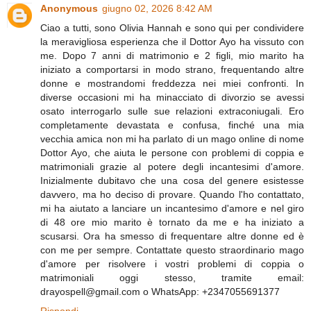
Anonymous
giugno 02, 2026 8:42 AM
Ciao a tutti, sono Olivia Hannah e sono qui per condividere
la meravigliosa esperienza che il Dottor Ayo ha vissuto con
me. Dopo 7 anni di matrimonio e 2 figli, mio ​​marito ha
iniziato a comportarsi in modo strano, frequentando altre
donne e mostrandomi freddezza nei miei confronti. In
diverse occasioni mi ha minacciato di divorzio se avessi
osato interrogarlo sulle sue relazioni extraconiugali. Ero
completamente devastata e confusa, finché una mia
vecchia amica non mi ha parlato di un mago online di nome
Dottor Ayo, che aiuta le persone con problemi di coppia e
matrimoniali grazie al potere degli incantesimi d'amore.
Inizialmente dubitavo che una cosa del genere esistesse
davvero, ma ho deciso di provare. Quando l'ho contattato,
mi ha aiutato a lanciare un incantesimo d'amore e nel giro
di 48 ore mio marito è tornato da me e ha iniziato a
scusarsi. Ora ha smesso di frequentare altre donne ed è
con me per sempre. Contattate questo straordinario mago
d'amore per risolvere i vostri problemi di coppia o
matrimoniali oggi stesso, tramite email:
drayospell@gmail.com o WhatsApp: +2347055691377
Rispondi