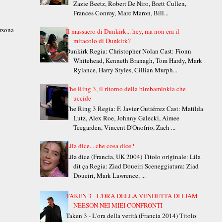
Zazie Beetz, Robert De Niro, Brett Cullen,
Frances Conroy, Marc Maron, Bill...
ersona
Il massacro di Dunkirk... hey, ma non era il
miracolo di Dunkirk?
Dunkirk Regia: Christopher Nolan Cast: Fionn
Whitehead, Kenneth Branagh, Tom Hardy, Mark
Rylance, Harry Styles, Cillian Murph...
The Ring 3, il ritorno della bimbaminkia che
uccide
The Ring 3 Regia: F. Javier Gutiérrez Cast: Matilda
Lutz, Alex Roe, Johnny Galecki, Aimee
Teegarden, Vincent D'Onofrio, Zach ...
Lila dice... che cosa dice?
Lila dice (Francia, UK 2004) Titolo originale: Lila
dit ça Regia: Ziad Doueiri Sceneggiatura: Ziad
Doueiri, Mark Lawrence, ...
TAKEN 3 - L'ORA DELLA VENDETTA DI LIAM
NEESON NEI MIEI CONFRONTI
Taken 3 - L'ora della verità (Francia 2014) Titolo