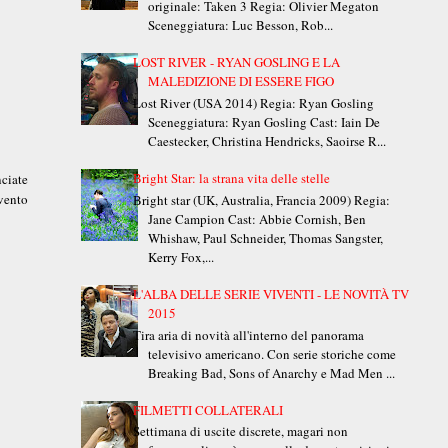
originale: Taken 3 Regia: Olivier Megaton
Sceneggiatura: Luc Besson, Rob...
LOST RIVER - RYAN GOSLING E LA
MALEDIZIONE DI ESSERE FIGO
Lost River (USA 2014) Regia: Ryan Gosling
Sceneggiatura: Ryan Gosling Cast: Iain De
Caestecker, Christina Hendricks, Saoirse R...
Bright Star: la strana vita delle stelle
ciate
vento
Bright star (UK, Australia, Francia 2009) Regia:
Jane Campion Cast: Abbie Cornish, Ben
Whishaw, Paul Schneider, Thomas Sangster,
Kerry Fox,...
L'ALBA DELLE SERIE VIVENTI - LE NOVITÀ TV
2015
Tira aria di novità all'interno del panorama
televisivo americano. Con serie storiche come
Breaking Bad, Sons of Anarchy e Mad Men ...
FILMETTI COLLATERALI
Settimana di uscite discrete, magari non