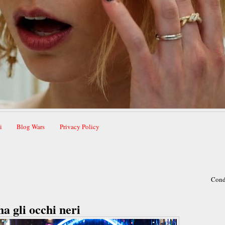
i
Blog Wars
Privacy Policy
Cond
a gli occhi neri