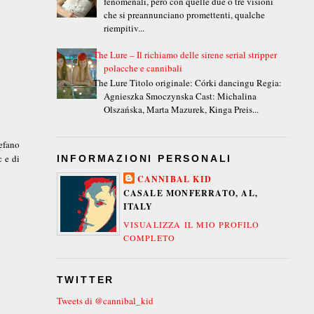
fenomenali, però con quelle due o tre visioni
che si preannunciano promettenti, qualche
riempitiv...
The Lure – Il richiamo delle sirene serial stripper
polacche e cannibali
The Lure Titolo originale: Córki dancingu Regia:
Agnieszka Smoczynska Cast: Michalina
Olszańska, Marta Mazurek, Kinga Preis...
efano
c e di
INFORMAZIONI PERSONALI
CANNIBAL KID
CASALE MONFERRATO, AL,
ITALY
VISUALIZZA IL MIO PROFILO
COMPLETO
TWITTER
Tweets di @cannibal_kid