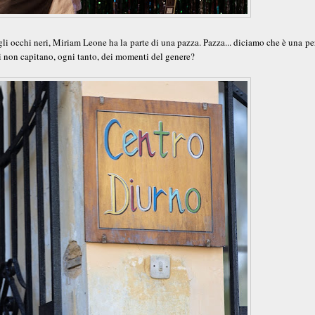
i occhi neri, Miriam Leone ha la parte di una pazza. Pazza... diciamo che è una p
hi non capitano, ogni tanto, dei momenti del genere?