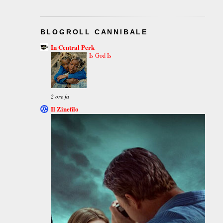
BLOGROLL CANNIBALE
In Central Perk
Is God Is
2 ore fa
Il Zinefilo