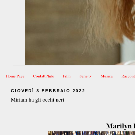
Home Page
Contatti/Info
Film
Serie tv
Musica
Raccont
GIOVEDÌ 3 FEBBRAIO 2022
Miriam ha gli occhi neri
Marilyn h