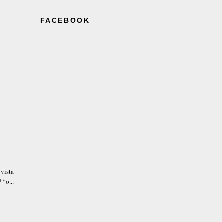
FACEBOOK
vista
**o...