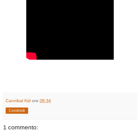
Cannibal Kid
ore
08:34
Condividi
1 commento: