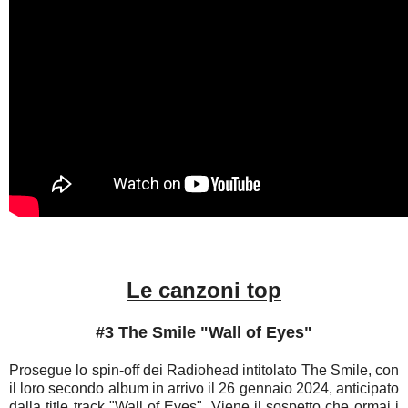
Le canzoni top
#3 The Smile "Wall of Eyes"
Prosegue lo spin-off dei Radiohead intitolato The Smile, con
il loro secondo album in arrivo il 26 gennaio 2024, anticipato
dalla title track "Wall of Eyes". Viene il sospetto che ormai i