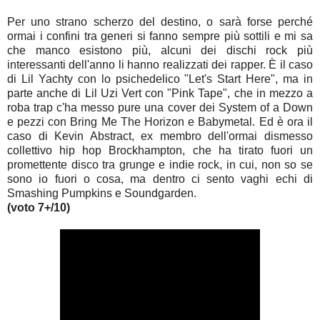
Per uno strano scherzo del destino, o sarà forse perché
ormai i confini tra generi si fanno sempre più sottili e mi sa
che manco esistono più, alcuni dei dischi rock più
interessanti dell'anno li hanno realizzati dei rapper.
È il caso
di Lil Yachty con lo psichedelico "Let's Start Here", ma in
parte anche di Lil Uzi Vert con "Pink Tape", che in mezzo a
roba trap c'ha messo pure una cover dei System of a Down
e pezzi con Bring Me The Horizon e Babymetal. Ed è ora il
caso di Kevin Abstract, ex membro dell'ormai dismesso
collettivo hip hop Brockhampton, che ha tirato fuori un
promettente disco tra grunge e indie rock, in cui, non so se
sono io fuori o cosa, ma dentro ci sento vaghi echi di
Smashing Pumpkins e Soundgarden.
(voto 7+/10)