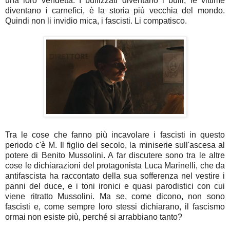
una loro vendetta. I bullizzati diventano i bulli, le vittime
diventano i carnefici, è la storia più vecchia del mondo.
Quindi non li invidio mica, i fascisti. Li compatisco.
Tra le cose che fanno più incavolare i fascisti in questo
periodo c'è M. Il figlio del secolo, la miniserie sull'ascesa al
potere di Benito Mussolini. A far discutere sono tra le altre
cose le dichiarazioni del protagonista Luca Marinelli, che da
antifascista ha raccontato della sua sofferenza nel vestire i
panni del duce, e i toni ironici e quasi parodistici con cui
viene ritratto Mussolini. Ma se, come dicono, non sono
fascisti e, come sempre loro stessi dichiarano, il fascismo
ormai non esiste più, perché si arrabbiano tanto?