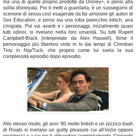
ma una di quelle proprio prodotte da Disney+, e pensi alla
solita disneyata. Poi ti metti a guardarla, è un susseguirsi di
scenone di sesso così esagerate da far arrossire gli autori di
Sex Education, e pensi sia una roba parecchio kitsch, una
cringiata. Poi vai avanti e i personaggi, inizialmente quasi
tutti odiosi, si rivelano nella loro umanità. Su tutti Rupert
Campbell-Black (interpretato da Alex Hassell), forse il
personaggio più libertino visto in tv dai tempi di Christian
Troy in Nip/Tuck, che proprio come lui svela la sua
complessità episodio dopo episodio.
Allo stesso modo, gli anni '80 molto british e un pizzico trash
di Rivals si rivelano un guilty pleasure cui all'inizio opponi
resistenza e a cui poi ti abbandoni completamente. Gioiendo