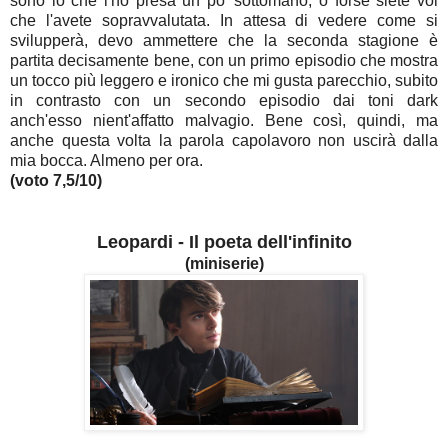
sono io che l'ho presa un po' sottomano, o forse siete voi
che l'avete sopravvalutata. In attesa di vedere come si
svilupperà, devo ammettere che la seconda stagione è
partita decisamente bene, con un primo episodio che mostra
un tocco più leggero e ironico che mi gusta parecchio, subito
in contrasto con un secondo episodio dai toni dark
anch'esso nient'affatto malvagio.
Bene così, quindi, ma
anche questa volta la parola capolavoro non uscirà dalla
mia bocca. Almeno per ora.
(voto 7,5/10)
Leopardi - Il poeta dell'infinito
(miniserie)