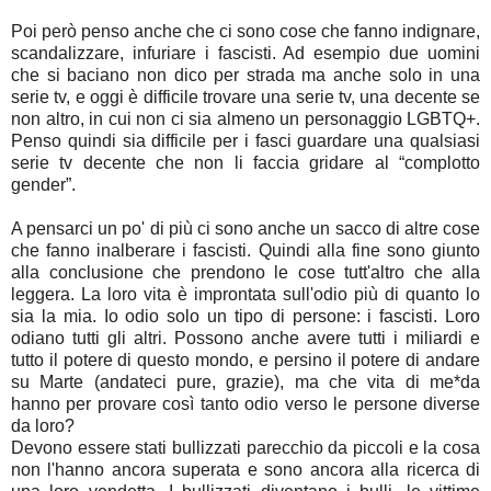
Poi però penso anche che ci sono cose che fanno indignare,
scandalizzare, infuriare i fascisti. Ad esempio due uomini
che si baciano non dico per strada ma anche solo in una
serie tv, e oggi è difficile trovare una serie tv, una decente se
non altro, in cui non ci sia almeno un personaggio LGBTQ+.
Penso quindi sia difficile per i fasci guardare una qualsiasi
serie tv decente che non li faccia gridare al “complotto
gender”.
A pensarci un po' di più ci sono anche un sacco di altre cose
che fanno inalberare i fascisti. Quindi alla fine sono giunto
alla conclusione che prendono le cose tutt'altro che alla
leggera. La loro vita è improntata sull'odio più di quanto lo
sia la mia. Io odio solo un tipo di persone: i fascisti. Loro
odiano tutti gli altri. Possono anche avere tutti i miliardi e
tutto il potere di questo mondo, e persino il potere di andare
su Marte (andateci pure, grazie), ma che vita di me*da
hanno per provare così tanto odio verso le persone diverse
da loro?
Devono essere stati bullizzati parecchio da piccoli e la cosa
non l'hanno ancora superata e sono ancora alla ricerca di