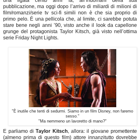
una figata cento anni fa, all’indomani della sua
pubblicazione, ma oggi dopo l’arrivo di miliardi di milioni di
film/romanzi/serie tv sci-fi simili non è che sia proprio di
primo pelo. È una pellicola che, al limite, ci sarebbe potuta
stare bene negli anni ’90, visto anche il look da capellone
grunge del protagonista Taylor Kitsch, già visto nell’ottima
serie Friday Night Lights.
"È inutile che tenti di sedurmi. Siamo in un film Disney, non faremo
sesso."
"Ma nemmeno un lavoretto di mano?"
E parliamo di
Taylor Kitsch
, allora: il giovane promettente
(almeno prima di questo film) attore innanzitutto dovrebbe