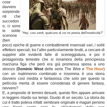
cose
davvero
sorprende
nti che
succedon
o, ci sono
le solite
"Hey, cosi verdi, qualcuno di voi mi presta dell'insetticida?"
scenone
(ben
poco) epiche di guerre e combattimenti insensati vari, i soliti
effettoni speciali, tra l’altro particolarmente brutti, a cercare di
supplire alle evidenti falle di sceneggiatura, e poi il
protagonista terrestre che si innamora della principessa
marziana figa che però era già promessa sposa a uno
stronzo (
Dominic West
delle serie The Wire e
The Hour
)
con un matrimonio combinato e insomma è una storia
davvero così inedita e fantasiosa che solo per questo la
pellicola merita di essere considerata di genere fantasy,
nevvero?
E, a proposito di termini desueti, questo film appare arrivare
in leggero ritardo sui tempi. Giusto di un secolo. La storia da
cui è tratto poteva infatti sembrare originale e magari persino