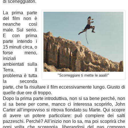
di sceneggiatori.
La prima parte
del film non è
neanche così
male. Sul serio.
E con prima
parte intendo i
15 minuti circa, o
forse meno,
iniziali
ambientati sulla
Terra. Il
problema è tutta
"Scorreggiare ti mette le aaali!"
la seconda
parte, che fa risultare il film eccessivamente lungo. Giusto di
quelle due ore di troppo.
Dopo la prima parte introduttiva, non si sa bene perché, non
si sa bene per come, manco ci interessa scoprirlo, John
Carter all’improvviso si ritrova fiondato su Marte. Qui scopre
di avere un potere particolare: può compiere dei salti
pazzeschi. Perché? All’inizio non lo sa, ma poi scoprirà che
ogni volta che scoreggia, liberandosi del gas corporeo