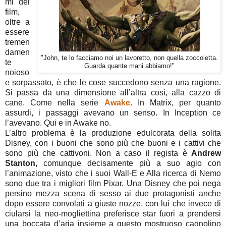
mi del
film,
oltre a
essere
tremen
damen
"John, te lo facciamo noi un lavoretto, non quella zoccoletta.
te
Guarda quante mani abbiamo!"
noioso
e sorpassato, è che le cose succedono senza una ragione.
Si passa da una dimensione all’altra così, alla cazzo di
cane. Come nella serie
Awake
. In Matrix, per quanto
assurdi, i passaggi avevano un senso. In Inception ce
l’avevano. Qui e in Awake no.
L’altro problema è la produzione edulcorata della solita
Disney, con i buoni che sono più che buoni e i cattivi che
sono più che cattivoni. Non a caso il regista è
Andrew
Stanton
, comunque decisamente più a suo agio con
l’animazione, visto che i suoi Wall-E e Alla ricerca di Nemo
sono due tra i migliori film Pixar. Una Disney che poi nega
persino mezza scena di sesso ai due protagonisti anche
dopo essere convolati a giuste nozze, con lui che invece di
ciularsi la neo-mogliettina preferisce star fuori a prendersi
una boccata d’aria insieme a questo mostruoso cagnolino