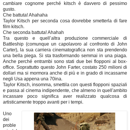
cambiare cognome perché kitsch è davvero di pessimo
gusto.
Che battuta! Ahahaha
Taylor Kitsch per seconda cosa dovrebbe smetterla di fare
film kitsch.
Che seconda battuta! Ahahah
Tra questo e quell’altra produzione commerciale di
Battleship (comunque un capolavoro al confronto di John
Carter), la sua carriera cinematografica non sta prendendo
una bella piega. Si sta trasformando semmai in una piaga.
Anche perché entrambi sono stati due bei flopponi al box-
office. Soprattutto questo John Farter, costato 250 milioni di
dollari ma si mormora anche di più e in grado di incassarne
negli Usa appena una 70ina.
Taylor Kitsch, insomma, smettila con questi flopponi spaziali
e passa al cinema indipendente, che almeno in quell'ambito
incassare poco significa aver realizzato qualcosa di
artisticamente troppo avanti per i tempi.
Uno
dei
proble