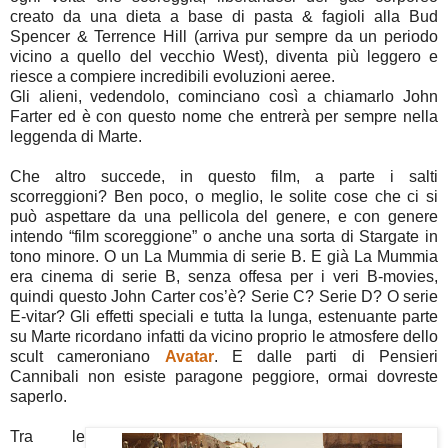
creato da una dieta a base di pasta & fagioli alla Bud
Spencer & Terrence Hill (arriva pur sempre da un periodo
vicino a quello del vecchio West), diventa più leggero e
riesce a compiere incredibili evoluzioni aeree.
Gli alieni, vedendolo, cominciano così a chiamarlo John
Farter ed è con questo nome che entrerà per sempre nella
leggenda di Marte.
Che altro succede, in questo film, a parte i salti
scorreggioni? Ben poco, o meglio, le solite cose che ci si
può aspettare da una pellicola del genere, e con genere
intendo “film scoreggione” o anche una sorta di Stargate in
tono minore. O un La Mummia di serie B. E già La Mummia
era cinema di serie B, senza offesa per i veri B-movies,
quindi questo John Carter cos’è? Serie C? Serie D? O serie
E-vitar? Gli effetti speciali e tutta la lunga, estenuante parte
su Marte ricordano infatti da vicino proprio le atmosfere dello
scult cameroniano
Avatar
. E dalle parti di Pensieri
Cannibali non esiste paragone peggiore, ormai dovreste
saperlo.
Tra le