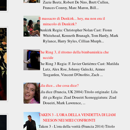
Zazie Beetz, Robert De Niro, Brett Cullen,
Frances Conroy, Marc Maron, Bill...
Il massacro di Dunkirk... hey, ma non era il
miracolo di Dunkirk?
Dunkirk Regia: Christopher Nolan Cast: Fionn
Whitehead, Kenneth Branagh, Tom Hardy, Mark
Rylance, Harry Styles, Cillian Murph...
The Ring 3, il ritorno della bimbaminkia che
uccide
The Ring 3 Regia: F. Javier Gutiérrez Cast: Matilda
Lutz, Alex Roe, Johnny Galecki, Aimee
Teegarden, Vincent D'Onofrio, Zach ...
Lila dice... che cosa dice?
Lila dice (Francia, UK 2004) Titolo originale: Lila
dit ça Regia: Ziad Doueiri Sceneggiatura: Ziad
Doueiri, Mark Lawrence, ...
TAKEN 3 - L'ORA DELLA VENDETTA DI LIAM
NEESON NEI MIEI CONFRONTI
Taken 3 - L'ora della verità (Francia 2014) Titolo