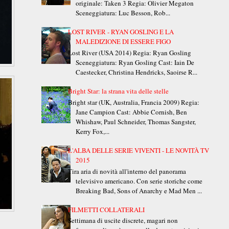
originale: Taken 3 Regia: Olivier Megaton
Sceneggiatura: Luc Besson, Rob...
LOST RIVER - RYAN GOSLING E LA
MALEDIZIONE DI ESSERE FIGO
Lost River (USA 2014) Regia: Ryan Gosling
Sceneggiatura: Ryan Gosling Cast: Iain De
Caestecker, Christina Hendricks, Saoirse R...
Bright Star: la strana vita delle stelle
Bright star (UK, Australia, Francia 2009) Regia:
Jane Campion Cast: Abbie Cornish, Ben
Whishaw, Paul Schneider, Thomas Sangster,
Kerry Fox,...
L'ALBA DELLE SERIE VIVENTI - LE NOVITÀ TV
2015
Tira aria di novità all'interno del panorama
televisivo americano. Con serie storiche come
Breaking Bad, Sons of Anarchy e Mad Men ...
FILMETTI COLLATERALI
Settimana di uscite discrete, magari non