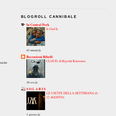
BLOGROLL CANNIBALE
In Central Perk
Is God Is
41 minuti fa
Recensioni Ribelli
CLOUD, di Kiyoshi Kurosawa
uscite
16 ore fa
S O L A R I S
LE USCITE DELLA SETTIMANA (6 -
12 AGOSTO)
1 giorno fa