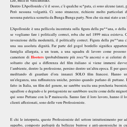
Lee, mica di Vaticanleaks.
Dentro L’Apollonide c’è il sesso, c’è qualche sc*pata, ci sono alcune (anzi, 
Però nessuna volgarità. Ci sono stranezze, richieste molto particolari d
nessuna patetica scenetta da Bunga Bunga party. Non che sia mai stato a u
L’Apollonide è una pellicola incentrata sulla figura della pu**ana, o della 
se vogliamo fare i politically correct, roba che nel 1899 mica esisteva. 
invenzione della modernità, il politically correct. Figura della pu**ana 
una sua assoluta dignità. Far parte del gogol bordello significa apparte
famiglia allargata, a un team, a una squadra di lavoro come possono 
Hooters
cameriere di
(probabilmente più zocc*le ancora) o ai celerini d
soltanto che qui a differenza del film italiano si viene immersi davve
l’ambiente, dentro la professione, persino dentro un’altra epoca. È per ques
meditando di guardare d’ora innanzi SOLO film francesi. Hanno un
un’eleganza, una raffinatezza uniche, persino quando parlano di puttane. 
fatto in Italia, un film del genere, ne sarebbe uscita una porcheria buonist
squallore e degrado e le protagoniste ne sarebbero uscite come delle mignot
qui sono Puttane con la P maiuscola. Sanno fare il loro lavoro, hanno il lo
clienti affezionati, sono delle vere Professioniste.
E chi le interpreta, queste Professioniste del settore intrattenimento per 
superbo, composto perlopiù da bellezze burrose e anti-anoressiche in cu