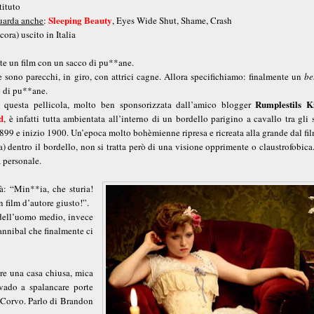
tituto
Sleeping Beauty
guarda anche
:
, Eyes Wide Shut, Shame, Crash
ora) uscito in Italia
te un film con un sacco di pu**ane.
e sono parecchi, in giro, con attrici cagne. Allora specifichiamo: finalmente un
be
 di pu**ane.
Rumplestils K
i questa pellicola, molto ben sponsorizzata dall’amico blogger
d
, è infatti tutta ambientata all’interno di un bordello parigino a cavallo tra gli 
 1899 e inizio 1900. Un’epoca molto bohèmienne ripresa e ricreata alla grande dal fil
 dentro il bordello, non si tratta però di una visione opprimente o claustrofobica
a personale.
: “Min**ia, che sturia!
 film d’autore giusto!”.
o dell’uomo medio, invece
annibal che finalmente ci
pre una casa chiusa, mica
vado a spalancare porte
 Corvo. Parlo di Brandon