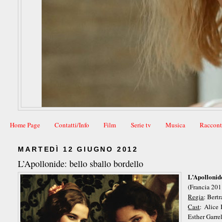
Home Page
Contatti/Info
Film
Serie tv
Musica
Raccont
MARTEDÌ 12 GIUGNO 2012
L’Apollonide: bello sballo bordello
L’Apollonide
(Francia 201
Regia
: Bert
Cast
: Alice
Esther Garre