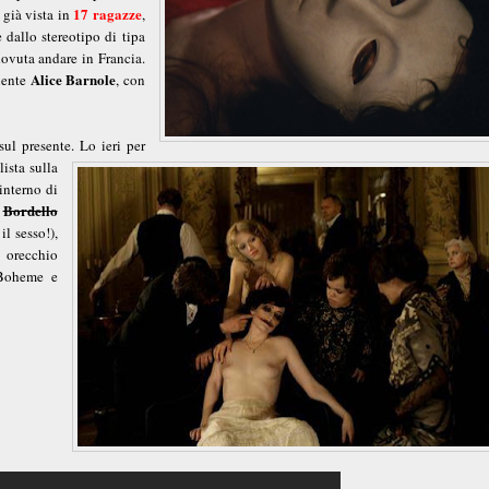
17 ragazze
s già vista in
,
e dallo stereotipo di tipa
ovuta andare in Francia.
Alice Barnole
diente
, con
ul presente. Lo ieri per
lista sulla
interno di
d
Bordello
il sesso!),
 orecchio
 Boheme e