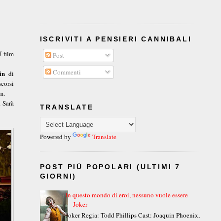
ISCRIVITI A PENSIERI CANNIBALI
l
film
Post
Commenti
in
di
scorsi
m.
. Sarà
TRANSLATE
Powered by
Translate
POST PIÙ POPOLARI (ULTIMI 7
GIORNI)
In questo mondo di eroi, nessuno vuole essere
Joker
Joker Regia: Todd Phillips Cast: Joaquin Phoenix,