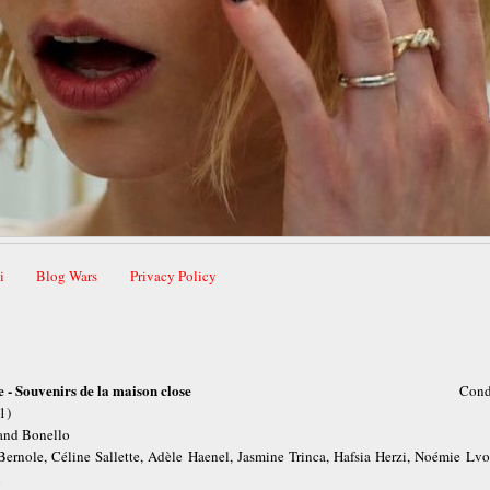
i
Blog Wars
Privacy Policy
 - Souvenirs de la maison close
Cond
1)
rand Bonello
 Bernole, Céline Sallette, Adèle Haenel, Jasmine Trinca, Hafsia Herzi, Noémie Lvo
l