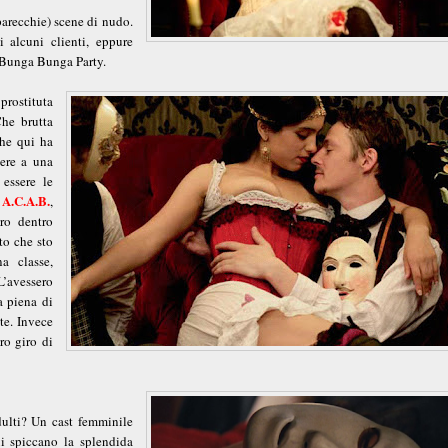
parecchie) scene di nudo.
i alcuni clienti, eppure
n Bunga Bunga Party.
prostituta
Che brutta
che qui ha
nere a una
essere le
A.C.A.B.
i
,
ro dentro
to che sto
a classe,
L’avessero
a piena di
te. Invece
ro giro di
adulti? Un cast femminile
i spiccano la splendida