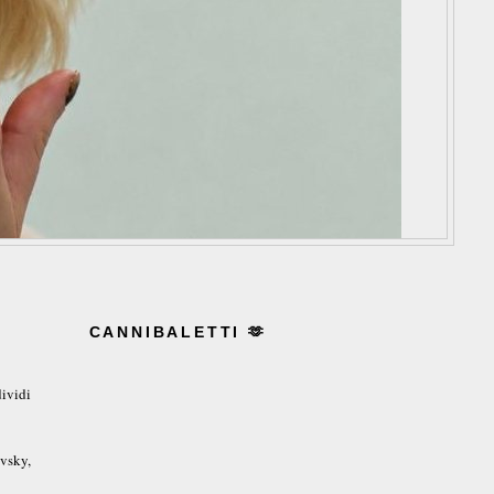
CANNIBALETTI 🫶
ividi
vsky,