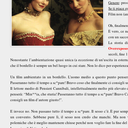
Genere
: pros
Se ti piace 
Film non (anc
Oh, finalmen
È vero, ce n
con un sacco
La storia d
Overexpose
secoli, fine
Nonostante l’ambientazione quasi unica (a eccezione di un’uscita in esterna)
che il bordello è sempre un bel luogo in cui stare. Non lo dico per esperienz
Un film ambientato in un bordello. L’uomo medio a questo punto penserà
Passeranno tutto il tempo a sc*pare! Bravo coso che finalmente ci consigli un
Il lettore medio di Pensieri Cannibali, intellettualmente molto più elevat
penserà: “Min**ia, che sturia! Passeranno tutto il tempo a sc*pare! Bravo C
consigli un film d’autore giusto!”.
E invece no. Non passano tutto il tempo a sc*pare. Il sesso c’è. È pur sem
un convento. Sebbene pure lì, il sesso non credo che manchi. Ma non 
polemiche che è meglio mantenere chiuse perché non voglio fare la fine del