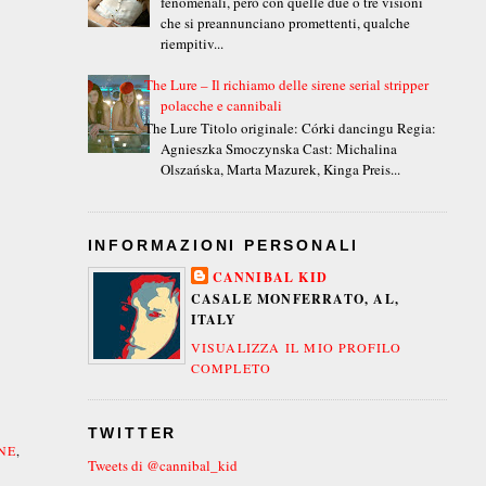
fenomenali, però con quelle due o tre visioni
che si preannunciano promettenti, qualche
riempitiv...
The Lure – Il richiamo delle sirene serial stripper
polacche e cannibali
The Lure Titolo originale: Córki dancingu Regia:
Agnieszka Smoczynska Cast: Michalina
Olszańska, Marta Mazurek, Kinga Preis...
INFORMAZIONI PERSONALI
CANNIBAL KID
CASALE MONFERRATO, AL,
ITALY
VISUALIZZA IL MIO PROFILO
COMPLETO
TWITTER
NE
,
Tweets di @cannibal_kid