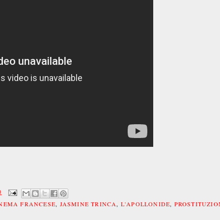
0
NEMA FRANCESE
,
JASMINE TRINCA
,
L'APOLLONIDE
,
PROSTITUZIO