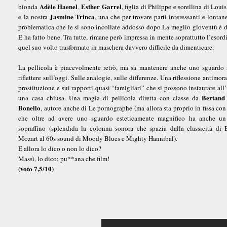
Adèle Haenel
Esther Garrel
bionda
,
, figlia di Philippe e sorellina di Loui
Jasmine Trinca
e la nostra
, una che per trovare parti interessanti e lontan
problematica che le si sono incollate addosso dopo La meglio gioventù è d
E ha fatto bene. Tra tutte, rimane però impressa in mente soprattutto l’esor
quel suo volto trasformato in maschera davvero difficile da dimenticare.
La pellicola è piacevolmente retrò, ma sa mantenere anche uno sguardo s
riflettere sull’oggi. Sulle analogie, sulle differenze. Una riflessione antimora
prostituzione e sui rapporti quasi “famigliari” che si possono instaurare all’
Bertan
una casa chiusa. Una magia di pellicola diretta con classe da
Bonello
, autore anche di Le pornographe (ma allora sta proprio in fissa con 
che oltre ad avere uno sguardo esteticamente magnifico ha anche un
sopraffino (splendida la colonna sonora che spazia dalla classicità di
Mozart al 60s sound di Moody Blues e Mighty Hannibal).
E allora lo dico o non lo dico?
Massì, lo dico: pu**ana che film!
(voto 7,5/10)