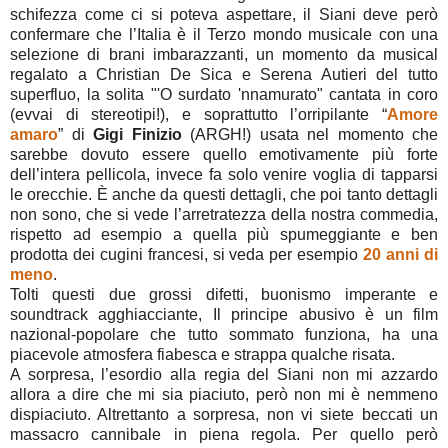
schifezza come ci si poteva aspettare, il Siani deve però
confermare che l’Italia è il Terzo mondo musicale con una
selezione di brani imbarazzanti, un momento da musical
regalato a Christian De Sica e Serena Autieri del tutto
superfluo, la solita "'O surdato 'nnamurato" cantata in coro
(evvai di stereotipi!), e soprattutto l’orripilante “
Amore
amaro
” di
Gigi Finizio
(ARGH!) usata nel momento che
sarebbe dovuto essere quello emotivamente più forte
dell’intera pellicola, invece fa solo venire voglia di tapparsi
le orecchie. È anche da questi dettagli, che poi tanto dettagli
non sono, che si vede l’arretratezza della nostra commedia,
rispetto ad esempio a quella più spumeggiante e ben
prodotta dei cugini francesi, si veda per esempio
20 anni di
meno
.
Tolti questi due grossi difetti, buonismo imperante e
soundtrack agghiacciante, Il principe abusivo è un film
nazional-popolare che tutto sommato funziona, ha una
piacevole atmosfera fiabesca e strappa qualche risata.
A sorpresa, l’esordio alla regia del Siani non mi azzardo
allora a dire che mi sia piaciuto, però non mi è nemmeno
dispiaciuto. Altrettanto a sorpresa, non vi siete beccati un
massacro cannibale in piena regola. Per quello però