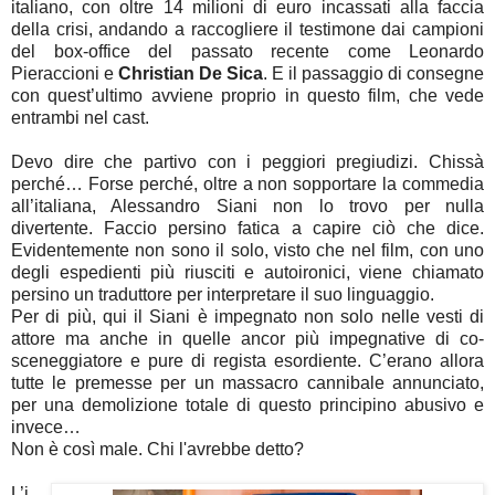
italiano, con oltre 14 milioni di euro incassati alla faccia
della crisi, andando a raccogliere il testimone dai campioni
del box-office del passato recente come Leonardo
Pieraccioni e
Christian De Sica
. E il passaggio di consegne
con quest’ultimo avviene proprio in questo film, che vede
entrambi nel cast.
Devo dire che partivo con i peggiori pregiudizi. Chissà
perché… Forse perché, oltre a non sopportare la commedia
all’italiana, Alessandro Siani non lo trovo per nulla
divertente. Faccio persino fatica a capire ciò che dice.
Evidentemente non sono il solo, visto che nel film, con uno
degli espedienti più riusciti e autoironici, viene chiamato
persino un traduttore per interpretare il suo linguaggio.
Per di più, qui il Siani è impegnato non solo nelle vesti di
attore ma anche in quelle ancor più impegnative di co-
sceneggiatore e pure di regista esordiente. C’erano allora
tutte le premesse per un massacro cannibale annunciato,
per una demolizione totale di questo principino abusivo e
invece…
Non è così male. Chi l'avrebbe detto?
L’i