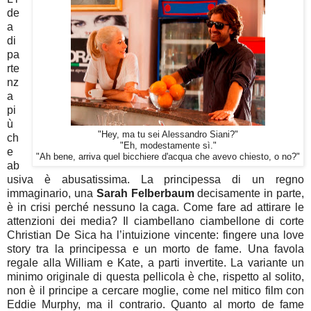
de
a
di
pa
rte
nz
a
pi
ù
"Hey, ma tu sei Alessandro Siani?"
ch
"Eh, modestamente sì."
e
"Ah bene, arriva quel bicchiere d'acqua che avevo chiesto, o no?"
ab
usiva è abusatissima. La principessa di un regno
immaginario, una
Sarah Felberbaum
decisamente in parte,
è in crisi perché nessuno la caga. Come fare ad attirare le
attenzioni dei media? Il ciambellano ciambellone di corte
Christian De Sica ha l’intuizione vincente: fingere una love
story tra la principessa e un morto de fame. Una favola
regale alla William e Kate, a parti invertite. La variante un
minimo originale di questa pellicola è che, rispetto al solito,
non è il principe a cercare moglie, come nel mitico film con
Eddie Murphy, ma il contrario. Quanto al morto de fame