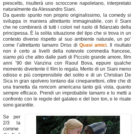
prescelto, risulterà uno scroccone napoletano, interpretato
naturalmente da Alessandro Siani.
Da questo spunto non proprio originalissimo, la comedy si
sviluppa in maniera altrettanto immaginabile, con il Siani
che ne combinerà di tutti i colori nel ruolo di fidanzato della
principessa. È la solita situazione del tipo che si trova in un
contesto diverso rispetto al suo ambiente naturale, un po’
come l’altrettanto tamarro Driss di
Quasi amici
. Il risultato
non è certo ai livelli della notevole commedia francese,
siamo più che altro dalle parti di Piccolo grande amore, film
anni ’90 dei Vanzina con Raoul Bova, eppure qualche
momento divertente il film lo regala. Merito di un Siani meno
odioso e più comprensibile del solito e di un Christian De
Sica in gran spolvero lontano dai cinepanettoni, oltre che di
una trametta da romcom americana tanto già vista, quanto
sempre efficace. Prendi un improbabile tamarro e lo metti a
confronto con le regole del galateo e del bon ton, e le risate
sono garantite.
Se per
2/3 la
comme