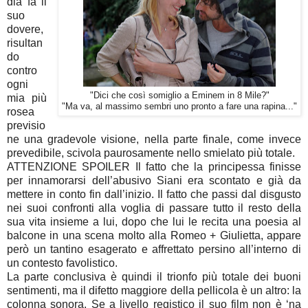
dia fa il
suo
dovere,
risultan
do
contro
ogni
"Dici che così somiglio a Eminem in 8 Mile?"
mia più
"Ma va, al massimo sembri uno pronto a fare una rapina..."
rosea
previsio
ne una gradevole visione, nella parte finale, come invece
prevedibile, scivola paurosamente nello smielato più totale.
ATTENZIONE SPOILER Il fatto che la principessa finisse
per innamorarsi dell’abusivo Siani era scontato e già da
mettere in conto fin dall’inizio. Il fatto che passi dal disgusto
nei suoi confronti alla voglia di passare tutto il resto della
sua vita insieme a lui, dopo che lui le recita una poesia al
balcone in una scena molto alla Romeo + Giulietta, appare
però un tantino esagerato e affrettato persino all’interno di
un contesto favolistico.
La parte conclusiva è quindi il trionfo più totale dei buoni
sentimenti, ma il difetto maggiore della pellicola è un altro: la
colonna sonora. Se a livello registico il suo film non è ‘na